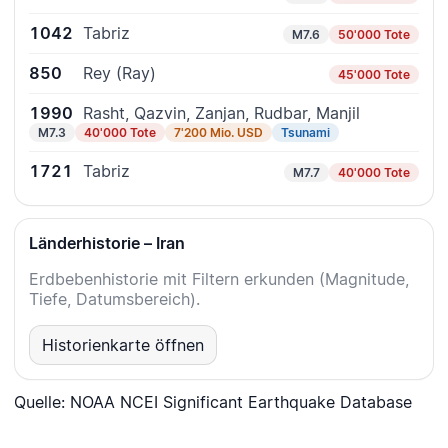
1042
Tabriz
M7.6
50'000 Tote
850
Rey (Ray)
45'000 Tote
1990
Rasht, Qazvin, Zanjan, Rudbar, Manjil
M7.3
40'000 Tote
7'200 Mio. USD
Tsunami
1721
Tabriz
M7.7
40'000 Tote
Länderhistorie – Iran
Erdbebenhistorie mit Filtern erkunden (Magnitude,
Tiefe, Datumsbereich).
Historienkarte öffnen
Quelle: NOAA NCEI Significant Earthquake Database