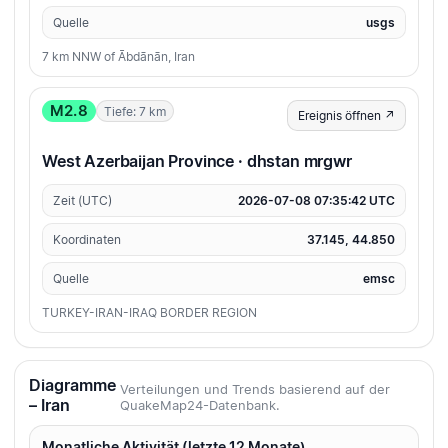
Quelle
usgs
7 km NNW of Ābdānān, Iran
M2.8
Tiefe: 7 km
Ereignis öffnen ↗
West Azerbaijan Province · dhstan mrgwr
Zeit (UTC)
2026-07-08 07:35:42 UTC
Koordinaten
37.145, 44.850
Quelle
emsc
TURKEY-IRAN-IRAQ BORDER REGION
Diagramme
Verteilungen und Trends basierend auf der
– Iran
QuakeMap24-Datenbank.
Monatliche Aktivität (letzte 12 Monate)