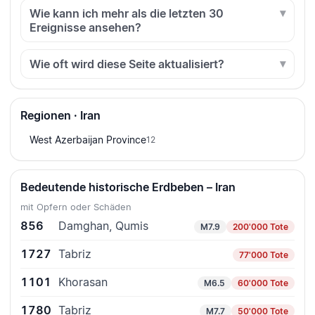
Wie kann ich mehr als die letzten 30
Ereignisse ansehen?
Wie oft wird diese Seite aktualisiert?
Regionen · Iran
West Azerbaijan Province
12
Bedeutende historische Erdbeben – Iran
mit Opfern oder Schäden
856
Damghan, Qumis
M7.9
200'000 Tote
1727
Tabriz
77'000 Tote
1101
Khorasan
M6.5
60'000 Tote
1780
Tabriz
M7.7
50'000 Tote