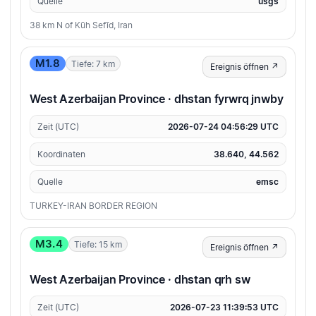
Quelle
usgs
38 km N of Kūh Sefīd, Iran
M1.8
Tiefe: 7 km
Ereignis öffnen ↗
West Azerbaijan Province · dhstan fyrwrq jnwby
Zeit (UTC)
2026-07-24 04:56:29 UTC
Koordinaten
38.640, 44.562
Quelle
emsc
TURKEY-IRAN BORDER REGION
M3.4
Tiefe: 15 km
Ereignis öffnen ↗
West Azerbaijan Province · dhstan qrh sw
Zeit (UTC)
2026-07-23 11:39:53 UTC