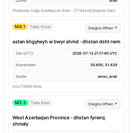
Quelle
afad
Shabestar, Doğu Azerbaycan (İran) - [77.48 km] Başkale (Van)
M4.1
Tiefe: 10 km
Ereignis öffnen ↗
astan khgylwyh w bwyr ahmd · dhstan dsht rwm
Zeit (UTC)
2026-07-13 21:17:40 UTC
Koordinaten
30.600, 51.439
Quelle
emsc_arab
SOUTHERN IRAN
M2.3
Tiefe: 8 km
Ereignis öffnen ↗
West Azerbaijan Province · dhstan fyrwrq
shmaly