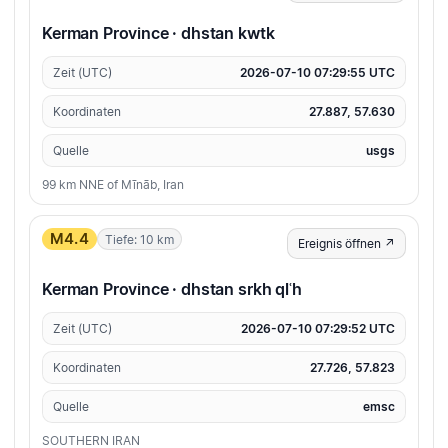
Kerman Province · dhstan kwtk
Zeit (UTC)
2026-07-10 07:29:55 UTC
Koordinaten
27.887, 57.630
Quelle
usgs
99 km NNE of Mīnāb, Iran
M4.4
Tiefe: 10 km
Ereignis öffnen ↗
Kerman Province · dhstan srkh qlʿh
Zeit (UTC)
2026-07-10 07:29:52 UTC
Koordinaten
27.726, 57.823
Quelle
emsc
SOUTHERN IRAN