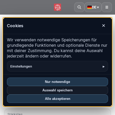
DE
▾
☰
Startseite
·
Iran
Cookies
✕
Iran – Erdbeben | QuakeMap24
Wir verwenden notwendige Speicherungen für
Live-Karte, Statistiken und aktuelle Ereignisse
grundlegende Funktionen und optionale Dienste nur
mit deiner Zustimmung. Du kannst deine Auswahl
Historienkarte öffnen
Neueste in diesem Land
jederzeit ändern oder widerrufen.
Überblick
Karte
Aktuell
Diagramme
Top-Regionen
▸
Einstellungen
FAQ
Nur notwendige
Beben diesen Monat
Auswahl speichern
4
Alle akzeptieren
Neueste UTC: 2026-08-05 00:25:03
Stärkstes