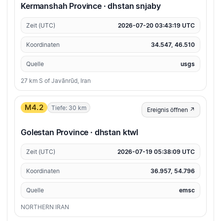
Kermanshah Province · dhstan snjaby
Zeit (UTC)
2026-07-20 03:43:19 UTC
Koordinaten
34.547, 46.510
Quelle
usgs
27 km S of Javānrūd, Iran
M4.2
Tiefe: 30 km
Ereignis öffnen ↗
Golestan Province · dhstan ktwl
Zeit (UTC)
2026-07-19 05:38:09 UTC
Koordinaten
36.957, 54.796
Quelle
emsc
NORTHERN IRAN