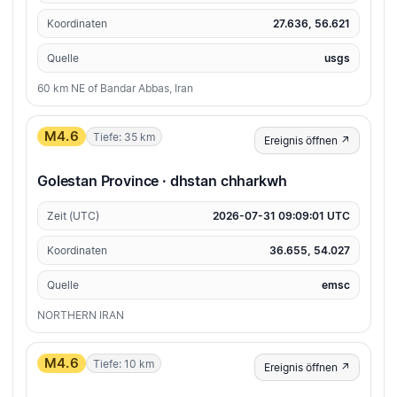
Koordinaten
27.636, 56.621
Quelle
usgs
60 km NE of Bandar Abbas, Iran
M4.6
Tiefe: 35 km
Ereignis öffnen ↗
Golestan Province · dhstan chharkwh
Zeit (UTC)
2026-07-31 09:09:01 UTC
Koordinaten
36.655, 54.027
Quelle
emsc
NORTHERN IRAN
M4.6
Tiefe: 10 km
Ereignis öffnen ↗