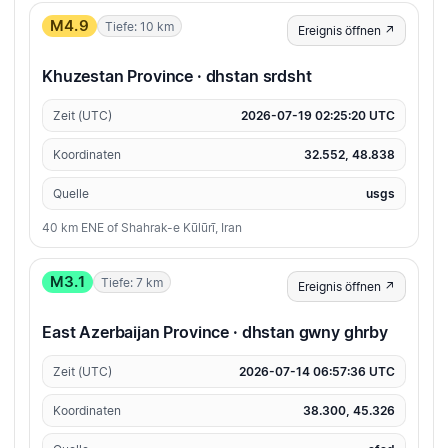
M4.9
Tiefe: 10 km
Ereignis öffnen ↗
Khuzestan Province · dhstan srdsht
Zeit (UTC)
2026-07-19 02:25:20 UTC
Koordinaten
32.552, 48.838
Quelle
usgs
40 km ENE of Shahrak-e Kūlūrī, Iran
M3.1
Tiefe: 7 km
Ereignis öffnen ↗
East Azerbaijan Province · dhstan gwny ghrby
Zeit (UTC)
2026-07-14 06:57:36 UTC
Koordinaten
38.300, 45.326