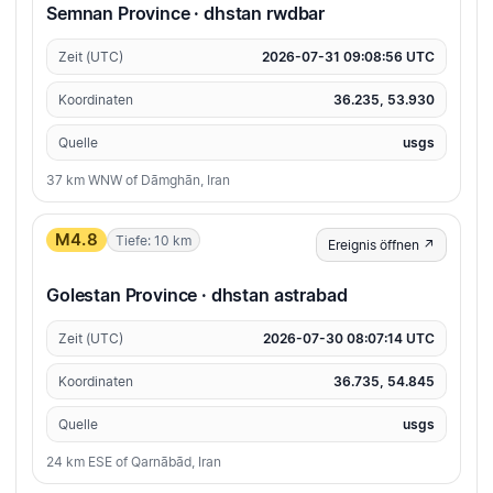
Semnan Province · dhstan rwdbar
Zeit (UTC)
2026-07-31 09:08:56 UTC
Koordinaten
36.235, 53.930
Quelle
usgs
37 km WNW of Dāmghān, Iran
M4.8
Tiefe: 10 km
Ereignis öffnen ↗
Golestan Province · dhstan astrabad
Zeit (UTC)
2026-07-30 08:07:14 UTC
Koordinaten
36.735, 54.845
Quelle
usgs
24 km ESE of Qarnābād, Iran