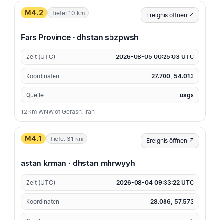
M4.2
Tiefe: 10 km
Ereignis öffnen ↗
Fars Province · dhstan sbzpwsh
Zeit (UTC)
2026-08-05 00:25:03 UTC
Koordinaten
27.700, 54.013
Quelle
usgs
12 km WNW of Gerāsh, Iran
M4.1
Tiefe: 31 km
Ereignis öffnen ↗
astan krman · dhstan mhrwyyh
Zeit (UTC)
2026-08-04 09:33:22 UTC
Koordinaten
28.086, 57.573