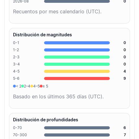
2026-08
0
Recuentos por mes calendario (UTC).
Distribución de magnitudes
0-1
0
1-2
0
2-3
0
3-4
0
4-5
4
5-6
9
< 2
2–4
4–5
≥ 5
Basado en los últimos 365 días (UTC).
Distribución de profundidades
0-70
6
70-300
7