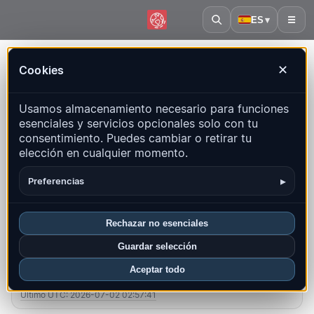
ES
▾
☰
Inicio
·
Islas Georgia del Sur y Sandwich del Sur
Cookies
✕
Islas Georgia del Sur y Sandwich
Usamos almacenamiento necesario para funciones
del Sur – Terremotos | QuakeMap24
esenciales y servicios opcionales solo con tu
Mapa en vivo, estadísticas y eventos recientes
consentimiento. Puedes cambiar o retirar tu
elección en cualquier momento.
Abrir mapa histórico
Últimos en este país
▸
Preferencias
Resumen
Mapa
Recientes
Gráficos
Regiones principales
FAQ
Rechazar no esenciales
Guardar selección
Sismos este mes
Aceptar todo
0
Último UTC: 2026-07-02 02:57:41