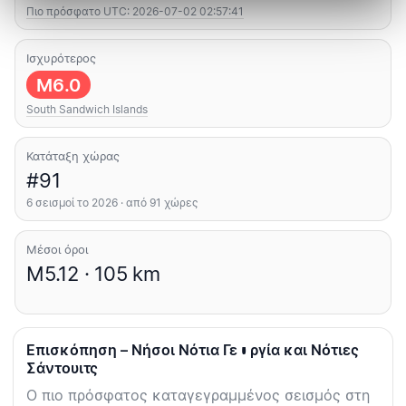
Πιο πρόσφατο UTC: 2026-07-02 02:57:41
Ισχυρότερος
M6.0
South Sandwich Islands
Κατάταξη χώρας
#91
6 σεισμοί το 2026 · από 91 χώρες
Μέσοι όροι
M5.12 · 105 km
Επισκόπηση – Νήσοι Νότια Γεωργία και Νότιες
Σάντουιτς
Ο πιο πρόσφατος καταγεγραμμένος σεισμός στη