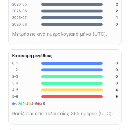
2026-05
2
2026-06
2
2026-07
1
2026-08
0
Μετρήσεις ανά ημερολογιακό μήνα (UTC).
Κατανομή μεγέθους
0-1
0
1-2
0
2-3
0
3-4
0
4-5
4
5-6
9
< 2
2–4
4–5
≥ 5
Βασίζεται στις τελευταίες 365 ημέρες (UTC).