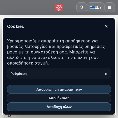
EL
▾
☰
Αρχική
·
Νήσοι Νότια Γεωργία και Νότιες Σάντουιτς
Cookies
✕
Νήσοι Νότια Γεωργία και Νότιες
Χρησιμοποιούμε απαραίτητη αποθήκευση για
Σάντουιτς – Σεισμοί | QuakeMap24
βασικές λειτουργίες και προαιρετικές υπηρεσίες
Ζωντανός χάρτης, στατιστικά και πρόσφατα γεγονότα
μόνο με τη συγκατάθεσή σας. Μπορείτε να
αλλάξετε ή να ανακαλέσετε την επιλογή σας
Άνοιγμα ιστορικού χάρτη
οποιαδήποτε στιγμή.
Τα πιο πρόσφατα σε αυτή τη χώρα
▸
Ρυθμίσεις
Επισκόπηση
Χάρτης
Πρόσφατα
Γραφήματα
Απόρριψη μη απαραίτητων
Κορυφαίες περιοχές
Συχνές ερωτήσεις
Αποθήκευση
Αποδοχή όλων
Σεισμοί αυτόν τον μήνα
0