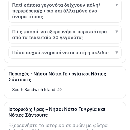
Γιατί κάποια γεγονότα δείχνουν πόλη/
περιφέρεια/χωριό και άλλα μόνο ένα
όνομα τόπου;
Πώς μπορώ να εξερευνήσω περισσότερα
από τα τελευταία 30 γεγονότα;
Πόσο συχνά ενημερώνεται αυτή η σελίδα;
Περιοχές · Νήσοι Νότια Γεωργία και Νότιες
Σάντουιτς
South Sandwich Islands
20
Ιστορικό χώρας – Νήσοι Νότια Γεωργία και
Νότιες Σάντουιτς
Εξερευνήστε το ιστορικό σεισμών με φίλτρα