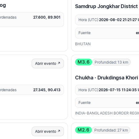
wog
Samdrup Jongkhar District
rdenadas
27.600, 89.901
Hora (UTC)
2026-08-02 21:21:27
Fuente
e
BHUTAN
M3.6
Profundidad: 13 km
Abrir evento ↗
Chukha · Drukdingsa Khori
rdenadas
27.345, 90.413
Hora (UTC)
2026-07-15 11:24:35
Fuente
e
INDIA-BANGLADESH BORDER REG
M2.6
Profundidad: 27 km
Abrir evento ↗