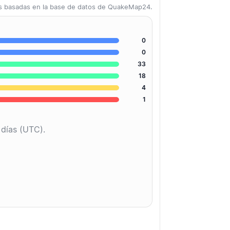
as basadas en la base de datos de QuakeMap24.
0
0
33
18
4
1
 días (UTC).