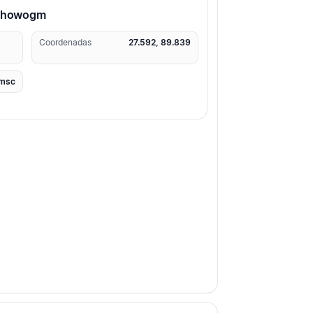
Tshowogm
Coordenadas
27.592, 89.839
msc