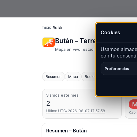
Inicio
·
Bután
Cookies
Bután – Terremotos | Qu
Usamos almacen
Mapa en vivo, estadísticas y eventos reci
con tu consenti
Preferencias
Resumen
Mapa
Recientes
Gráficos
Regi
Sismos este mes
Más
2
M
Último UTC: 2026-08-07 17:57:58
Kabi
Resumen – Bután