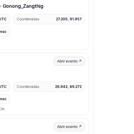
 · Gonong_Zangthig
 UTC
Coordenadas
27.205, 91.957
msc
Abrir evento ↗
 UTC
Coordenadas
26.943, 89.272
msc
ION
Abrir evento ↗