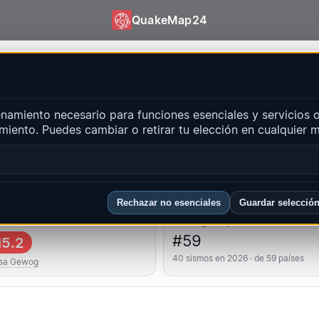
QuakeMap24
akeMap24
amiento necesario para funciones esenciales y servicios o
entes
miento. Puedes cambiar o retirar tu elección en cualquier
Abri
ones principales
FAQ
Rechazar no esenciales
Guardar selecció
 fuerte
Ranking del país
#59
5.2
40 sismos en 2026 · de 59 países
sa Gewog