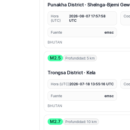
Punakha District · Shelnga-Bjemi Ge
Hora
2026-08-07 17:57:58
Coo
(UTC)
UTC
Fuente
emsc
BHUTAN
M2.5
Profundidad: 5 km
Trongsa District · Kela
Hora (UTC)
2026-07-18 13:55:16 UTC
Coo
Fuente
emsc
BHUTAN
M2.7
Profundidad: 10 km