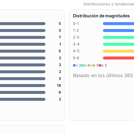
Distribuciones y tendenci
Distribución de magnitudes
5
0-1
3
1-2
7
2-3
1
3-4
5
4-5
2
5-6
2
< 2
2–4
4–5
≥ 5
2
Basado en los últimos 365
3
18
6
2
.