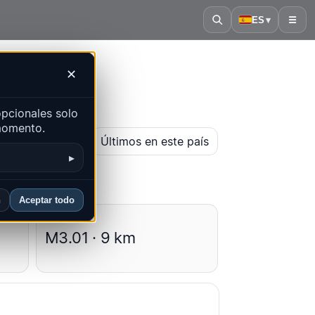
ES
▾
☰
✕
pcionales solo
 momento.
r mapa histórico
Últimos en este país
▸
n
Aceptar todo
Promedios
M3.01 · 9 km