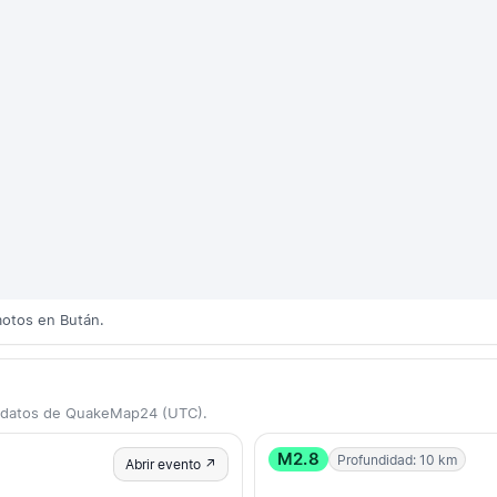
motos en Bután.
e datos de QuakeMap24 (UTC).
M2.8
Profundidad: 10 km
Abrir evento ↗