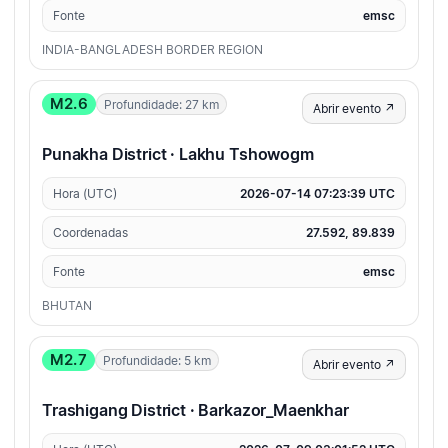
Fonte
emsc
INDIA-BANGLADESH BORDER REGION
M2.6
Profundidade: 27 km
Abrir evento ↗
Punakha District · Lakhu Tshowogm
Hora (UTC)
2026-07-14 07:23:39 UTC
Coordenadas
27.592, 89.839
Fonte
emsc
BHUTAN
M2.7
Profundidade: 5 km
Abrir evento ↗
Trashigang District · Barkazor_Maenkhar