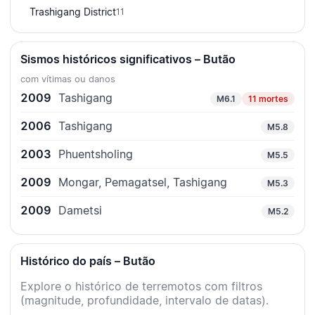
Trashigang District
11
Sismos históricos significativos – Butão
com vítimas ou danos
2009
Tashigang
M6.1
11 mortes
2006
Tashigang
M5.8
2003
Phuentsholing
M5.5
2009
Mongar, Pemagatsel, Tashigang
M5.3
2009
Dametsi
M5.2
Histórico do país – Butão
Explore o histórico de terremotos com filtros
(magnitude, profundidade, intervalo de datas).