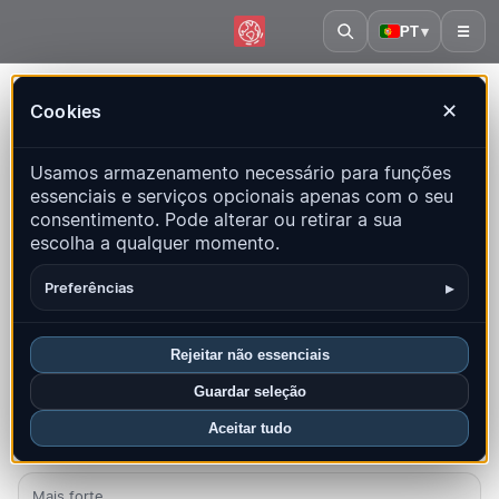
PT
▾
☰
Início
·
Butão
Cookies
✕
Butão – Terremotos | QuakeMap24
Usamos armazenamento necessário para funções
Mapa ao vivo, estatísticas e eventos recentes
essenciais e serviços opcionais apenas com o seu
consentimento. Pode alterar ou retirar a sua
Abrir mapa histórico
Últimos neste país
escolha a qualquer momento.
Visão geral
Mapa
Recentes
Gráficos
Principais regiões
▸
Preferências
FAQ
Rejeitar não essenciais
Sismos neste mês
Guardar seleção
1
Aceitar tudo
Último UTC: 2026-08-02 21:21:27
Mais forte