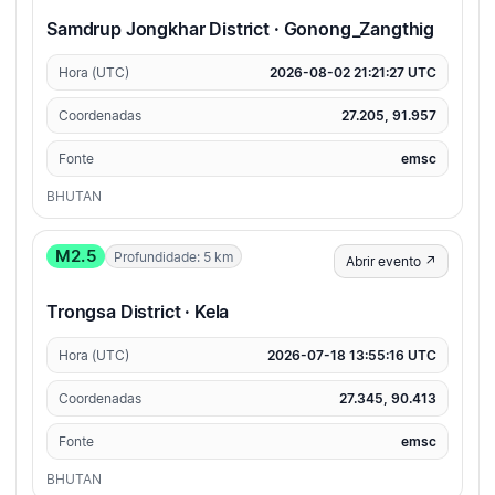
Samdrup Jongkhar District · Gonong_Zangthig
Hora (UTC)
2026-08-02 21:21:27 UTC
Coordenadas
27.205, 91.957
Fonte
emsc
BHUTAN
M2.5
Profundidade: 5 km
Abrir evento ↗
Trongsa District · Kela
Hora (UTC)
2026-07-18 13:55:16 UTC
Coordenadas
27.345, 90.413
Fonte
emsc
BHUTAN