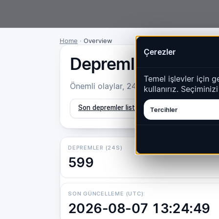
Home
·
Overview
Çerezler
Depremler – Genel 
Temel işlevler için g
Önemli olaylar, 24 saatlik aktivite, en akti
kullanırız. Seçiminiz
Son depremler listesini aç
Isı haritasını 
Tercihler
DEPREMLER (24S)
599
SON GÜNCELLEME (UTC):
2026-08-07 13:24:49