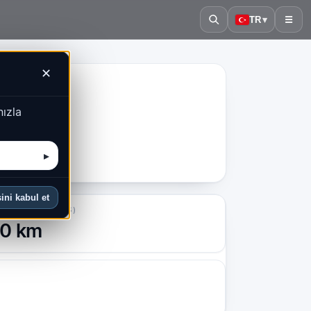
TR
▾
☰
✕
nızla
▸
ini kabul et
T. DERINLIK (24S)
0 km