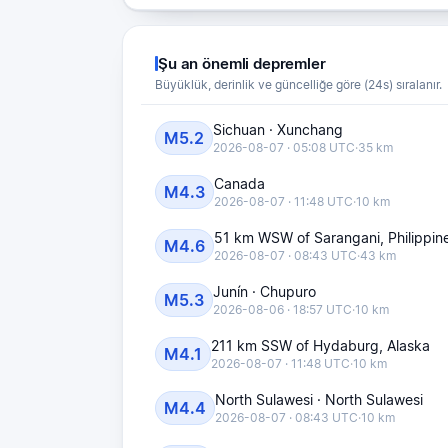
Şu an önemli depremler
Büyüklük, derinlik ve güncelliğe göre (24s) sıralanır.
Sichuan · Xunchang
M5.2
2026-08-07 · 05:08 UTC
·
35 km
Canada
M4.3
2026-08-07 · 11:48 UTC
·
10 km
51 km WSW of Sarangani, Philippin
M4.6
2026-08-07 · 08:43 UTC
·
43 km
Junín · Chupuro
M5.3
2026-08-06 · 18:57 UTC
·
10 km
211 km SSW of Hydaburg, Alaska
M4.1
2026-08-07 · 11:48 UTC
·
10 km
North Sulawesi · North Sulawesi
M4.4
2026-08-07 · 08:43 UTC
·
10 km