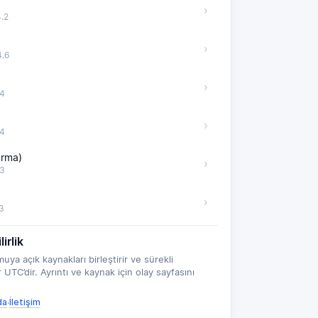
›
.2
›
.6
›
4
›
4
rma)
›
3
›
3
irlik
 açık kaynakları birleştirir ve sürekli
 UTC’dir. Ayrıntı ve kaynak için olay sayfasını
da
İletişim
·