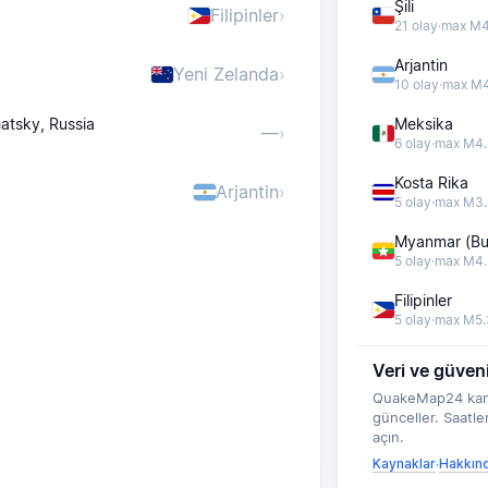
Şili
Filipinler
›
21 olay
·
max M4
Arjantin
Yeni Zelanda
›
10 olay
·
max M4
atsky, Russia
Meksika
—
›
6 olay
·
max M4.
Kosta Rika
Arjantin
›
5 olay
·
max M3.
Myanmar (Bu
5 olay
·
max M4.
Filipinler
5 olay
·
max M5.
Veri ve güvenil
QuakeMap24 kamuya
günceller. Saatler
açın.
Kaynaklar
Hakkın
·