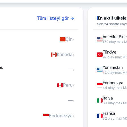
Tüm listeyi gör →
En aktif ülkele
Son 24 saatte kayd
Amerika Birle
Çin
›
179 olay
·
max M
Türkiye
Kanada
›
92 olay
·
max M3
es
Yunanistan
—
›
72 olay
·
max M4
Endonezya
Peru
›
44 olay
·
max M
İtalya
—
›
33 olay
·
max M1
Fransa
Endonezya
›
32 olay
·
max M