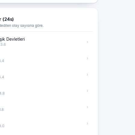
r (24s)
edilen olay sayısına göre.
şik Devletleri
›
3.6
›
.4
›
.4
›
4.8
›
.8
›
3.0