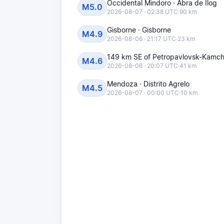
Occidental Mindoro · Abra de Ilog
M5.0
2026-08-07 · 02:38 UTC
·
90 km
Gisborne · Gisborne
M4.9
2026-08-06 · 21:17 UTC
·
23 km
149 km SE of Petropavlovsk-Kamch
M4.6
2026-08-06 · 20:07 UTC
·
41 km
Mendoza · Distrito Agrelo
M4.5
2026-08-07 · 00:00 UTC
·
10 km