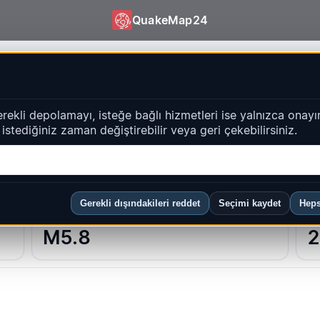
QuakeMap24
Bakış
erekli depolamayı, isteğe bağlı hizmetleri ise yalnızca onayı
f ülkeler ve harita/liste kısayolları.
i istediğiniz zaman değiştirebilir veya geri çekebilirsiniz.
aç
Yılın ilk 20’si
Gerekli dışındakileri reddet
Seçimi kaydet
Heps
MAKS. BÜYÜKLÜK (24S)
OR
M5.8
2