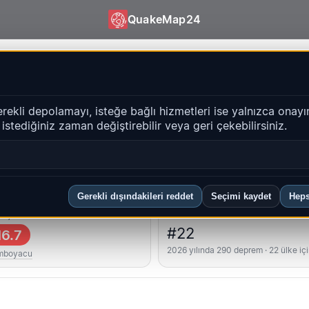
QuakeMap24
keMap24
erekli depolamayı, isteğe bağlı hizmetleri ise yalnızca onayı
i istediğiniz zaman değiştirebilir veya geri çekebilirsiniz.
Geçmiş
bölgeler
SSS
Gerekli dışındakileri reddet
Seçimi kaydet
Heps
üçlü
Ülke sıralaması
#22
6.7
2026 yılında 290 deprem · 22 ülke iç
mboyacu