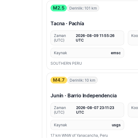
M2.5
Derinlik: 101 km
Tacna · Pachía
Zaman
2026-08-09 11:55:26
Koo
(UTC)
UTC
Kaynak
emsc
SOUTHERN PERU
M4.7
Derinlik: 10 km
Junín · Barrio Independencia
Zaman
2026-08-07 23:11:23
Koo
(UTC)
UTC
Kaynak
usgs
17 km WNW of Yanacancha, Peru