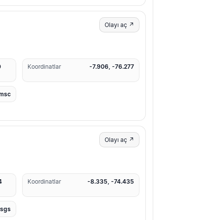
Olayı aç ↗
0
Koordinatlar
-7.906, -76.277
msc
Olayı aç ↗
4
Koordinatlar
-8.335, -74.435
usgs