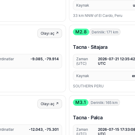
Kaynak
33 km NNW of El Cardo, Peru
M2.8
Derinlik: 171 km
Olayı aç ↗
Tacna · Sitajara
rdinatlar
-9.085, -79.914
Zaman
2026-07-21 12:35:4
(UTC)
UTC
Kaynak
e
SOUTHERN PERU
M3.1
Derinlik: 165 km
Olayı aç ↗
Tacna · Palca
rdinatlar
-12.043, -75.301
Zaman
2026-07-15 17:33:0
(UTC)
UTC