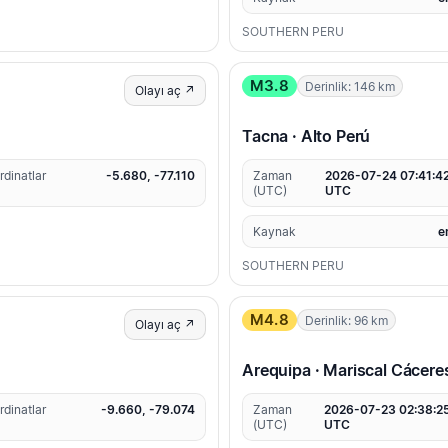
SOUTHERN PERU
M3.8
Derinlik: 146 km
Olayı aç ↗
Tacna · Alto Perú
rdinatlar
-5.680, -77.110
Zaman
2026-07-24 07:41:4
(UTC)
UTC
Kaynak
e
SOUTHERN PERU
M4.8
Derinlik: 96 km
Olayı aç ↗
Arequipa · Mariscal Cácere
rdinatlar
-9.660, -79.074
Zaman
2026-07-23 02:38:2
(UTC)
UTC