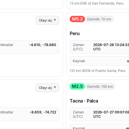
13 km ENE of San Fernando, Peru
M5.2
Derinlik: 10 km
Olayı aç ↗
Peru
rdinatlar
-4.610, -78.680
Zaman
2026-07-28 13:24:3
(UTC)
UTC
Kaynak
151 km WSW of Puerto Santa, Peru
M2.5
Derinlik: 155 km
Olayı aç ↗
Tacna · Palca
rdinatlar
-8.659, -74.722
Zaman
2026-07-27 09:07:0
(UTC)
UTC
Kaynak
e