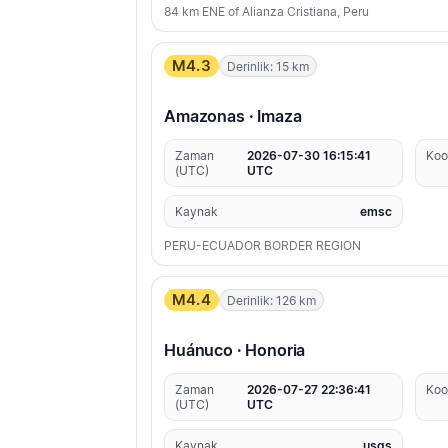
84 km ENE of Alianza Cristiana, Peru
M4.3
Derinlik: 15 km
Amazonas · Imaza
Zaman
2026-07-30 16:15:41
Koo
(UTC)
UTC
Kaynak
emsc
PERU-ECUADOR BORDER REGION
M4.4
Derinlik: 126 km
Huánuco · Honoria
Zaman
2026-07-27 22:36:41
Koo
(UTC)
UTC
Kaynak
usgs