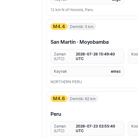
12 km N of Honoria, Peru
M4.4
Derinlik: 5 km
San Martín · Moyobamba
Zaman
2026-07-26 15:49:40
Koo
(UTC)
UTC
Kaynak
emsc
NORTHERN PERU
M4.6
Derinlik: 62 km
Peru
Zaman
2026-07-23 02:55:40
Koo
(UTC)
UTC