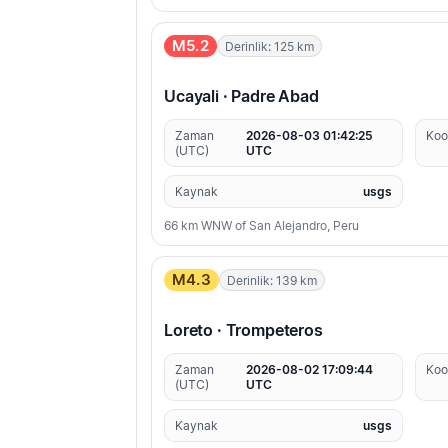
M5.2
Derinlik: 125 km
Ucayali · Padre Abad
Zaman
2026-08-03 01:42:25
Koo
(UTC)
UTC
Kaynak
usgs
66 km WNW of San Alejandro, Peru
M4.3
Derinlik: 139 km
Loreto · Trompeteros
Zaman
2026-08-02 17:09:44
Koo
(UTC)
UTC
Kaynak
usgs