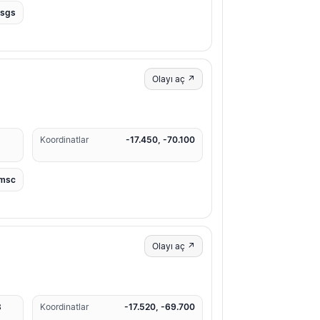
usgs
Olayı aç ↗
2
Koordinatlar
-17.450, -70.100
msc
Olayı aç ↗
8
Koordinatlar
-17.520, -69.700