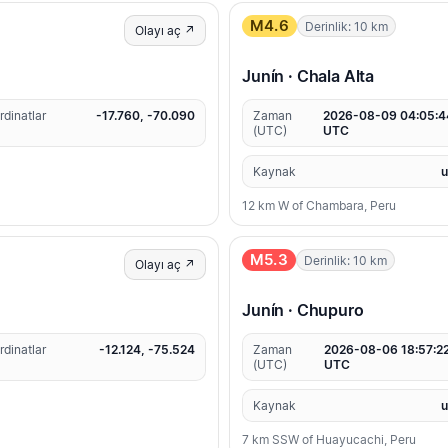
M4.6
Derinlik: 10 km
Olayı aç ↗
Junín · Chala Alta
rdinatlar
-17.760, -70.090
Zaman
2026-08-09 04:05:4
(UTC)
UTC
Kaynak
12 km W of Chambara, Peru
M5.3
Derinlik: 10 km
Olayı aç ↗
Junín · Chupuro
rdinatlar
-12.124, -75.524
Zaman
2026-08-06 18:57:2
(UTC)
UTC
Kaynak
7 km SSW of Huayucachi, Peru