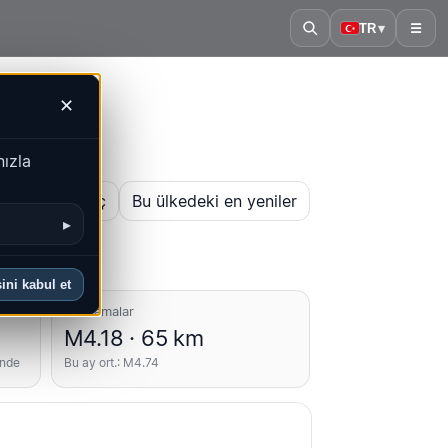
TR
▾
☰
✕
nızla
 haritasını aç
Bu ülkedeki en yeniler
▸
ini kabul et
Ortalamalar
M4.18 · 65 km
inde
Bu ay ort.: M4.74