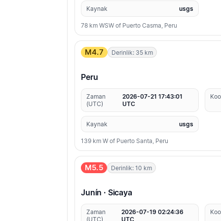
Kaynak
usgs
78 km WSW of Puerto Casma, Peru
M4.7
Derinlik: 35 km
Peru
Zaman
2026-07-21 17:43:01
Koo
(UTC)
UTC
Kaynak
usgs
139 km W of Puerto Santa, Peru
M5.5
Derinlik: 10 km
Junín · Sicaya
Zaman
2026-07-19 02:24:36
Koo
(UTC)
UTC