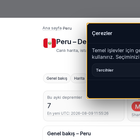
Ana sayfa
·
Peru
Çerezler
Peru – Depremler | Qua
Temel işlevler için g
Canlı harita, istatistikler ve son olaylar
kullanırız. Seçiminiz
Tercihler
Genel bakış
Harita
Son
Grafikler
En iyi 
Bu ayki depremler
En g
7
M
En yeni UTC: 2026-08-09 11:55:26
Sha
Genel bakış – Peru