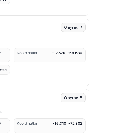
Olayı aç ↗
2
Koordinatlar
-17.570, -69.680
msc
Olayı aç ↗
s
5
Koordinatlar
-16.310, -72.802