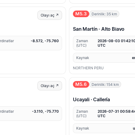
M5.3
Derinlik: 35 km
Olayı aç ↗
San Martín · Alto Biavo
rdinatlar
-8.572, -75.760
Zaman
2026-08-03 01:42:1
(UTC)
UTC
Kaynak
e
NORTHERN PERU
M5.6
Derinlik: 154 km
Olayı aç ↗
Ucayali · Callería
rdinatlar
-3.110, -75.770
Zaman
2026-07-31 00:58:4
(UTC)
UTC
Kaynak