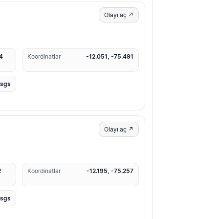
Olayı aç ↗
4
Koordinatlar
-12.051, -75.491
usgs
Olayı aç ↗
2
Koordinatlar
-12.195, -75.257
usgs