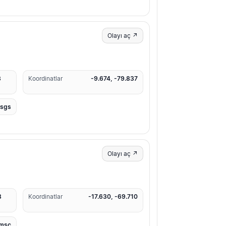
Olayı aç ↗
3
Koordinatlar
-9.674, -79.837
usgs
Olayı aç ↗
8
Koordinatlar
-17.630, -69.710
msc