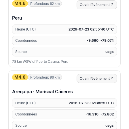
M4.6
Profondeur: 62 km
Ouvrir l’événement ↗
Peru
Heure (UTC)
2026-07-23 02:55:40 UTC
Coordonnées
-9.660, -79.074
Source
usgs
78 km WSW of Puerto Casma, Peru
M4.8
Profondeur: 96 km
Ouvrir l’événement ↗
Arequipa · Mariscal Cáceres
Heure (UTC)
2026-07-23 02:38:25 UTC
Coordonnées
-16.310, -72.802
Source
usgs