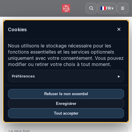
FR
▾
☰
Accueil
·
Pérou
Cookies
✕
Pérou – Séismes | QuakeMap24
Nous utilisons le stockage nécessaire pour les
Carte en direct, statistiques et événements récents
fonctions essentielles et les services optionnels
uniquement avec votre consentement. Vous pouvez
Ouvrir la carte historique
Derniers dans ce pays
modifier ou retirer votre choix à tout moment.
Aperçu
Carte
Récents
Graphiques
Principales régions
▸
Préférences
FAQ
Refuser le non essentiel
Séismes ce mois-ci
Enregistrer
5
Tout accepter
Dernier UTC : 2026-08-07 23:11:23
Le plus fort