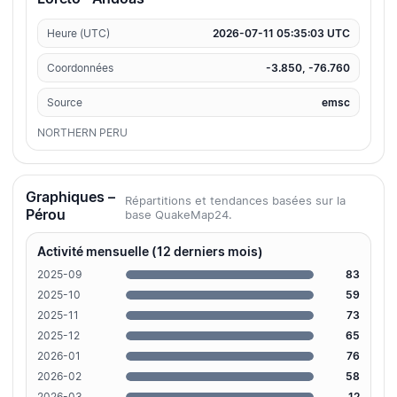
Heure (UTC)
2026-07-11 05:35:03 UTC
Coordonnées
-3.850, -76.760
Source
emsc
NORTHERN PERU
Graphiques –
Répartitions et tendances basées sur la
Pérou
base QuakeMap24.
Activité mensuelle (12 derniers mois)
2025-09
83
2025-10
59
2025-11
73
2025-12
65
2026-01
76
2026-02
58
2026-03
12