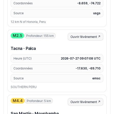
Coordonnées
-8.659, -74.722
Source
usgs
12 km N of Honoria, Peru
M2.5
Profondeur: 155 km
Ouvrir l’événement ↗
Tacna · Palca
Heure (UTC)
2026-07-27 09:07:08 UTC
Coordonnées
-17.630, -69.710
Source
emsc
SOUTHERN PERU
M4.4
Profondeur: 5 km
Ouvrir l’événement ↗
San Martín · Moyobamba