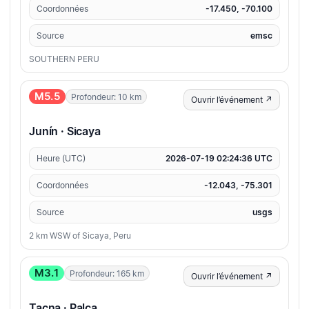
Coordonnées
-17.450, -70.100
Source
emsc
SOUTHERN PERU
M5.5
Profondeur: 10 km
Ouvrir l’événement ↗
Junín · Sicaya
Heure (UTC)
2026-07-19 02:24:36 UTC
Coordonnées
-12.043, -75.301
Source
usgs
2 km WSW of Sicaya, Peru
M3.1
Profondeur: 165 km
Ouvrir l’événement ↗
Tacna · Palca