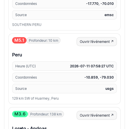
Coordonnées
-17.770, -70.010
Source
emsc
SOUTHERN PERU
M5.1
Profondeur: 10 km
Ouvrir l’événement ↗
Peru
Heure (UTC)
2026-07-11 07:58:27 UTC
Coordonnées
-10.859, -79.030
Source
usgs
129 km SW of Huarmey, Peru
M3.6
Profondeur: 138 km
Ouvrir l’événement ↗
Loreto · Andoas