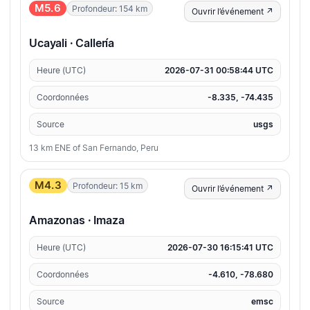
M5.6
Profondeur: 154 km
Ouvrir l’événement ↗
Ucayali · Callería
Heure (UTC)
2026-07-31 00:58:44 UTC
Coordonnées
-8.335, -74.435
Source
usgs
13 km ENE of San Fernando, Peru
M4.3
Profondeur: 15 km
Ouvrir l’événement ↗
Amazonas · Imaza
Heure (UTC)
2026-07-30 16:15:41 UTC
Coordonnées
-4.610, -78.680
Source
emsc