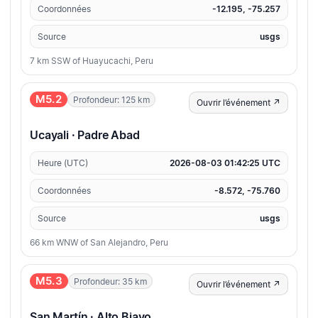
Coordonnées
-12.195, -75.257
Source
usgs
7 km SSW of Huayucachi, Peru
M5.2
Profondeur: 125 km
Ouvrir l’événement ↗
Ucayali · Padre Abad
Heure (UTC)
2026-08-03 01:42:25 UTC
Coordonnées
-8.572, -75.760
Source
usgs
66 km WNW of San Alejandro, Peru
M5.3
Profondeur: 35 km
Ouvrir l’événement ↗
San Martín · Alto Biavo