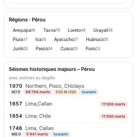
Régions · Pérou
Arequipa
Tacna
Loreto
Ucayali
90
76
48
38
Piura
Ica
Ayacucho
Huánuco
37
35
27
25
Junín
Pasco
Cusco
Puno
25
24
23
23
Séismes historiques majeurs – Pérou
avec victimes ou dégâts
1970
Northern, Pisco, Chiclayo
M7.9
66'794 morts
530 M USD
tsunami
1657
Lima,Callao
11'000 morts
1654
Lima; Chile
11'000 morts
1746
Lima, Callao
M8.0
5'941 morts
tsunami