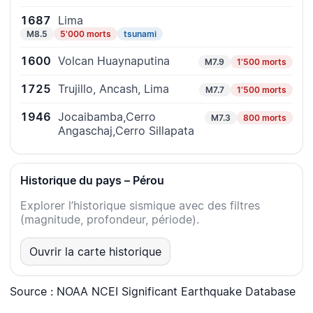
1687
Lima
M8.5
5'000 morts
tsunami
1600
Volcan Huaynaputina
M7.9
1'500 morts
1725
Trujillo, Ancash, Lima
M7.7
1'500 morts
1946
Jocaibamba,Cerro
M7.3
800 morts
Angaschaj,Cerro Sillapata
Historique du pays – Pérou
Explorer l’historique sismique avec des filtres
(magnitude, profondeur, période).
Ouvrir la carte historique
Source : NOAA NCEI Significant Earthquake Database