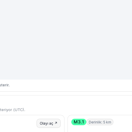
terir.
teriyor (UTC).
M3.1
Derinlik: 5 km
Olayı aç ↗