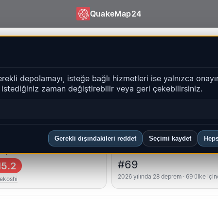
QuakeMap24
akeMap24
erekli depolamayı, isteğe bağlı hizmetleri ise yalnızca onayı
i istediğiniz zaman değiştirebilir veya geri çekebilirsiniz.
Geçmiş
bölgeler
SSS
Gerekli dışındakileri reddet
Seçimi kaydet
Heps
üçlü
Ülke sıralaması
#69
5.2
2026 yılında 28 deprem · 69 ülke içi
ekoshi