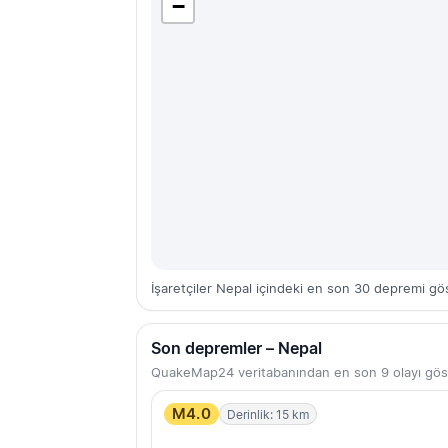
−
İşaretçiler Nepal içindeki en son 30 depremi gös
Son depremler – Nepal
QuakeMap24 veritabanından en son 9 olayı gös
M4.0
Derinlik: 15 km