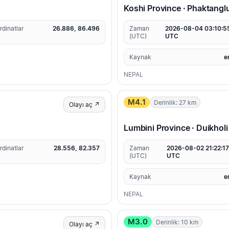
Koshi Province · Phaktangl
rdinatlar
26.886, 86.496
Zaman
2026-08-04 03:10:5
(UTC)
UTC
Kaynak
e
NEPAL
M4.1
Derinlik: 27 km
Olayı aç ↗
Lumbini Province · Duikholi
rdinatlar
28.556, 82.357
Zaman
2026-08-02 21:22:17
(UTC)
UTC
Kaynak
e
NEPAL
M3.0
Derinlik: 10 km
Olayı aç ↗