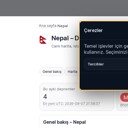
Ana sayfa
·
Nepal
Çerezler
Nepal – Depremler | Qu
Temel işlevler için g
Canlı harita, istatistikler ve son olaylar
kullanırız. Seçiminiz
Tercihler
Genel bakış
Harita
Son
Grafikler
En iyi 
Bu ayki depremler
En g
4
M
En yeni UTC: 2026-08-07 21:38:37
Bhot
Genel bakış – Nepal