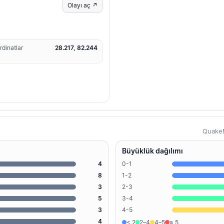
Olayı aç ↗
rdinatlar
28.217, 82.244
QuakeM
Büyüklük dağılımı
4
0-1
8
1-2
3
2-3
5
3-4
3
4-5
4
< 2
2–4
4–5
≥ 5