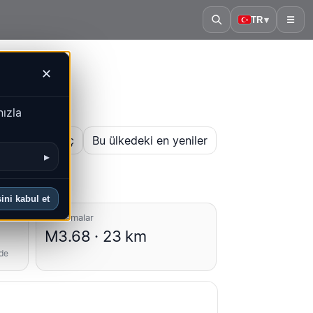
TR
▾
☰
✕
nızla
 haritasını aç
Bu ülkedeki en yeniler
▸
ini kabul et
Ortalamalar
M3.68 · 23 km
nde