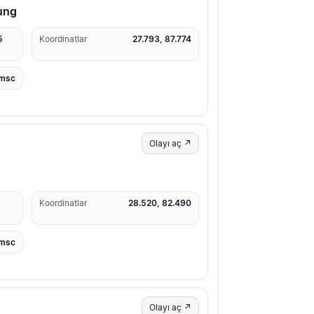
ung
5
Koordinatlar
27.793, 87.774
msc
Olayı aç ↗
Koordinatlar
28.520, 82.490
msc
Olayı aç ↗