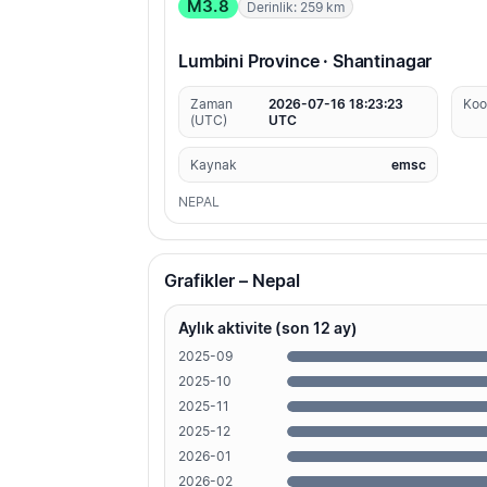
M3.8
Derinlik: 259 km
Lumbini Province · Shantinagar
Zaman
2026-07-16 18:23:23
Koo
(UTC)
UTC
Kaynak
emsc
NEPAL
Grafikler – Nepal
Aylık aktivite (son 12 ay)
2025-09
2025-10
2025-11
2025-12
2026-01
2026-02