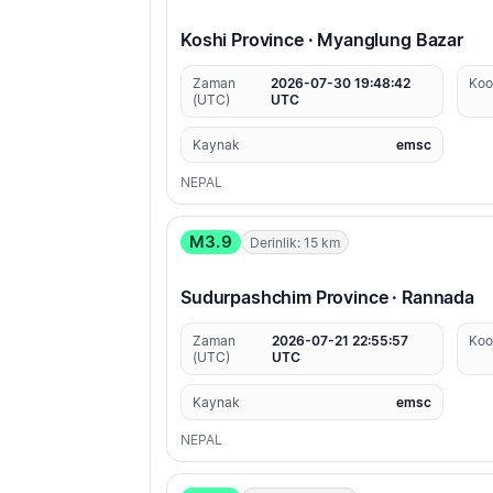
Koshi Province · Myanglung Bazar
Zaman
2026-07-30 19:48:42
Koo
(UTC)
UTC
Kaynak
emsc
NEPAL
M3.9
Derinlik: 15 km
Sudurpashchim Province · Rannada
Zaman
2026-07-21 22:55:57
Koo
(UTC)
UTC
Kaynak
emsc
NEPAL