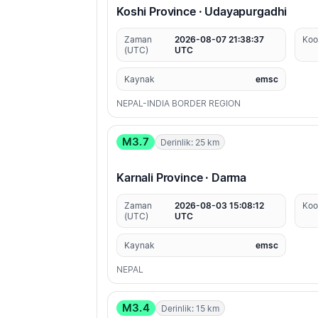
Koshi Province · Udayapurgadhi
Zaman
2026-08-07 21:38:37
Koo
(UTC)
UTC
Kaynak
emsc
NEPAL-INDIA BORDER REGION
M3.7
Derinlik: 25 km
Karnali Province · Darma
Zaman
2026-08-03 15:08:12
Koo
(UTC)
UTC
Kaynak
emsc
NEPAL
M3.4
Derinlik: 15 km