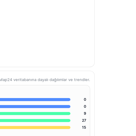
ap24 veritabanına dayalı dağılımlar ve trendler.
0
0
9
27
15