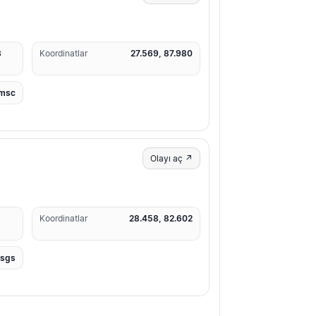
3
Koordinatlar
27.569, 87.980
msc
Olayı aç ↗
1
Koordinatlar
28.458, 82.602
usgs