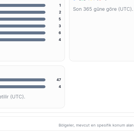
1
Son 365 güne göre (UTC).
2
5
3
6
4
47
4
tilir (UTC).
Bölgeler, mevcut en spesifik konum alanlar