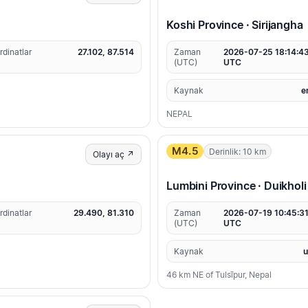
Koshi Province · Sirijangha
rdinatlar
27.102, 87.514
Zaman
2026-07-25 18:14:4
(UTC)
UTC
Kaynak
e
NEPAL
M4.5
Derinlik: 10 km
Olayı aç ↗
Lumbini Province · Duikholi
rdinatlar
29.490, 81.310
Zaman
2026-07-19 10:45:3
(UTC)
UTC
Kaynak
46 km NE of Tulsīpur, Nepal