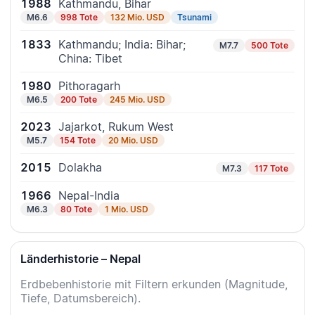
1988
Kathmandu, Bihar
M6.6
998 Tote
132 Mio. USD
Tsunami
1833
Kathmandu; India: Bihar;
M7.7
500 Tote
China: Tibet
1980
Pithoragarh
M6.5
200 Tote
245 Mio. USD
2023
Jajarkot, Rukum West
M5.7
154 Tote
20 Mio. USD
2015
Dolakha
M7.3
117 Tote
1966
Nepal-India
M6.3
80 Tote
1 Mio. USD
Länderhistorie – Nepal
Erdbebenhistorie mit Filtern erkunden (Magnitude,
Tiefe, Datumsbereich).