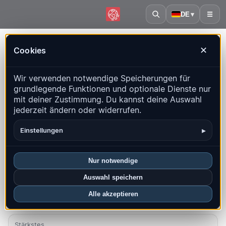
DE
▾
☰
Startseite
·
Nepal
Cookies
✕
Nepal – Erdbeben | QuakeMap24
Wir verwenden notwendige Speicherungen für
Live-Karte, Statistiken und aktuelle Ereignisse
grundlegende Funktionen und optionale Dienste nur
mit deiner Zustimmung. Du kannst deine Auswahl
Historienkarte öffnen
Neueste in diesem Land
jederzeit ändern oder widerrufen.
Überblick
Karte
Aktuell
Diagramme
Top-Regionen
▸
Einstellungen
FAQ
Nur notwendige
Beben diesen Monat
Auswahl speichern
4
Alle akzeptieren
Neueste UTC: 2026-08-07 21:38:37
Stärkstes