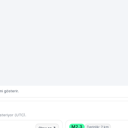
i gösterir.
teriyor (UTC).
M2.3
Derinlik: 2 km