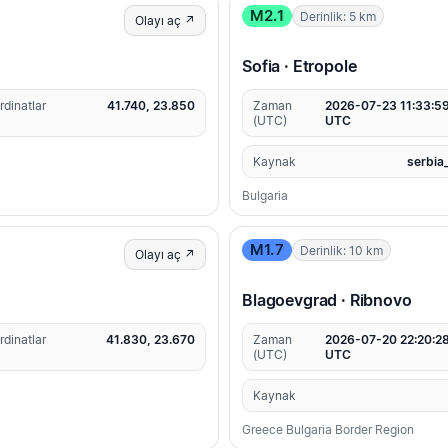
M2.1
Derinlik: 5 km
Olayı aç ↗
Sofia · Etropole
rdinatlar
41.740, 23.850
Zaman
2026-07-23 11:33:5
(UTC)
UTC
Kaynak
serbia
Bulgaria
M1.7
Derinlik: 10 km
Olayı aç ↗
Blagoevgrad · Ribnovo
rdinatlar
41.830, 23.670
Zaman
2026-07-20 22:20:2
(UTC)
UTC
Kaynak
Greece Bulgaria Border Region