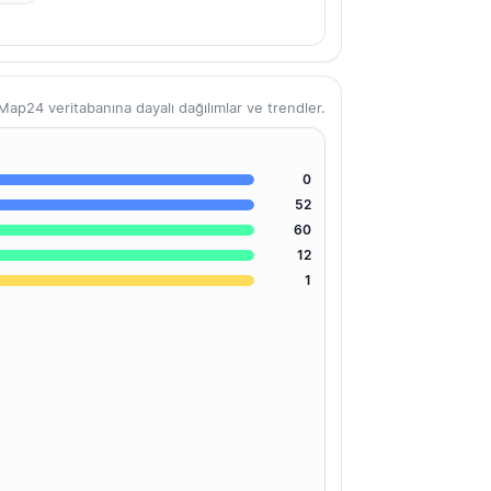
ap24 veritabanına dayalı dağılımlar ve trendler.
0
52
60
12
1