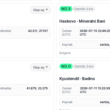
M2.5
Derinlik: 5 km
Olayı aç ↗
Haskovo · Mineralni Bani
rdinatlar
42.311, 27.157
Zaman
2026-07-15 22:46:2
(UTC)
UTC
Kaynak
serbia
Bulgaria
M2.0
Derinlik: 5 km
Olayı aç ↗
Kyustendil · Badino
rdinatlar
41.879, 23.275
Zaman
2026-07-11 15:22:39
(UTC)
UTC
Kaynak
serbia