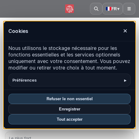
FR
▾
☰
Accueil
·
Bulgarie
Cookies
✕
Bulgarie – Séismes | QuakeMap24
Nous utilisons le stockage nécessaire pour les
Carte en direct, statistiques et événements récents
fonctions essentielles et les services optionnels
uniquement avec votre consentement. Vous pouvez
Ouvrir la carte historique
Derniers dans ce pays
modifier ou retirer votre choix à tout moment.
Aperçu
Carte
Récents
Graphiques
Principales régions
▸
Préférences
FAQ
Refuser le non essentiel
Séismes ce mois-ci
Enregistrer
2
Tout accepter
Dernier UTC : 2026-08-05 00:47:25
Le plus fort