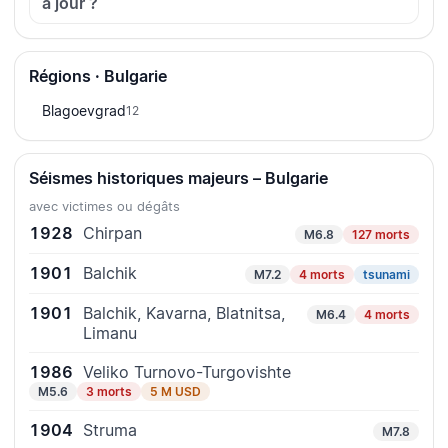
à jour ?
Régions · Bulgarie
Blagoevgrad
12
Séismes historiques majeurs – Bulgarie
avec victimes ou dégâts
1928
Chirpan
M6.8
127 morts
1901
Balchik
M7.2
4 morts
tsunami
1901
Balchik, Kavarna, Blatnitsa,
M6.4
4 morts
Limanu
1986
Veliko Turnovo-Turgovishte
M5.6
3 morts
5 M USD
1904
Struma
M7.8