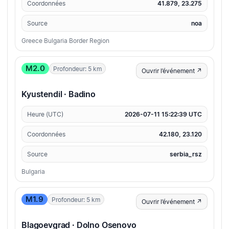
Coordonnées
41.879, 23.275
Source
noa
Greece Bulgaria Border Region
M2.0
Profondeur: 5 km
Ouvrir l’événement ↗
Kyustendil · Badino
Heure (UTC)
2026-07-11 15:22:39 UTC
Coordonnées
42.180, 23.120
Source
serbia_rsz
Bulgaria
M1.9
Profondeur: 5 km
Ouvrir l’événement ↗
Blagoevgrad · Dolno Osenovo