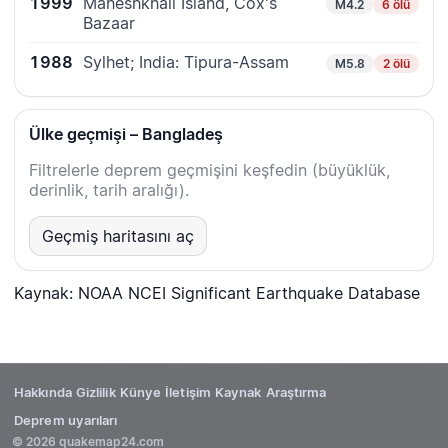
1999
Maheshkhali Island, Cox's
M4.2
6 ölü
Bazaar
1988
Sylhet; India: Tipura-Assam
M5.8
2 ölü
Ülke geçmişi – Bangladeş
Filtrelerle deprem geçmişini keşfedin (büyüklük,
derinlik, tarih aralığı).
Geçmiş haritasını aç
Kaynak: NOAA NCEI Significant Earthquake Database
Hakkında
Gizlilik
Künye
İletişim
Kaynak
Araştırma
Deprem uyarıları
© 2026 quakemap24.com