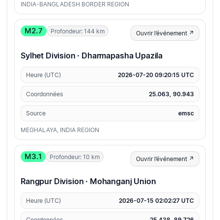
INDIA-BANGLADESH BORDER REGION
M2.7
Profondeur: 144 km
Ouvrir l’événement ↗
Sylhet Division · Dharmapasha Upazila
Heure (UTC)
2026-07-20 09:20:15 UTC
Coordonnées
25.063, 90.943
Source
emsc
MEGHALAYA, INDIA REGION
M3.1
Profondeur: 10 km
Ouvrir l’événement ↗
Rangpur Division · Mohanganj Union
Heure (UTC)
2026-07-15 02:02:27 UTC
Coordonnées
25.438, 89.726