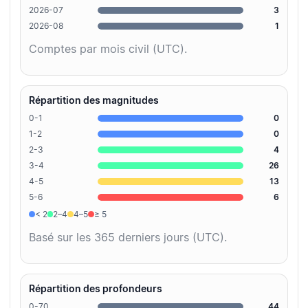
2026-07
3
2026-08
1
Comptes par mois civil (UTC).
Répartition des magnitudes
0-1
0
1-2
0
2-3
4
3-4
26
4-5
13
5-6
6
< 2
2–4
4–5
≥ 5
Basé sur les 365 derniers jours (UTC).
Répartition des profondeurs
0-70
44