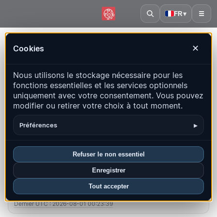
FR
▾
☰
Accueil
·
Bangladesh
Cookies
✕
Bangladesh – Séismes |
Nous utilisons le stockage nécessaire pour les
QuakeMap24
fonctions essentielles et les services optionnels
Carte en direct, statistiques et événements récents
uniquement avec votre consentement. Vous pouvez
modifier ou retirer votre choix à tout moment.
Ouvrir la carte historique
Derniers dans ce pays
▸
Préférences
Aperçu
Carte
Récents
Graphiques
Principales régions
FAQ
Refuser le non essentiel
Enregistrer
Séismes ce mois-ci
Tout accepter
1
Dernier UTC : 2026-08-01 00:23:39