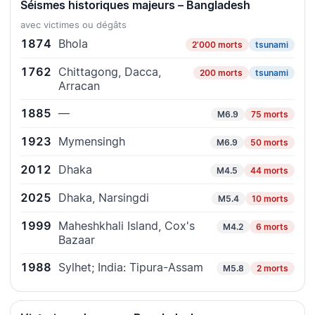
Séismes historiques majeurs – Bangladesh
avec victimes ou dégâts
1874
Bhola
2'000 morts
tsunami
1762
Chittagong, Dacca,
200 morts
tsunami
Arracan
1885
—
M6.9
75 morts
1923
Mymensingh
M6.9
50 morts
2012
Dhaka
M4.5
44 morts
2025
Dhaka, Narsingdi
M5.4
10 morts
1999
Maheshkhali Island, Cox's
M4.2
6 morts
Bazaar
1988
Sylhet; India: Tipura-Assam
M5.8
2 morts