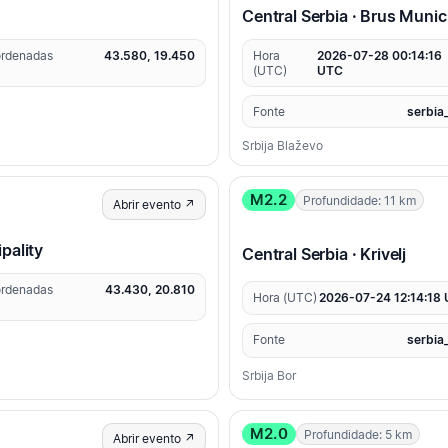
Central Serbia · Brus Munici
rdenadas
43.580, 19.450
Hora
2026-07-28 00:14:16
(UTC)
UTC
Fonte
serbia
Srbija Blaževo
M2.2
Profundidade: 11 km
Abrir evento ↗
pality
Central Serbia · Krivelj
rdenadas
43.430, 20.810
Hora (UTC)
2026-07-24 12:14:18
Fonte
serbia
Srbija Bor
M2.0
Profundidade: 5 km
Abrir evento ↗