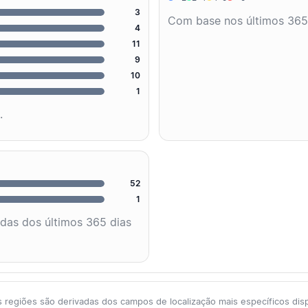
3
Com base nos últimos 365
4
11
9
10
1
.
52
1
adas dos últimos 365 dias
 regiões são derivadas dos campos de localização mais específicos dis