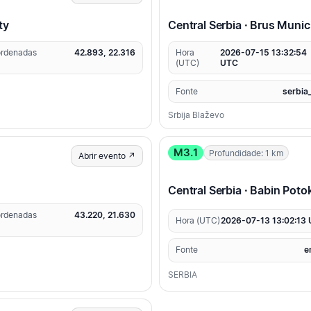
ty
Central Serbia · Brus Munici
rdenadas
42.893, 22.316
Hora
2026-07-15 13:32:54
(UTC)
UTC
Fonte
serbia
Srbija Blaževo
M3.1
Profundidade: 1 km
Abrir evento ↗
Central Serbia · Babin Poto
rdenadas
43.220, 21.630
Hora (UTC)
2026-07-13 13:02:13
Fonte
e
SERBIA