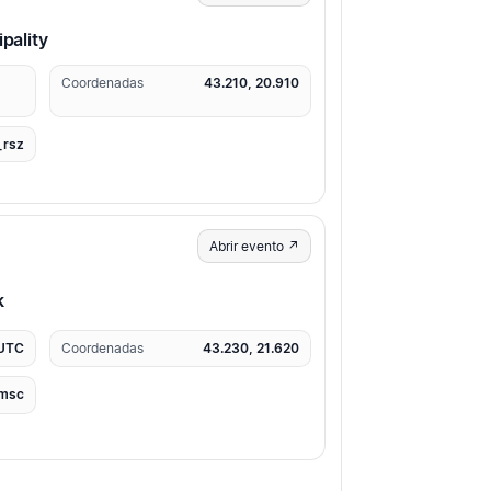
pality
Coordenadas
43.210, 20.910
_rsz
Abrir evento ↗
k
 UTC
Coordenadas
43.230, 21.620
msc