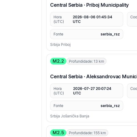
Central Serbia · Priboj Municipality
Hora
2026-08-06 01:45:34
Coo
(UTC)
UTC
Fonte
serbia_rsz
Srbija Priboj
M2.2
Profundidade: 13 km
Central Serbia · Aleksandrovac Munici
Hora
2026-07-27 20:07:24
Coo
(UTC)
UTC
Fonte
serbia_rsz
Srbija Jošanička Banja
M2.5
Profundidade: 155 km