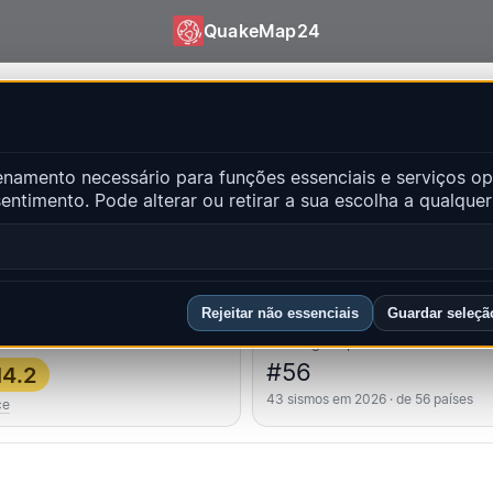
QuakeMap24
uakeMap24
amento necessário para funções essenciais e serviços op
ntes
ntimento. Pode alterar ou retirar a sua escolha a qualqu
Abr
ncipais regiões
FAQ
Rejeitar não essenciais
Guardar seleçã
 forte
Ranking do país
#56
4.2
43 sismos em 2026 · de 56 países
ce