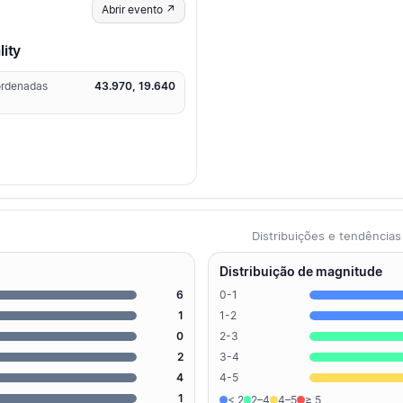
Abrir evento ↗
lity
rdenadas
43.970, 19.640
Distribuições e tendênci
Distribuição de magnitude
6
0-1
1
1-2
0
2-3
2
3-4
4
4-5
1
< 2
2–4
4–5
≥ 5