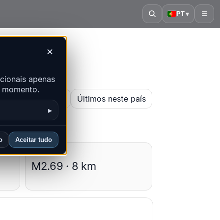
PT
▾
☰
✕
cionais apenas
er momento.
ir mapa histórico
Últimos neste país
▸
o
Aceitar tudo
Médias
M2.69 · 8 km