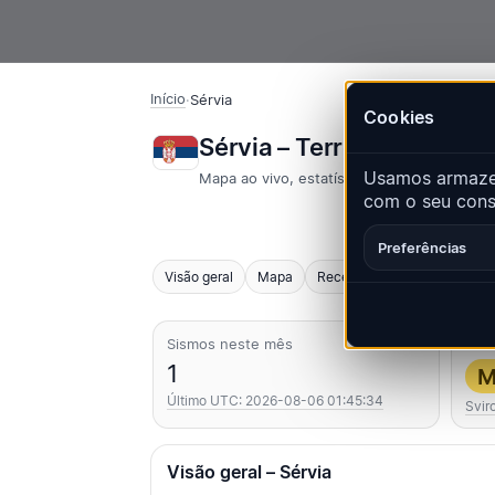
Início
·
Sérvia
Cookies
Sérvia – Terremotos | Q
Usamos armazen
Mapa ao vivo, estatísticas e eventos rece
com o seu conse
Preferências
Visão geral
Mapa
Recentes
Gráficos
Pri
Sismos neste mês
Mais
1
M
Último UTC: 2026-08-06 01:45:34
Svir
Visão geral – Sérvia