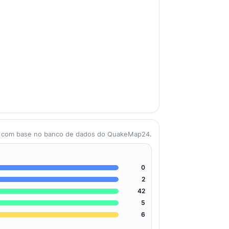
as com base no banco de dados do QuakeMap24.
0
2
42
5
6