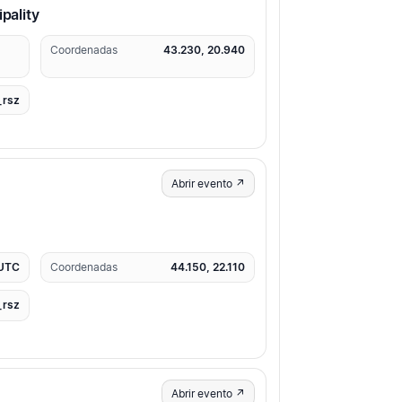
pality
Coordenadas
43.230, 20.940
_rsz
Abrir evento ↗
 UTC
Coordenadas
44.150, 22.110
_rsz
Abrir evento ↗