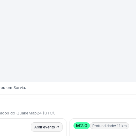
os em Sérvia.
 dados do QuakeMap24 (UTC).
M2.0
Profundidade: 11 km
Abrir evento ↗