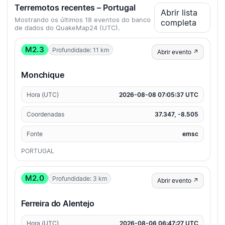
Terremotos recentes – Portugal
Abrir lista
Mostrando os últimos 18 eventos do banco
completa
de dados do QuakeMap24 (UTC).
M2.3
Profundidade: 11 km
Abrir evento ↗
Monchique
Hora (UTC)
2026-08-08 07:05:37 UTC
Coordenadas
37.347, -8.505
Fonte
emsc
PORTUGAL
M2.0
Profundidade: 3 km
Abrir evento ↗
Ferreira do Alentejo
Hora (UTC)
2026-08-06 06:47:27 UTC