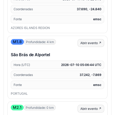
Coordenadas
37.690, -24.840
Fonte
emsc
AZORES ISLANDS REGION
M1.8
Profundidade: 4 km
Abrir evento ↗
São Brás de Alportel
Hora (UTC)
2026-07-10 05:06:44 UTC
Coordenadas
37.242, -7.869
Fonte
emsc
PORTUGAL
M2.1
Profundidade: 0 km
Abrir evento ↗