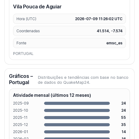
Vila Pouca de Aguiar
Hora (UTC)
2026-07-09 11:26:02 UTC
Coordenadas
41.514, -7.574
Fonte
emsc_es
PORTUGAL
Gráficos –
Distribuições e tendências com base no banco
Portugal
de dados do QuakeMap24.
Atividade mensal (últimos 12 meses)
2025-09
24
2025-10
24
2025-11
55
2025-12
35
2026-01
14
2026-02
16