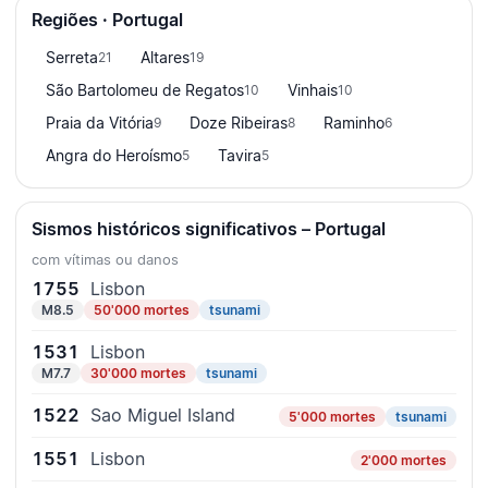
Regiões · Portugal
Serreta
Altares
21
19
São Bartolomeu de Regatos
Vinhais
10
10
Praia da Vitória
Doze Ribeiras
Raminho
9
8
6
Angra do Heroísmo
Tavira
5
5
Sismos históricos significativos – Portugal
com vítimas ou danos
1755
Lisbon
M8.5
50'000 mortes
tsunami
1531
Lisbon
M7.7
30'000 mortes
tsunami
1522
Sao Miguel Island
5'000 mortes
tsunami
1551
Lisbon
2'000 mortes