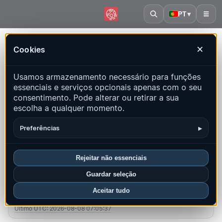
PT
▾
☰
Início
·
Portugal
Cookies
✕
Portugal – Terremotos |
Usamos armazenamento necessário para funções
QuakeMap24
essenciais e serviços opcionais apenas com o seu
Mapa ao vivo, estatísticas e eventos recentes
consentimento. Pode alterar ou retirar a sua
escolha a qualquer momento.
Abrir mapa histórico
Últimos neste país
▸
Preferências
Visão geral
Mapa
Recentes
Gráficos
Principais regiões
FAQ
Rejeitar não essenciais
Guardar seleção
Sismos neste mês
Aceitar tudo
7
Último UTC: 2026-08-08 07:05:37