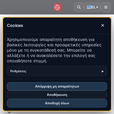
EL
▾
☰
Αρχική
·
Πορτογαλία
Cookies
✕
Πορτογαλία – Σεισμοί |
Χρησιμοποιούμε απαραίτητη αποθήκευση για
QuakeMap24
βασικές λειτουργίες και προαιρετικές υπηρεσίες
Ζωντανός χάρτης, στατιστικά και πρόσφατα γεγονότα
μόνο με τη συγκατάθεσή σας. Μπορείτε να
αλλάξετε ή να ανακαλέσετε την επιλογή σας
Άνοιγμα ιστορικού χάρτη
οποιαδήποτε στιγμή.
Τα πιο πρόσφατα σε αυτή τη χώρα
▸
Ρυθμίσεις
Επισκόπηση
Χάρτης
Πρόσφατα
Γραφήματα
Απόρριψη μη απαραίτητων
Κορυφαίες περιοχές
Συχνές ερωτήσεις
Αποθήκευση
Αποδοχή όλων
Σεισμοί αυτόν τον μήνα
6