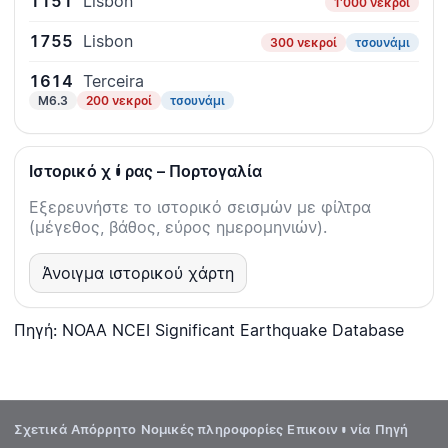
1151
Lisbon
1'000 νεκροί
1755
Lisbon
300 νεκροί
τσουνάμι
1614
Terceira
M6.3
200 νεκροί
τσουνάμι
Ιστορικό χώρας – Πορτογαλία
Εξερευνήστε το ιστορικό σεισμών με φίλτρα
(μέγεθος, βάθος, εύρος ημερομηνιών).
Άνοιγμα ιστορικού χάρτη
Πηγή: NOAA NCEI Significant Earthquake Database
Σχετικά
Απόρρητο
Νομικές πληροφορίες
Επικοινωνία
Πηγή