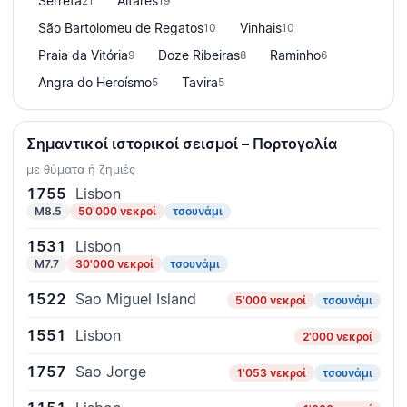
Serreta
Altares
21
19
São Bartolomeu de Regatos
Vinhais
10
10
Praia da Vitória
Doze Ribeiras
Raminho
9
8
6
Angra do Heroísmo
Tavira
5
5
Σημαντικοί ιστορικοί σεισμοί – Πορτογαλία
με θύματα ή ζημιές
1755
Lisbon
M8.5
50'000 νεκροί
τσουνάμι
1531
Lisbon
M7.7
30'000 νεκροί
τσουνάμι
1522
Sao Miguel Island
5'000 νεκροί
τσουνάμι
1551
Lisbon
2'000 νεκροί
1757
Sao Jorge
1'053 νεκροί
τσουνάμι