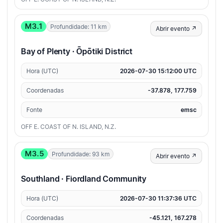
M3.1
Profundidade: 11 km
Abrir evento ↗
Bay of Plenty · Ōpōtiki District
Hora (UTC)
2026-07-30 15:12:00 UTC
Coordenadas
-37.878, 177.759
Fonte
emsc
OFF E. COAST OF N. ISLAND, N.Z.
M3.5
Profundidade: 93 km
Abrir evento ↗
Southland · Fiordland Community
Hora (UTC)
2026-07-30 11:37:36 UTC
Coordenadas
-45.121, 167.278