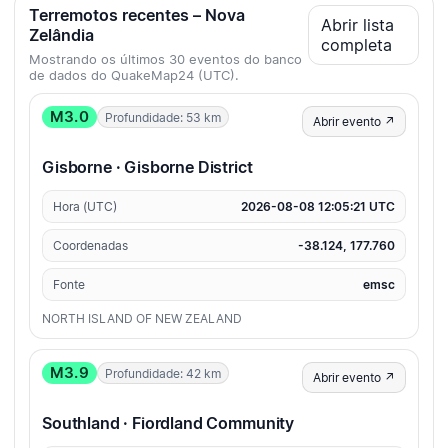
Terremotos recentes – Nova
Abrir lista
Zelândia
completa
Mostrando os últimos 30 eventos do banco
de dados do QuakeMap24 (UTC).
M3.0
Profundidade: 53 km
Abrir evento ↗
Gisborne · Gisborne District
Hora (UTC)
2026-08-08 12:05:21 UTC
Coordenadas
-38.124, 177.760
Fonte
emsc
NORTH ISLAND OF NEW ZEALAND
M3.9
Profundidade: 42 km
Abrir evento ↗
Southland · Fiordland Community