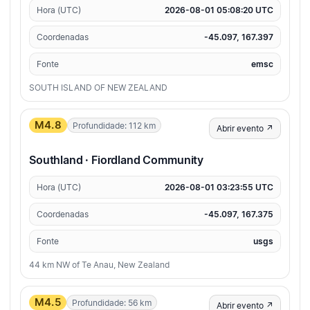
Hora (UTC)
2026-08-01 05:08:20 UTC
Coordenadas
-45.097, 167.397
Fonte
emsc
SOUTH ISLAND OF NEW ZEALAND
M4.8
Profundidade: 112 km
Abrir evento ↗
Southland · Fiordland Community
Hora (UTC)
2026-08-01 03:23:55 UTC
Coordenadas
-45.097, 167.375
Fonte
usgs
44 km NW of Te Anau, New Zealand
M4.5
Profundidade: 56 km
Abrir evento ↗