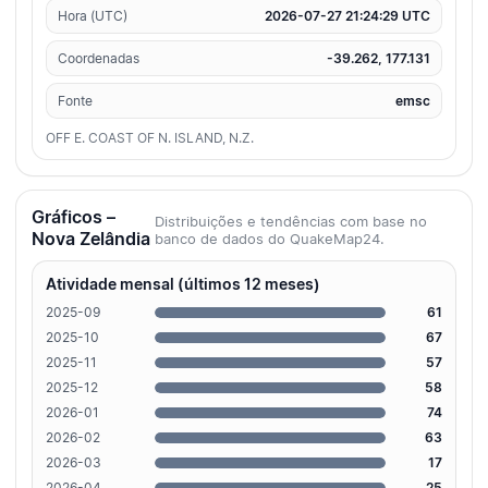
Hora (UTC)
2026-07-27 21:24:29 UTC
Coordenadas
-39.262, 177.131
Fonte
emsc
OFF E. COAST OF N. ISLAND, N.Z.
Gráficos –
Distribuições e tendências com base no
Nova Zelândia
banco de dados do QuakeMap24.
Atividade mensal (últimos 12 meses)
2025-09
61
2025-10
67
2025-11
57
2025-12
58
2026-01
74
2026-02
63
2026-03
17
2026-04
25