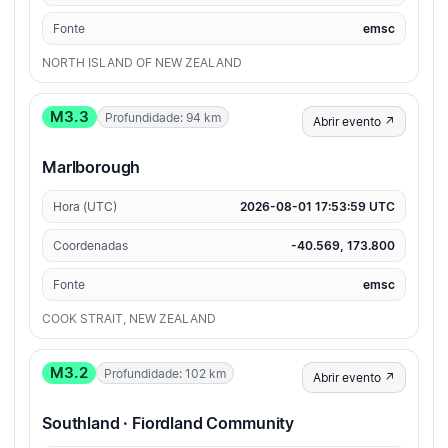
Fonte
emsc
NORTH ISLAND OF NEW ZEALAND
M3.3
Profundidade: 94 km
Abrir evento ↗
Marlborough
Hora (UTC)
2026-08-01 17:53:59 UTC
Coordenadas
-40.569, 173.800
Fonte
emsc
COOK STRAIT, NEW ZEALAND
M3.2
Profundidade: 102 km
Abrir evento ↗
Southland · Fiordland Community