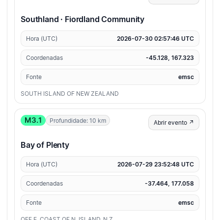
Southland · Fiordland Community
Hora (UTC)
2026-07-30 02:57:46 UTC
Coordenadas
-45.128, 167.323
Fonte
emsc
SOUTH ISLAND OF NEW ZEALAND
M3.1
Profundidade: 10 km
Abrir evento ↗
Bay of Plenty
Hora (UTC)
2026-07-29 23:52:48 UTC
Coordenadas
-37.464, 177.058
Fonte
emsc
OFF E. COAST OF N. ISLAND, N.Z.