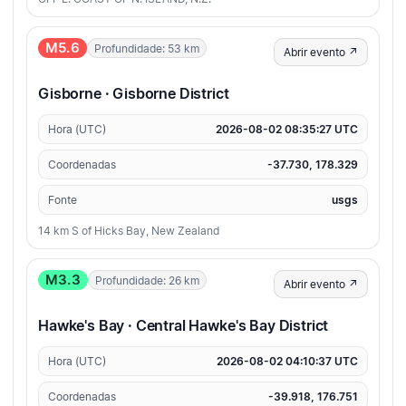
M5.6
Profundidade: 53 km
Abrir evento ↗
Gisborne · Gisborne District
Hora (UTC)
2026-08-02 08:35:27 UTC
Coordenadas
-37.730, 178.329
Fonte
usgs
14 km S of Hicks Bay, New Zealand
M3.3
Profundidade: 26 km
Abrir evento ↗
Hawke's Bay · Central Hawke's Bay District
Hora (UTC)
2026-08-02 04:10:37 UTC
Coordenadas
-39.918, 176.751