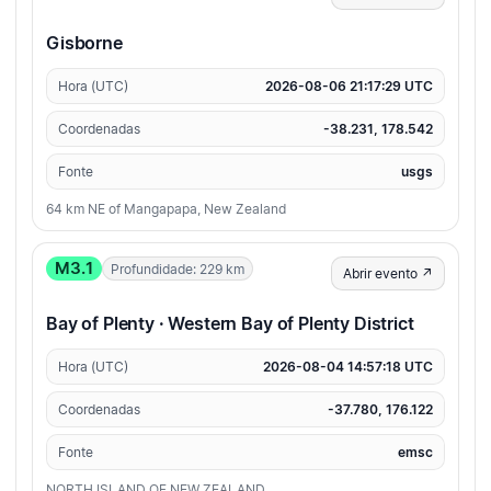
Gisborne
Hora (UTC)
2026-08-06 21:17:29 UTC
Coordenadas
-38.231, 178.542
Fonte
usgs
64 km NE of Mangapapa, New Zealand
M3.1
Profundidade: 229 km
Abrir evento ↗
Bay of Plenty · Western Bay of Plenty District
Hora (UTC)
2026-08-04 14:57:18 UTC
Coordenadas
-37.780, 176.122
Fonte
emsc
NORTH ISLAND OF NEW ZEALAND