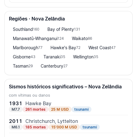
Regiões · Nova Zelândia
Southland
Bay of Plenty
160
131
Manawatū-Whanganui
Waikato
124
86
Marlborough
Hawke's Bay
West Coast
77
72
47
Gisborne
Taranaki
Wellington
43
35
35
Tasman
Canterbury
29
27
Sismos históricos significativos – Nova Zelândia
com vítimas ou danos
1931
Hawke Bay
M7.7
261 mortes
25 M USD
tsunami
2011
Christchurch, Lyttelton
M6.1
185 mortes
15'000 M USD
tsunami