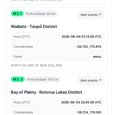
M3.1
Profundidade: 94 km
Abrir evento ↗
Waikato · Taupō District
Hora (UTC)
2026-08-04 01:13:29 UTC
Coordenadas
-38.752, 175.615
Fonte
emsc
NORTH ISLAND OF NEW ZEALAND
M3.3
Profundidade: 167 km
Abrir evento ↗
Bay of Plenty · Rotorua Lakes District
Hora (UTC)
2026-08-03 22:45:26 UTC
Coordenadas
-38.214, 176.165