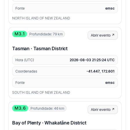
Fonte
emsc
NORTH ISLAND OF NEW ZEALAND
M3.1
Profundidade: 79 km
Abrir evento ↗
Tasman · Tasman District
Hora (UTC)
2026-08-03 21:25:24 UTC
Coordenadas
-41.447, 172.601
Fonte
emsc
SOUTH ISLAND OF NEW ZEALAND
M3.6
Profundidade: 46 km
Abrir evento ↗
Bay of Plenty · Whakatāne District