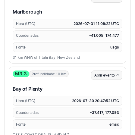
Marlborough
Hora (UTC)
2026-07-31 11:09:22 UTC
Coordenadas
-41.005, 174.477
Fonte
usgs
31 km WNW of Titahi Bay, New Zealand
M3.3
Profundidade: 10 km
Abrir evento ↗
Bay of Plenty
Hora (UTC)
2026-07-30 20:47:52 UTC
Coordenadas
-37.417, 177.093
Fonte
emsc
OFF E. COAST OF N. ISLAND, N.Z.