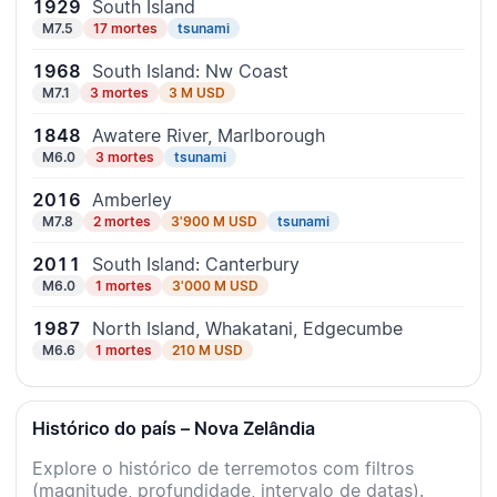
1929
South Island
M7.5
17 mortes
tsunami
1968
South Island: Nw Coast
M7.1
3 mortes
3 M USD
1848
Awatere River, Marlborough
M6.0
3 mortes
tsunami
2016
Amberley
M7.8
2 mortes
3'900 M USD
tsunami
2011
South Island: Canterbury
M6.0
1 mortes
3'000 M USD
1987
North Island, Whakatani, Edgecumbe
M6.6
1 mortes
210 M USD
Histórico do país – Nova Zelândia
Explore o histórico de terremotos com filtros
(magnitude, profundidade, intervalo de datas).