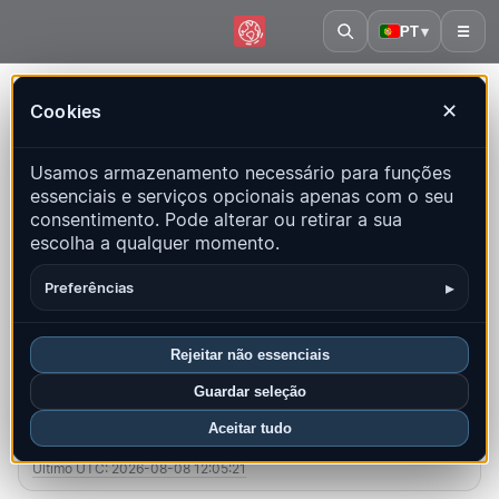
PT
▾
☰
Início
·
Nova Zelândia
Cookies
✕
Nova Zelândia – Terremotos |
Usamos armazenamento necessário para funções
QuakeMap24
essenciais e serviços opcionais apenas com o seu
Mapa ao vivo, estatísticas e eventos recentes
consentimento. Pode alterar ou retirar a sua
escolha a qualquer momento.
Abrir mapa histórico
Últimos neste país
▸
Preferências
Visão geral
Mapa
Recentes
Gráficos
Principais regiões
FAQ
Rejeitar não essenciais
Guardar seleção
Sismos neste mês
Aceitar tudo
17
Último UTC: 2026-08-08 12:05:21