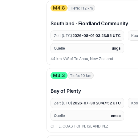
M4.8
Tiefe: 112 km
Southland · Fiordland Community
Zeit (UTC)
2026-08-01 03:23:55 UTC
Koo
Quelle
usgs
44 km NW of Te Anau, New Zealand
M3.3
Tiefe: 10 km
Bay of Plenty
Zeit (UTC)
2026-07-30 20:47:52 UTC
Koo
Quelle
emsc
OFF E. COAST OF N. ISLAND, N.Z.