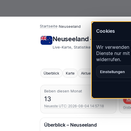
Startseite
·
Neuseeland
Cookies
Neuseeland – Erdbeben 
Wir verwenden 
Live-Karte, Statistiken und aktuelle Ereign
Dienste nur mit
widerrufen.
Einstellungen
Überblick
Karte
Aktuell
Diagramme
Top
Beben diesen Monat
Stär
13
M
Neueste UTC: 2026-08-04 14:57:18
Gisbo
Überblick – Neuseeland