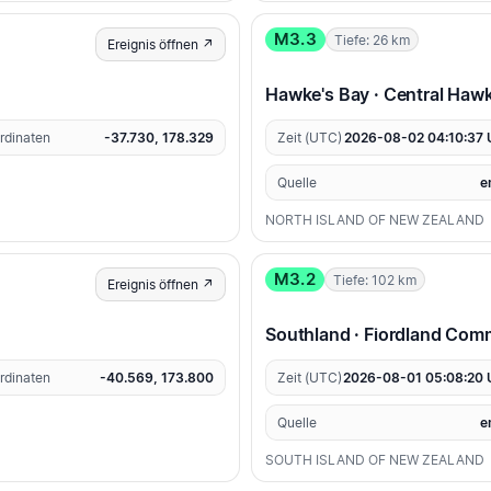
M3.3
Tiefe: 26 km
Ereignis öffnen ↗
Hawke's Bay · Central Hawke
rdinaten
-37.730, 178.329
Zeit (UTC)
2026-08-02 04:10:37
Quelle
e
NORTH ISLAND OF NEW ZEALAND
M3.2
Tiefe: 102 km
Ereignis öffnen ↗
Southland · Fiordland Com
rdinaten
-40.569, 173.800
Zeit (UTC)
2026-08-01 05:08:20
Quelle
e
SOUTH ISLAND OF NEW ZEALAND