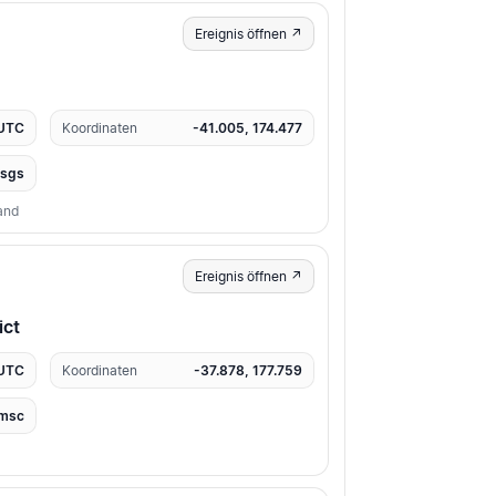
Ereignis öffnen ↗
 UTC
Koordinaten
-41.005, 174.477
usgs
and
Ereignis öffnen ↗
ict
 UTC
Koordinaten
-37.878, 177.759
msc