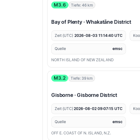
M3.6
Tiefe: 46 km
Bay of Plenty · Whakatāne District
Zeit (UTC)
2026-08-03 11:14:40 UTC
Koo
Quelle
emsc
NORTH ISLAND OF NEW ZEALAND
M3.2
Tiefe: 39 km
Gisborne · Gisborne District
Zeit (UTC)
2026-08-02 09:07:15 UTC
Koo
Quelle
emsc
OFF E. COAST OF N. ISLAND, N.Z.