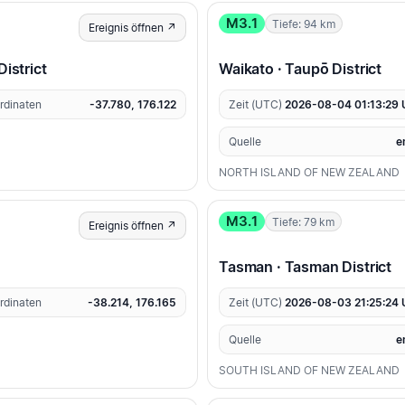
M3.1
Tiefe: 94 km
Ereignis öffnen ↗
District
Waikato · Taupō District
rdinaten
-37.780, 176.122
Zeit (UTC)
2026-08-04 01:13:29
Quelle
e
NORTH ISLAND OF NEW ZEALAND
M3.1
Tiefe: 79 km
Ereignis öffnen ↗
Tasman · Tasman District
rdinaten
-38.214, 176.165
Zeit (UTC)
2026-08-03 21:25:24
Quelle
e
SOUTH ISLAND OF NEW ZEALAND