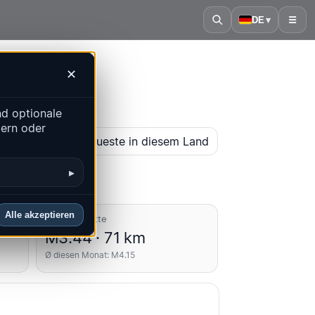
DE
▾
☰
✕
d optionale
dern oder
karte öffnen
Neueste in diesem Land
▸
Alle akzeptieren
Durchschnitte
M3.44 · 71 km
Ø diesen Monat: M4.15