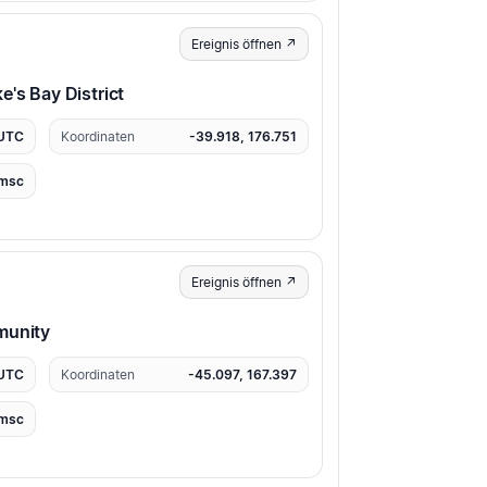
Ereignis öffnen ↗
's Bay District
 UTC
Koordinaten
-39.918, 176.751
msc
Ereignis öffnen ↗
munity
 UTC
Koordinaten
-45.097, 167.397
msc