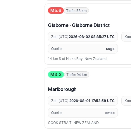
M5.6
Tiefe: 53 km
Gisborne · Gisborne District
Zeit (UTC)
2026-08-02 08:35:27 UTC
Koo
Quelle
usgs
14 km S of Hicks Bay, New Zealand
M3.3
Tiefe: 94 km
Marlborough
Zeit (UTC)
2026-08-01 17:53:59 UTC
Koo
Quelle
emsc
COOK STRAIT, NEW ZEALAND