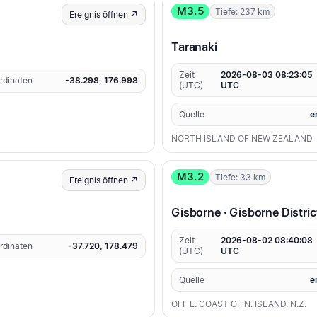
M3.5
Tiefe: 237 km
Ereignis öffnen ↗
Taranaki
Zeit
2026-08-03 08:23:05
rdinaten
-38.298, 176.998
(UTC)
UTC
Quelle
e
NORTH ISLAND OF NEW ZEALAND
M3.2
Tiefe: 33 km
Ereignis öffnen ↗
Gisborne · Gisborne Distric
Zeit
2026-08-02 08:40:08
rdinaten
-37.720, 178.479
(UTC)
UTC
Quelle
e
OFF E. COAST OF N. ISLAND, N.Z.