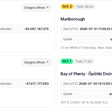
M4.5
Tiefe: 56 km
Ereignis öffnen ↗
Marlborough
rdinaten
-45.097, 167.375
Zeit (UTC)
2026-07-31 11:09:22
Quelle
31 km WNW of Titahi Bay, New Zeal
M3.1
Tiefe: 11 km
Ereignis öffnen ↗
Bay of Plenty · Ōpōtiki Distr
rdinaten
-37.417, 177.093
Zeit (UTC)
2026-07-30 15:12:00
Quelle
e
OFF E. COAST OF N. ISLAND, N.Z.