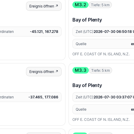
M3.2
Tiefe: 5 km
Ereignis öffnen ↗
Bay of Plenty
rdinaten
-45.121, 167.278
Zeit (UTC)
2026-07-30 06:50:18
Quelle
e
OFF E. COAST OF N. ISLAND, N.Z.
M3.3
Tiefe: 5 km
Ereignis öffnen ↗
Bay of Plenty
rdinaten
-37.465, 177.086
Zeit (UTC)
2026-07-30 03:37:07
Quelle
e
OFF E. COAST OF N. ISLAND, N.Z.