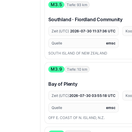
M3.5
Tiefe: 93 km
Southland · Fiordland Community
Zeit (UTC)
2026-07-30 11:37:36 UTC
Koo
Quelle
emsc
SOUTH ISLAND OF NEW ZEALAND
M3.9
Tiefe: 10 km
Bay of Plenty
Zeit (UTC)
2026-07-30 03:55:18 UTC
Koo
Quelle
emsc
OFF E. COAST OF N. ISLAND, N.Z.