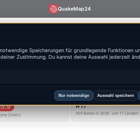
QuakeMap24
| QuakeMap24
notwendige Speicherungen für grundlegende Funktionen un
isse
 deiner Zustimmung. Du kannst deine Auswahl jederzeit än
Historien
-Regionen
FAQ
Nur notwendige
Auswahl speichern
kstes
Länderrang
#17
5.9
405 Beben in 2026 · von 17 Ländern
rne District