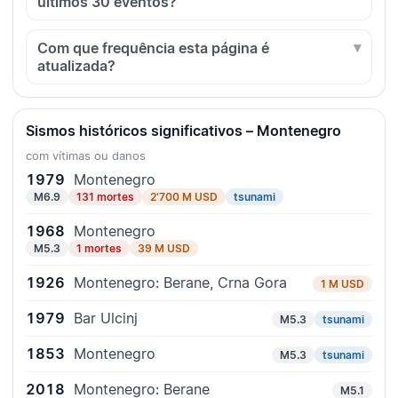
últimos 30 eventos?
Com que frequência esta página é
atualizada?
Sismos históricos significativos – Montenegro
com vítimas ou danos
1979
Montenegro
M6.9
131 mortes
2'700 M USD
tsunami
1968
Montenegro
M5.3
1 mortes
39 M USD
1926
Montenegro: Berane, Crna Gora
1 M USD
1979
Bar Ulcinj
M5.3
tsunami
1853
Montenegro
M5.3
tsunami
2018
Montenegro: Berane
M5.1