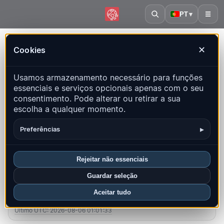
PT
▾
☰
Início
·
Montenegro
Cookies
✕
Montenegro – Terremotos |
Usamos armazenamento necessário para funções
QuakeMap24
essenciais e serviços opcionais apenas com o seu
Mapa ao vivo, estatísticas e eventos recentes
consentimento. Pode alterar ou retirar a sua
escolha a qualquer momento.
Abrir mapa histórico
Últimos neste país
▸
Preferências
Visão geral
Mapa
Recentes
Gráficos
Principais regiões
FAQ
Rejeitar não essenciais
Guardar seleção
Sismos neste mês
Aceitar tudo
2
Último UTC: 2026-08-06 01:01:33