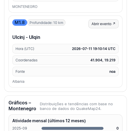
MONTENEGRO
M1.8
Profundidade: 10 km
Abrir evento ↗
Ulcinj - Ulqin
Hora (UTC)
2026-07-11 19:10:14 UTC
Coordenadas
41.904, 19.219
Fonte
noa
Albania
Gráficos –
Distribuições e tendências com base no
Montenegro
banco de dados do QuakeMap24.
Atividade mensal (últimos 12 meses)
2025-09
0