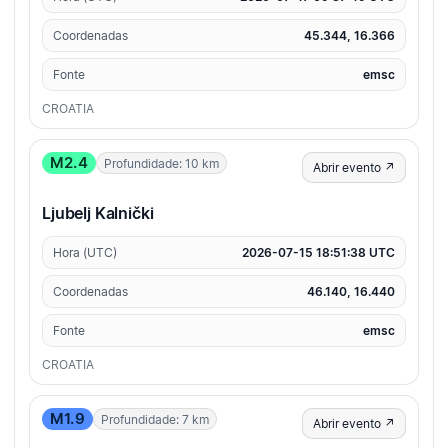
Coordenadas
45.344, 16.366
Fonte
emsc
CROATIA
M2.4
Profundidade: 10 km
Abrir evento ↗
Ljubelj Kalnički
Hora (UTC)
2026-07-15 18:51:38 UTC
Coordenadas
46.140, 16.440
Fonte
emsc
CROATIA
M1.9
Profundidade: 7 km
Abrir evento ↗