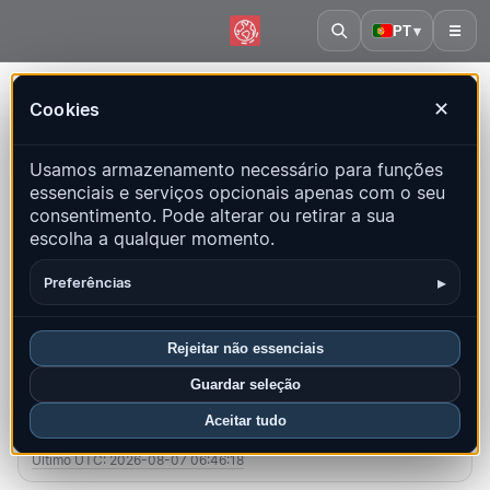
PT
▾
☰
Início
·
Croácia
Cookies
✕
Croácia – Terremotos |
Usamos armazenamento necessário para funções
QuakeMap24
essenciais e serviços opcionais apenas com o seu
Mapa ao vivo, estatísticas e eventos recentes
consentimento. Pode alterar ou retirar a sua
escolha a qualquer momento.
Abrir mapa histórico
Últimos neste país
▸
Preferências
Visão geral
Mapa
Recentes
Gráficos
Principais regiões
FAQ
Rejeitar não essenciais
Guardar seleção
Sismos neste mês
Aceitar tudo
7
Último UTC: 2026-08-07 06:46:18