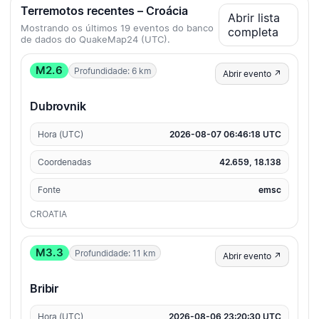
Terremotos recentes – Croácia
Abrir lista
Mostrando os últimos 19 eventos do banco
completa
de dados do QuakeMap24 (UTC).
M2.6
Profundidade: 6 km
Abrir evento ↗
Dubrovnik
Hora (UTC)
2026-08-07 06:46:18 UTC
Coordenadas
42.659, 18.138
Fonte
emsc
CROATIA
M3.3
Profundidade: 11 km
Abrir evento ↗
Bribir
Hora (UTC)
2026-08-06 23:20:30 UTC