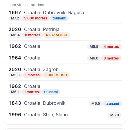
com vítimas ou danos
1667
Croatia: Dubrovnik: Ragusa
M7.2
5'000 mortes
tsunami
2020
Croatia: Petrinja
M6.4
8 mortes
4'187 M USD
1962
Croatia
M5.9
4 mortes
1964
Croatia
M6.0
3 mortes
2020
Croatia: Zagreb
M5.3
1 mortes
1'800 M USD
1962
Croatia
M6.1
1 mortes
tsunami
1843
Croatia: Dubrovnik
M6.5
tsunami
1996
Croatia: Ston, Slano
M6.0