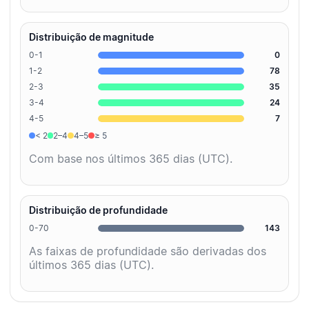
Distribuição de magnitude
0-1
0
1-2
78
2-3
35
3-4
24
4-5
7
< 2
2–4
4–5
≥ 5
Com base nos últimos 365 dias (UTC).
Distribuição de profundidade
0-70
143
As faixas de profundidade são derivadas dos
últimos 365 dias (UTC).