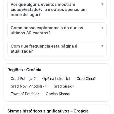
Por que alguns eventos mostram
cidade/estado/vila e outros apenas um
nome de lugar?
Como posso explorar mais do que os
últimos 30 eventos?
Com que frequência esta página é
atualizada?
Regiões · Croácia
Grad Petrinja
Općina Lekenik
Grad Glina
17
8
7
Grad Novi Vinodolski
Grad Sisak
6
6
Town of Petrinja
Općina Klana
6
5
Sismos históricos significativos – Croácia