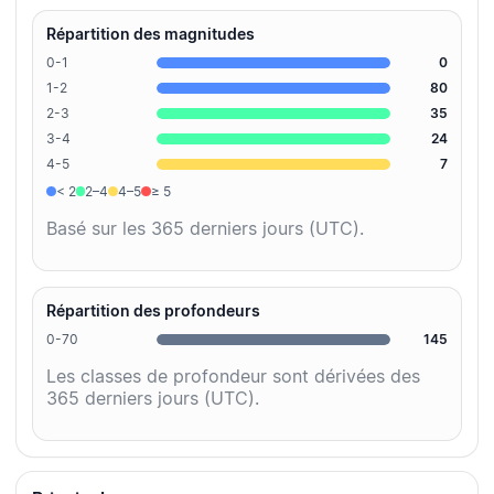
Répartition des magnitudes
0-1
0
1-2
80
2-3
35
3-4
24
4-5
7
< 2
2–4
4–5
≥ 5
Basé sur les 365 derniers jours (UTC).
Répartition des profondeurs
0-70
145
Les classes de profondeur sont dérivées des
365 derniers jours (UTC).