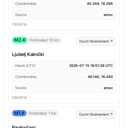
Coordonnées
45.344, 16.366
Source
emsc
CROATIA
M2.4
Profondeur: 10 km
Ouvrir l’événement ↗
Ljubelj Kalnički
Heure (UTC)
2026-07-15 18:51:38 UTC
Coordonnées
46.140, 16.440
Source
emsc
CROATIA
M1.9
Profondeur: 7 km
Ouvrir l’événement ↗
Pavlovčani