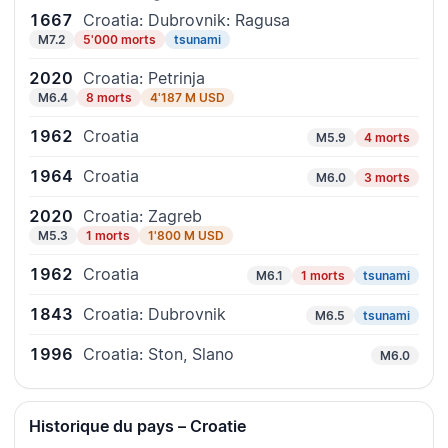
1667
Croatia: Dubrovnik: Ragusa
M7.2
5'000 morts
tsunami
2020
Croatia: Petrinja
M6.4
8 morts
4'187 M USD
1962
Croatia
M5.9
4 morts
1964
Croatia
M6.0
3 morts
2020
Croatia: Zagreb
M5.3
1 morts
1'800 M USD
1962
Croatia
M6.1
1 morts
tsunami
1843
Croatia: Dubrovnik
M6.5
tsunami
1996
Croatia: Ston, Slano
M6.0
Historique du pays – Croatie