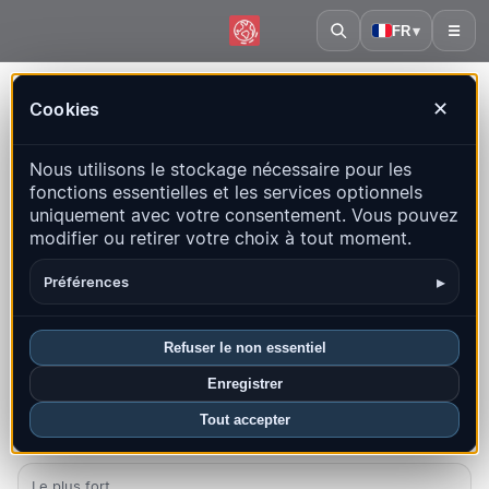
FR
▾
☰
Accueil
·
Croatie
Cookies
✕
Croatie – Séismes | QuakeMap24
Nous utilisons le stockage nécessaire pour les
Carte en direct, statistiques et événements récents
fonctions essentielles et les services optionnels
uniquement avec votre consentement. Vous pouvez
Ouvrir la carte historique
Derniers dans ce pays
modifier ou retirer votre choix à tout moment.
Aperçu
Carte
Récents
Graphiques
Principales régions
▸
Préférences
FAQ
Refuser le non essentiel
Séismes ce mois-ci
Enregistrer
7
Tout accepter
Dernier UTC : 2026-08-07 06:46:18
Le plus fort