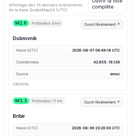
Ouvrir la liste
Affichage des 19 derniers événements
complète
de la base QuakeMap24 (UTC).
M2.6
Profondeur: 6 km
Ouvrir l’événement ↗
Dubrovnik
Heure (UTC)
2026-08-07 06:46:18 UTC
Coordonnées
42.659, 18.138
Source
emsc
CROATIA
M3.3
Profondeur: 11 km
Ouvrir l’événement ↗
Bribir
Heure (UTC)
2026-08-06 23:20:30 UTC