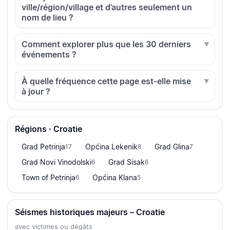
ville/région/village et d’autres seulement un
nom de lieu ?
Comment explorer plus que les 30 derniers
événements ?
À quelle fréquence cette page est-elle mise
à jour ?
Régions · Croatie
Grad Petrinja
Općina Lekenik
Grad Glina
17
8
7
Grad Novi Vinodolski
Grad Sisak
6
6
Town of Petrinja
Općina Klana
6
5
Séismes historiques majeurs – Croatie
avec victimes ou dégâts