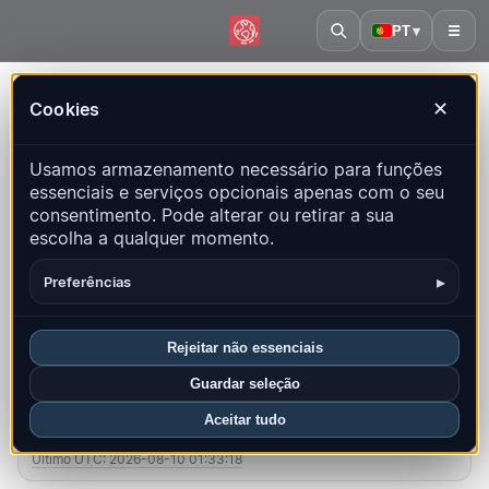
PT
▾
☰
Início
·
Argélia
Cookies
✕
Argélia – Terremotos |
Usamos armazenamento necessário para funções
QuakeMap24
essenciais e serviços opcionais apenas com o seu
Mapa ao vivo, estatísticas e eventos recentes
consentimento. Pode alterar ou retirar a sua
escolha a qualquer momento.
Abrir mapa histórico
Últimos neste país
▸
Preferências
Visão geral
Mapa
Recentes
Gráficos
Principais regiões
FAQ
Rejeitar não essenciais
Guardar seleção
Sismos neste mês
Aceitar tudo
2
Último UTC: 2026-08-10 01:33:18