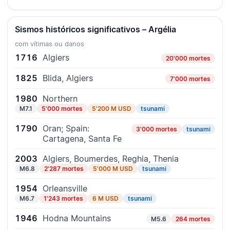
Sismos históricos significativos – Argélia
com vítimas ou danos
1716
Algiers
20'000 mortes
1825
Blida, Algiers
7'000 mortes
1980
Northern
M7.1
5'000 mortes
5'200 M USD
tsunami
1790
Oran; Spain:
3'000 mortes
tsunami
Cartagena, Santa Fe
2003
Algiers, Boumerdes, Reghia, Thenia
M6.8
2'287 mortes
5'000 M USD
tsunami
1954
Orleansville
M6.7
1'243 mortes
6 M USD
tsunami
1946
Hodna Mountains
M5.6
264 mortes