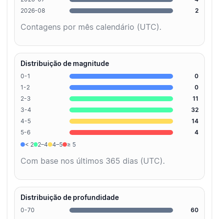
2026-08
2
Contagens por mês calendário (UTC).
Distribuição de magnitude
0-1
0
1-2
0
2-3
11
3-4
32
4-5
14
5-6
4
< 2
2–4
4–5
≥ 5
Com base nos últimos 365 dias (UTC).
Distribuição de profundidade
0-70
60