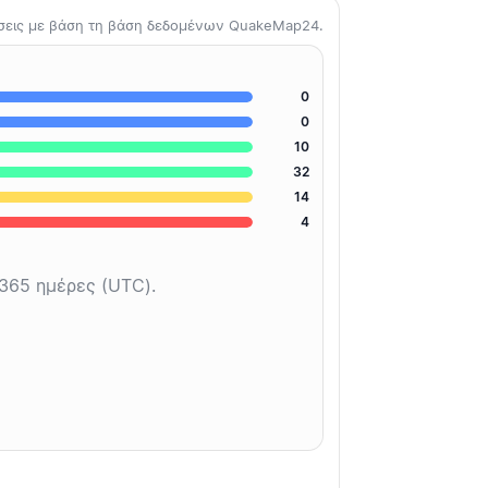
άσεις με βάση τη βάση δεδομένων QuakeMap24.
0
0
10
32
14
4
 365 ημέρες (UTC).