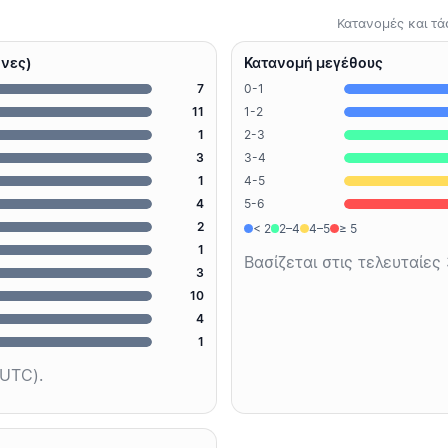
Κατανομές και τ
ήνες)
Κατανομή μεγέθους
7
0-1
11
1-2
1
2-3
3
3-4
1
4-5
4
5-6
2
< 2
2–4
4–5
≥ 5
1
Βασίζεται στις τελευταίες
3
10
4
1
UTC).