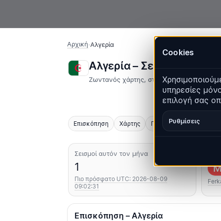
Αρχική
·
Αλγερία
Cookies
Αλγερία – Σεισμοί | Qua
Χρησιμοποιούμε
Ζωντανός χάρτης, στατιστικά και πρόσφα
υπηρεσίες μόνο
επιλογή σας οπ
Ρυθμίσεις
Επισκόπηση
Χάρτης
Πρόσφατα
Γραφήματ
Σεισμοί αυτόν τον μήνα
Ισχ
1
M
Πιο πρόσφατο UTC: 2026-08-09
Ferk
09:02:31
Επισκόπηση – Αλγερία