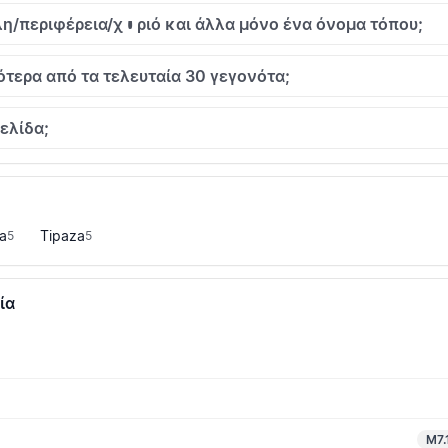
λη/περιφέρεια/χωριό και άλλα μόνο ένα όνομα τόπου;
ερα από τα τελευταία 30 γεγονότα;
ελίδα;
a
Tipaza
5
5
ία
M7.