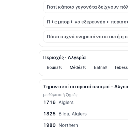
Γιατί κάποια γεγονότα δείχνουν πό
Πώς μπορώ να εξερευνήσω περισσότ
Πόσο συχνά ενημερώνεται αυτή η σ
Περιοχές · Αλγερία
Bouira
Médéa
Batna
Tébess
16
10
6
Σημαντικοί ιστορικοί σεισμοί – Αλγερ
με θύματα ή ζημιές
1716
Algiers
1825
Blida, Algiers
1980
Northern