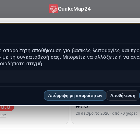
QuakeMap24
keMap24
 απαραίτητη αποθήκευση για βασικές λειτουργίες και προ
τα γεγονότα
 με τη συγκατάθεσή σας. Μπορείτε να αλλάξετε ή να αν
Άνοιγμα ιστορικού χάρτ
οιαδήποτε στιγμή.
α
Κορυφαίες περιοχές
Συχνές ερωτήσεις
Απόρριψη μη απαραίτητων
Αποθήκευση
υρότερος
Κατάταξη χώρας
#70
5.5
26 σεισμοί το 2026 · από 70 χώρες
ane