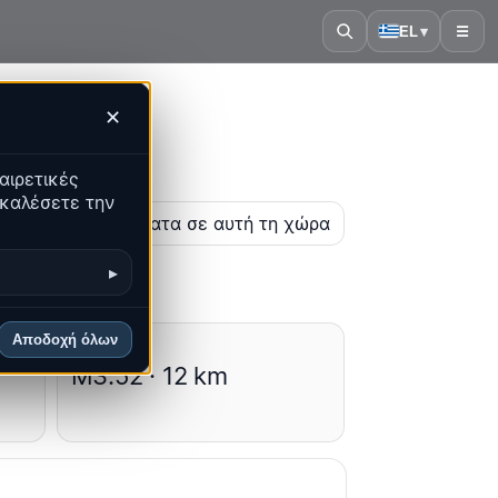
EL
▾
☰
✕
αιρετικές
ακαλέσετε την
η
Τα πιο πρόσφατα σε αυτή τη χώρα
▸
Αποδοχή όλων
Μέσοι όροι
M3.52 · 12 km