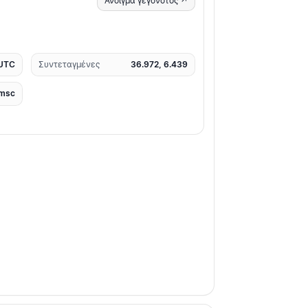
Άνοιγμα γεγονότος ↗
 UTC
Συντεταγμένες
36.972, 6.439
msc