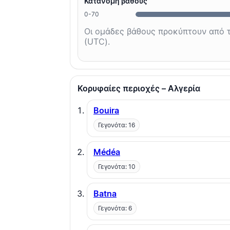
Κατανομή βάθους
0-70
Οι ομάδες βάθους προκύπτουν από τ
(UTC).
Κορυφαίες περιοχές – Αλγερία
Bouira
Γεγονότα: 16
Médéa
Γεγονότα: 10
Batna
Γεγονότα: 6