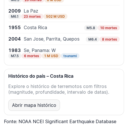
2009
La Paz
M6.1
23 mortes
502 M USD
1955
Costa Rica
M5.8
10 mortes
2004
San Jose, Parrita, Quepos
M6.4
8 mortes
1983
Se, Panama: W
M7.5
6 mortes
1 M USD
tsunami
Histórico do país – Costa Rica
Explore o histórico de terremotos com filtros
(magnitude, profundidade, intervalo de datas).
Abrir mapa histórico
Fonte: NOAA NCEI Significant Earthquake Database