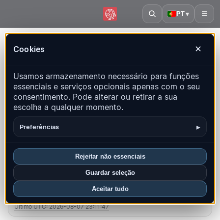
PT
▾
☰
Início
·
Costa Rica
Cookies
✕
Costa Rica – Terremotos |
Usamos armazenamento necessário para funções
QuakeMap24
essenciais e serviços opcionais apenas com o seu
Mapa ao vivo, estatísticas e eventos recentes
consentimento. Pode alterar ou retirar a sua
escolha a qualquer momento.
Abrir mapa histórico
Últimos neste país
▸
Preferências
Visão geral
Mapa
Recentes
Gráficos
Principais regiões
FAQ
Rejeitar não essenciais
Guardar seleção
Sismos neste mês
Aceitar tudo
36
Último UTC: 2026-08-07 23:11:47