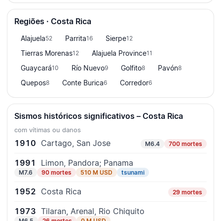
Regiões · Costa Rica
Alajuela
Parrita
Sierpe
52
16
12
Tierras Morenas
Alajuela Province
12
11
Guaycará
Río Nuevo
Golfito
Pavón
10
9
8
8
Quepos
Conte Burica
Corredor
8
6
6
Sismos históricos significativos – Costa Rica
com vítimas ou danos
1910
Cartago, San Jose
M6.4
700 mortes
1991
Limon, Pandora; Panama
M7.6
90 mortes
510 M USD
tsunami
1952
Costa Rica
29 mortes
1973
Tilaran, Arenal, Rio Chiquito
M6.5
26 mortes
0 M USD