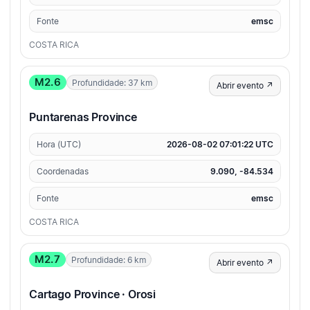
Fonte
emsc
COSTA RICA
M2.6
Profundidade: 37 km
Abrir evento ↗
Puntarenas Province
Hora (UTC)
2026-08-02 07:01:22 UTC
Coordenadas
9.090, -84.534
Fonte
emsc
COSTA RICA
M2.7
Profundidade: 6 km
Abrir evento ↗
Cartago Province · Orosi