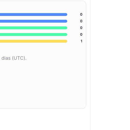
0
0
0
0
1
 dias (UTC).