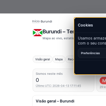
Início
·
Burundi
Cookies
Burundi – Terremotos | 
Usamos armazen
Mapa ao vivo, estatísticas e eventos rece
com o seu conse
Preferências
Visão geral
Mapa
Recentes
Gráficos
Pri
Sismos neste mês
Mais
0
M
Último UTC: 2026-04-13 17:11:45
29 k
Visão geral – Burundi