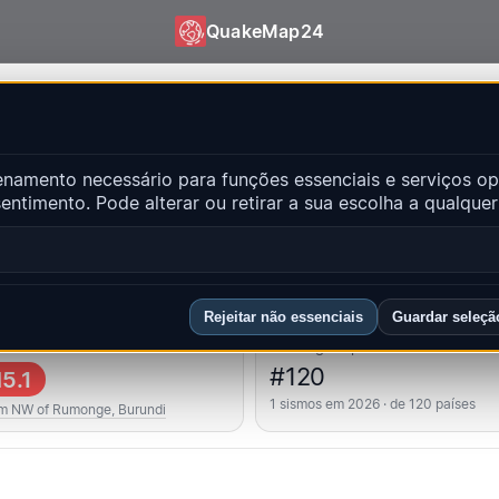
QuakeMap24
QuakeMap24
amento necessário para funções essenciais e serviços op
ntes
ntimento. Pode alterar ou retirar a sua escolha a qualqu
Abr
ncipais regiões
FAQ
Rejeitar não essenciais
Guardar seleçã
 forte
Ranking do país
#120
5.1
1 sismos em 2026 · de 120 países
m NW of Rumonge, Burundi