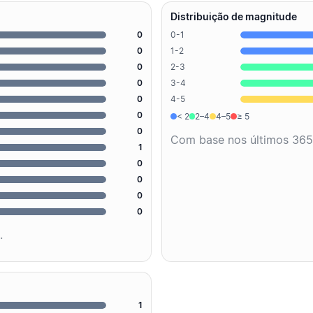
Distribuição de magnitude
0
0-1
0
1-2
0
2-3
0
3-4
0
4-5
0
< 2
2–4
4–5
≥ 5
0
Com base nos últimos 365
1
0
0
0
0
.
1