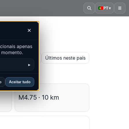
PT
▾
☰
✕
cionais apenas
er momento.
ir mapa histórico
Últimos neste país
▸
o
Aceitar tudo
Médias
M4.75 · 10 km