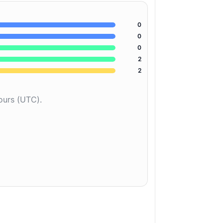
0
0
0
2
2
jours (UTC).