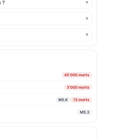
u ?
45'000 morts
3'000 morts
M5.6
13 morts
M5.3