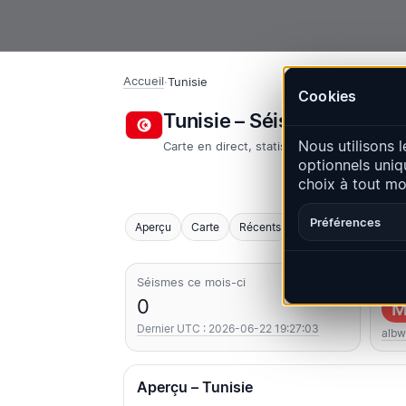
Accueil
·
Tunisie
Cookies
Tunisie – Séismes | Qua
Nous utilisons l
Carte en direct, statistiques et événemen
optionnels uniq
choix à tout m
Préférences
Aperçu
Carte
Récents
Graphiques
Princ
Séismes ce mois-ci
Le p
0
M
Dernier UTC : 2026-06-22 19:27:03
albw
Aperçu – Tunisie