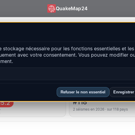
QuakeMap24
keMap24
e stockage nécessaire pour les fonctions essentielles et les
ts récents
uement avec votre consentement. Vous pouvez modifier ou 
Ouvrir la c
oment.
ipales régions
FAQ
Refuser le non essentiel
Enregistrer
lus fort
Classement du pays
#118
5.2
2 séismes en 2026 · sur 118 pays
ʿ