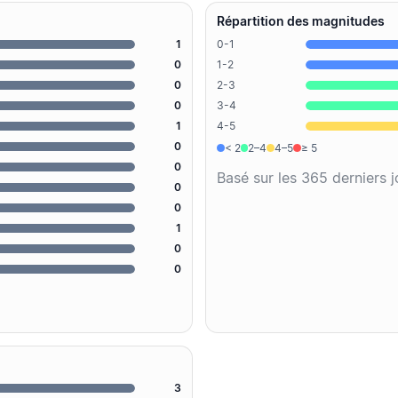
Répartition des magnitudes
1
0-1
0
1-2
0
2-3
0
3-4
1
4-5
0
< 2
2–4
4–5
≥ 5
0
Basé sur les 365 derniers 
0
0
1
0
0
3