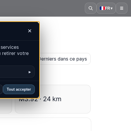
FR
▾
☰
✕
 services
retirer votre
arte historique
Derniers dans ce pays
▸
Tout accepter
Moyennes
M3.92 · 24 km