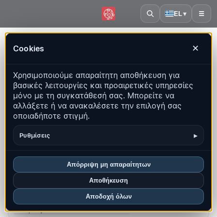
EL
▾
☰
Αρχική
·
Τυνησία
Cookies
✕
Τυνησία – Σεισμοί | QuakeMap24
Χρησιμοποιούμε απαραίτητη αποθήκευση για
Ζωντανός χάρτης, στατιστικά και πρόσφατα γεγονότα
βασικές λειτουργίες και προαιρετικές υπηρεσίες
μόνο με τη συγκατάθεσή σας. Μπορείτε να
Άνοιγμα ιστορικού χάρτη
αλλάξετε ή να ανακαλέσετε την επιλογή σας
οποιαδήποτε στιγμή.
Τα πιο πρόσφατα σε αυτή τη χώρα
▸
Ρυθμίσεις
Επισκόπηση
Χάρτης
Πρόσφατα
Γραφήματα
Κορυφαίες περιοχές
Συχνές ερωτήσεις
Απόρριψη μη απαραίτητων
Αποθήκευση
Σεισμοί αυτόν τον μήνα
0
Αποδοχή όλων
Πιο πρόσφατο UTC: 2026-06-22 19:27:03