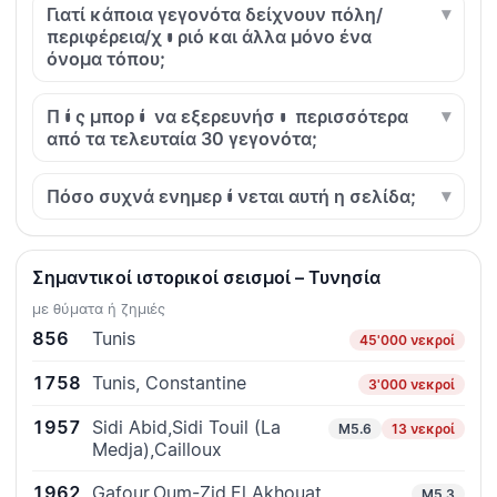
Γιατί κάποια γεγονότα δείχνουν πόλη/
περιφέρεια/χωριό και άλλα μόνο ένα
όνομα τόπου;
Πώς μπορώ να εξερευνήσω περισσότερα
από τα τελευταία 30 γεγονότα;
Πόσο συχνά ενημερώνεται αυτή η σελίδα;
Σημαντικοί ιστορικοί σεισμοί – Τυνησία
με θύματα ή ζημιές
856
Tunis
45'000 νεκροί
1758
Tunis, Constantine
3'000 νεκροί
1957
Sidi Abid,Sidi Touil (La
M5.6
13 νεκροί
Medja),Cailloux
1962
Gafour,Oum-Zid,El Akhouat
M5.3