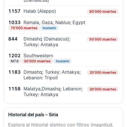
(Damascus)
1157
Halab (Aleppo)
80'000 muertes
1033
Ramala, Gaza, Nablus; Egypt
70'000 muertes
tsunami
844
Dimashq (Damascus);
50'000 muertes
Turkey: Antakya
1202
Southwestern
M7.6
30'000 muertes
tsunami
1183
Dimashq; Turkey: Antakya;
20'000 muertes
Lebanon: Tripoli
1158
Malatya,Dimashq; Lebanon;
20'000 muertes
Turkey: Antakya
Historial del país – Siria
Explora el historial sísmico con filtros (magnitud,