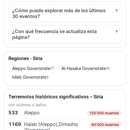
¿Cómo puedo explorar más de los últimos
30 eventos?
¿Con qué frecuencia se actualiza esta
página?
Regiones · Siria
Aleppo Governorate
Al-Hasaka Governorate
17
10
Idleb Governorate
5
Terremotos históricos significativos – Siria
con víctimas o daños
533
Aleppo
130'000 muertes
1169
Halab (Aleppo),Dimashq
80'000 muertes