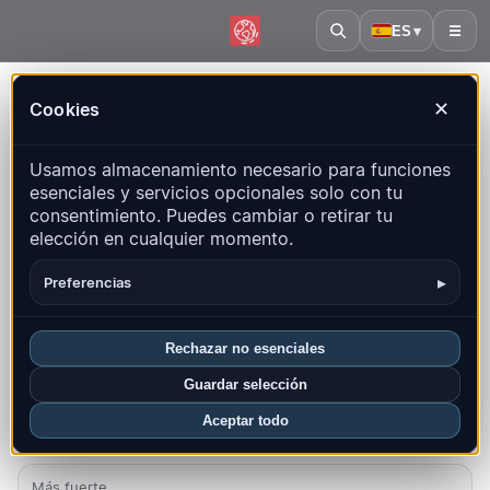
ES
▾
☰
Inicio
·
Siria
Cookies
✕
Siria – Terremotos | QuakeMap24
Usamos almacenamiento necesario para funciones
Mapa en vivo, estadísticas y eventos recientes
esenciales y servicios opcionales solo con tu
consentimiento. Puedes cambiar o retirar tu
Abrir mapa histórico
Últimos en este país
elección en cualquier momento.
Resumen
Mapa
Recientes
Gráficos
Regiones principales
▸
Preferencias
FAQ
Rechazar no esenciales
Sismos este mes
Guardar selección
3
Aceptar todo
Último UTC: 2026-08-03 16:35:26
Más fuerte