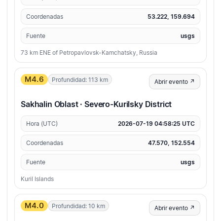
Coordenadas
53.222, 159.694
Fuente
usgs
73 km ENE of Petropavlovsk-Kamchatsky, Russia
M4.6
Profundidad: 113 km
Abrir evento ↗
Sakhalin Oblast · Severo-Kurilsky District
Hora (UTC)
2026-07-19 04:58:25 UTC
Coordenadas
47.570, 152.554
Fuente
usgs
Kuril Islands
M4.0
Profundidad: 10 km
Abrir evento ↗