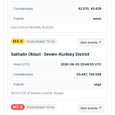
Coordenadas
42.570, 45.629
Fuente
emsc
CAUCASUS REGION, RUSSIA
M4.6
Profundidad: 73 km
Abrir evento ↗
Sakhalin Oblast · Severo-Kurilsky District
Hora (UTC)
2026-08-05 02:46:55 UTC
Coordenadas
50.497, 156.568
Fuente
usgs
36 km ESE of Severo-Kuril’sk, Russia
M5.0
Profundidad: 10 km
Abrir evento ↗