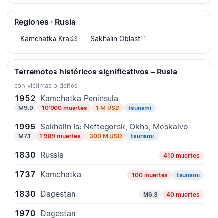
Regiones · Rusia
Kamchatka Krai
Sakhalin Oblast
23
11
Terremotos históricos significativos – Rusia
con víctimas o daños
1952
Kamchatka Peninsula
M9.0
10'000 muertes
1 M USD
tsunami
1995
Sakhalin Is: Neftegorsk, Okha, Moskalvo
M7.1
1'989 muertes
300 M USD
tsunami
1830
Russia
410 muertes
1737
Kamchatka
100 muertes
tsunami
1830
Dagestan
M6.3
40 muertes
1970
Dagestan