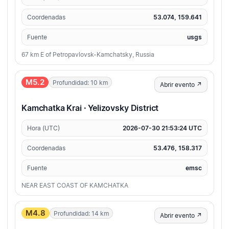
Coordenadas
53.074, 159.641
Fuente
usgs
67 km E of Petropavlovsk-Kamchatsky, Russia
M5.2
Profundidad: 10 km
Abrir evento ↗
Kamchatka Krai · Yelizovsky District
Hora (UTC)
2026-07-30 21:53:24 UTC
Coordenadas
53.476, 158.317
Fuente
emsc
NEAR EAST COAST OF KAMCHATKA
M4.8
Profundidad: 14 km
Abrir evento ↗