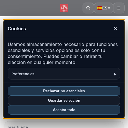
ES
▾
☰
Inicio
·
Rusia
Cookies
✕
Rusia – Terremotos | QuakeMap24
Usamos almacenamiento necesario para funciones
Mapa en vivo, estadísticas y eventos recientes
esenciales y servicios opcionales solo con tu
consentimiento. Puedes cambiar o retirar tu
Abrir mapa histórico
Últimos en este país
elección en cualquier momento.
Resumen
Mapa
Recientes
Gráficos
Regiones principales
▸
Preferencias
FAQ
Rechazar no esenciales
Sismos este mes
Guardar selección
7
Aceptar todo
Último UTC: 2026-08-06 14:11:42
Más fuerte