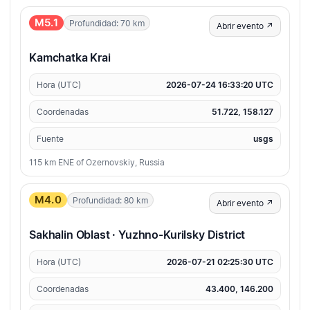
M5.1
Profundidad: 70 km
Abrir evento ↗
Kamchatka Krai
Hora (UTC)
2026-07-24 16:33:20 UTC
Coordenadas
51.722, 158.127
Fuente
usgs
115 km ENE of Ozernovskiy, Russia
M4.0
Profundidad: 80 km
Abrir evento ↗
Sakhalin Oblast · Yuzhno-Kurilsky District
Hora (UTC)
2026-07-21 02:25:30 UTC
Coordenadas
43.400, 146.200