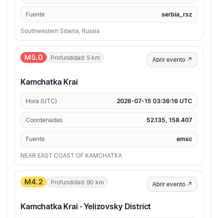
Fuente
serbia_rsz
Southwestern Siberia, Russia
M5.0
Profundidad: 5 km
Abrir evento ↗
Kamchatka Krai
Hora (UTC)
2026-07-15 03:36:16 UTC
Coordenadas
52.135, 158.407
Fuente
emsc
NEAR EAST COAST OF KAMCHATKA
M4.2
Profundidad: 90 km
Abrir evento ↗
Kamchatka Krai · Yelizovsky District