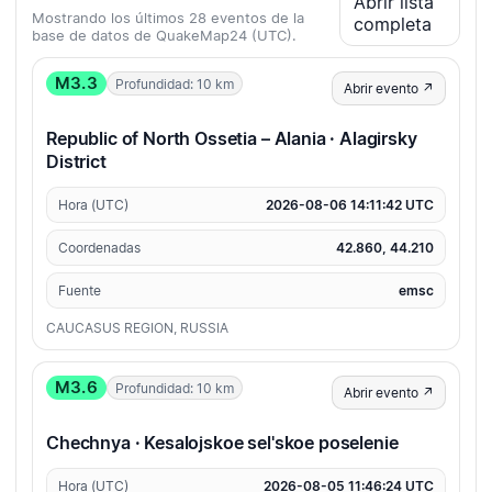
Abrir lista
Mostrando los últimos 28 eventos de la
completa
base de datos de QuakeMap24 (UTC).
M3.3
Profundidad: 10 km
Abrir evento ↗
Republic of North Ossetia – Alania · Alagirsky
District
Hora (UTC)
2026-08-06 14:11:42 UTC
Coordenadas
42.860, 44.210
Fuente
emsc
CAUCASUS REGION, RUSSIA
M3.6
Profundidad: 10 km
Abrir evento ↗
Chechnya · Kesalojskoe sel'skoe poselenie
Hora (UTC)
2026-08-05 11:46:24 UTC