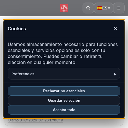
ES
▾
☰
Inicio
·
Países Bajos
Cookies
✕
Países Bajos – Terremotos |
Usamos almacenamiento necesario para funciones
QuakeMap24
esenciales y servicios opcionales solo con tu
Mapa en vivo, estadísticas y eventos recientes
consentimiento. Puedes cambiar o retirar tu
elección en cualquier momento.
Abrir mapa histórico
Últimos en este país
▸
Preferencias
Resumen
Mapa
Recientes
Gráficos
Regiones principales
FAQ
Rechazar no esenciales
Guardar selección
Sismos este mes
Aceptar todo
0
Último UTC: 2026-07-26 17:08:19