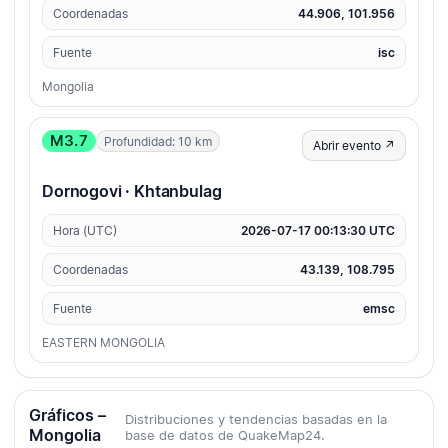
Coordenadas
44.906, 101.956
Fuente
isc
Mongolia
M3.7
Profundidad: 10 km
Abrir evento ↗
Dornogovi · Khtanbulag
Hora (UTC)
2026-07-17 00:13:30 UTC
Coordenadas
43.139, 108.795
Fuente
emsc
EASTERN MONGOLIA
Gráficos –
Distribuciones y tendencias basadas en la
Mongolia
base de datos de QuakeMap24.