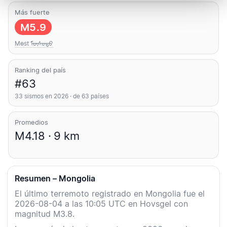
Más fuerte
M5.9
Mөst ᠮᠥᠰᠦᠲᠦ
Ranking del país
#63
33 sismos en 2026 · de 63 países
Promedios
M4.18 · 9 km
Resumen – Mongolia
El último terremoto registrado en Mongolia fue el
2026-08-04 a las 10:05 UTC en Hovsgel con
magnitud M3.8.