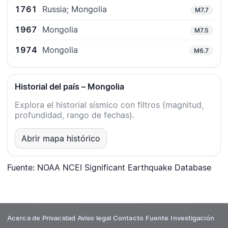
1761
Russia; Mongolia
M7.7
1967
Mongolia
M7.5
1974
Mongolia
M6.7
Historial del país – Mongolia
Explora el historial sísmico con filtros (magnitud,
profundidad, rango de fechas).
Abrir mapa histórico
Fuente: NOAA NCEI Significant Earthquake Database
Acerca de
Privacidad
Aviso legal
Contacto
Fuente
Investigación