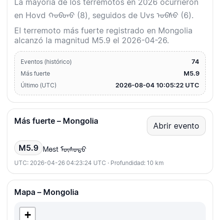
La mayoría de los terremotos en 2026 ocurrieron
en Hovd ᠬᠣᠪᠳᠤ (8), seguidos de Uvs ᠤᠪᠰᠤ (6).
El terremoto más fuerte registrado en Mongolia
alcanzó la magnitud M5.9 el 2026-04-26.
74
Eventos (histórico)
M5.9
Más fuerte
2026-08-04 10:05:22 UTC
Último (UTC)
Más fuerte – Mongolia
Abrir evento
M5.9
Mөst ᠮᠥᠰᠦᠲᠦ
UTC: 2026-04-26 04:23:24 UTC · Profundidad: 10 km
Mapa – Mongolia
+