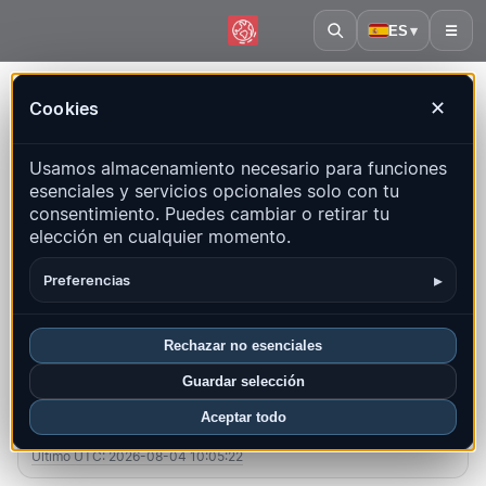
ES
▾
☰
Inicio
·
Mongolia
Cookies
✕
Mongolia – Terremotos |
Usamos almacenamiento necesario para funciones
QuakeMap24
esenciales y servicios opcionales solo con tu
Mapa en vivo, estadísticas y eventos recientes
consentimiento. Puedes cambiar o retirar tu
elección en cualquier momento.
Abrir mapa histórico
Últimos en este país
▸
Preferencias
Resumen
Mapa
Recientes
Gráficos
Regiones principales
FAQ
Rechazar no esenciales
Guardar selección
Sismos este mes
Aceptar todo
1
Último UTC: 2026-08-04 10:05:22