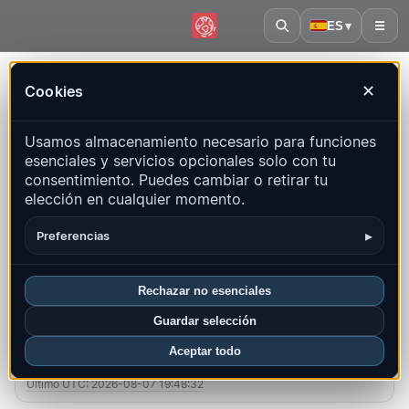
ES
▾
☰
Inicio
·
Madagascar
Cookies
✕
Madagascar – Terremotos |
Usamos almacenamiento necesario para funciones
QuakeMap24
esenciales y servicios opcionales solo con tu
Mapa en vivo, estadísticas y eventos recientes
consentimiento. Puedes cambiar o retirar tu
elección en cualquier momento.
Abrir mapa histórico
Últimos en este país
▸
Preferencias
Resumen
Mapa
Recientes
Gráficos
Regiones principales
FAQ
Rechazar no esenciales
Guardar selección
Sismos este mes
Aceptar todo
1
Último UTC: 2026-08-07 19:48:32