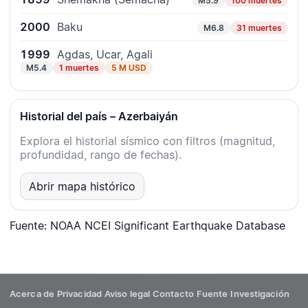
M5.9
100 muertes
2000
Baku
M6.8
31 muertes
1999
Agdas, Ucar, Agali
M5.4
1 muertes
5 M USD
Historial del país – Azerbaiyán
Explora el historial sísmico con filtros (magnitud,
profundidad, rango de fechas).
Abrir mapa histórico
Fuente: NOAA NCEI Significant Earthquake Database
Acerca de
Privacidad
Aviso legal
Contacto
Fuente
Investigación