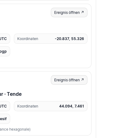
Ereignis öffnen ↗
 UTC
Koordinaten
-20.837, 55.326
ipgp
Ereignis öffnen ↗
r · Tende
 UTC
Koordinaten
44.094, 7.461
resif
France hexagonale)