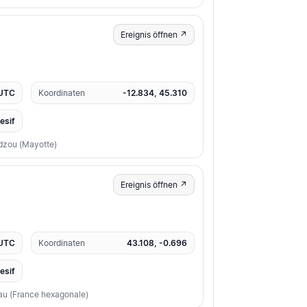
Ereignis öffnen ↗
 UTC
Koordinaten
-12.834, 45.310
resif
dzou (Mayotte)
Ereignis öffnen ↗
 UTC
Koordinaten
43.108, -0.696
resif
au (France hexagonale)