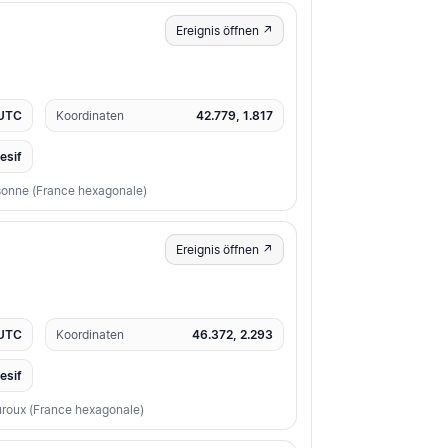
Ereignis öffnen ↗
 UTC
Koordinaten
42.779, 1.817
resif
sonne (France hexagonale)
Ereignis öffnen ↗
 UTC
Koordinaten
46.372, 2.293
resif
uroux (France hexagonale)