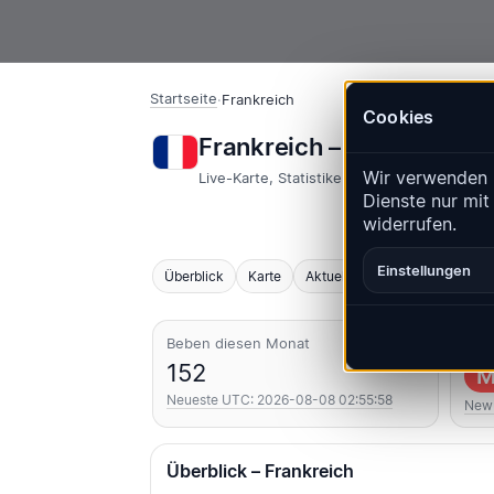
Startseite
·
Frankreich
Cookies
Frankreich – Erdbeben |
Wir verwenden 
Live-Karte, Statistiken und aktuelle Ereign
Dienste nur mit
widerrufen.
Einstellungen
Überblick
Karte
Aktuell
Diagramme
Top
Beben diesen Monat
Stär
152
M
Neueste UTC: 2026-08-08 02:55:58
New 
Überblick – Frankreich