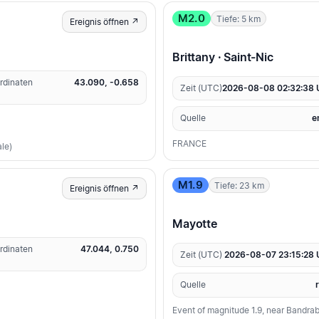
M2.0
Tiefe: 5 km
Ereignis öffnen ↗
Brittany · Saint-Nic
rdinaten
43.090, -0.658
Zeit (UTC)
2026-08-08 02:32:38
Quelle
e
FRANCE
le)
M1.9
Tiefe: 23 km
Ereignis öffnen ↗
Mayotte
rdinaten
47.044, 0.750
Zeit (UTC)
2026-08-07 23:15:28
Quelle
Event of magnitude 1.9, near Bandra