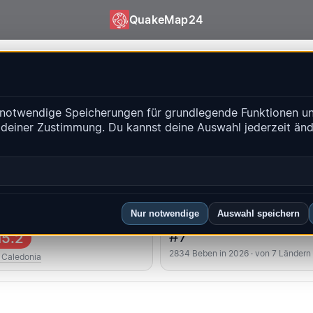
QuakeMap24
 QuakeMap24
notwendige Speicherungen für grundlegende Funktionen un
isse
 deiner Zustimmung. Du kannst deine Auswahl jederzeit än
Historien
-Regionen
FAQ
Nur notwendige
Auswahl speichern
kstes
Länderrang
#7
5.2
2834 Beben in 2026 · von 7 Ländern
Caledonia