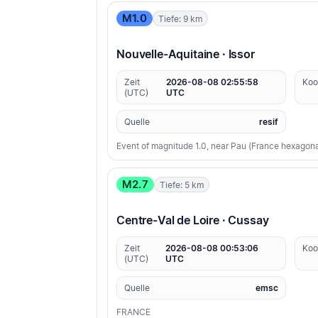
M1.0
Tiefe: 9 km
Nouvelle-Aquitaine · Issor
Zeit
2026-08-08 02:55:58
Koo
(UTC)
UTC
Quelle
resif
Event of magnitude 1.0, near Pau (France hexagona
M2.7
Tiefe: 5 km
Centre-Val de Loire · Cussay
Zeit
2026-08-08 00:53:06
Koo
(UTC)
UTC
Quelle
emsc
FRANCE