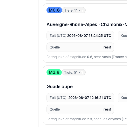
M0.6
Tiefe: 11 km
Auvergne-Rhône-Alpes · Chamonix-
Zeit (UTC)
2026-08-07 13:24:25 UTC
Koo
Quelle
resif
Earthquake of magnitude 0.6, near Aosta (France 
M2.8
Tiefe: 51 km
Guadeloupe
Zeit (UTC)
2026-08-07 12:16:21 UTC
Koo
Quelle
resif
Earthquake of magnitude 2.8, near Les Abymes (Les