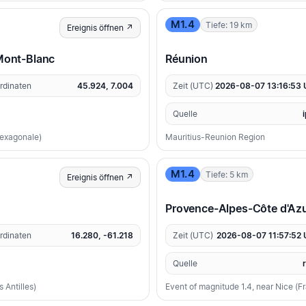
M1.4
Tiefe: 19 km
Ereignis öffnen ↗
Mont-Blanc
Réunion
rdinaten
45.924, 7.004
Zeit (UTC)
2026-08-07 13:16:53
Quelle
hexagonale)
Mauritius-Reunion Region
M1.4
Tiefe: 5 km
Ereignis öffnen ↗
Provence-Alpes-Côte d'Azu
rdinaten
16.280, -61.218
Zeit (UTC)
2026-08-07 11:57:52
Quelle
 Antilles)
Event of magnitude 1.4, near Nice (