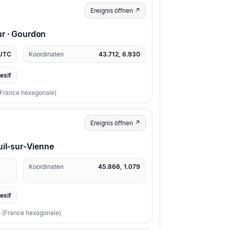
Ereignis öffnen ↗
r · Gourdon
 UTC
Koordinaten
43.712, 6.930
resif
 (France hexagonale)
Ereignis öffnen ↗
uil-sur-Vienne
Koordinaten
45.866, 1.079
resif
s (France hexagonale)