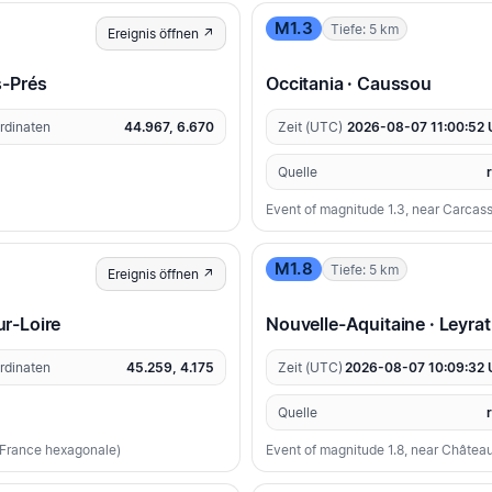
M1.3
Tiefe: 5 km
Ereignis öffnen ↗
s-Prés
Occitania · Caussou
rdinaten
44.967, 6.670
Zeit (UTC)
2026-08-07 11:00:52
Quelle
Event of magnitude 1.3, near Carcas
M1.8
Tiefe: 5 km
Ereignis öffnen ↗
r-Loire
Nouvelle-Aquitaine · Leyrat
rdinaten
45.259, 4.175
Zeit (UTC)
2026-08-07 10:09:32
Quelle
 (France hexagonale)
Event of magnitude 1.8, near Châtea