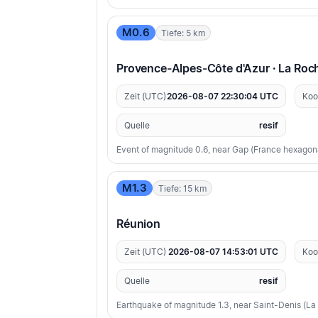
M0.6
Tiefe: 5 km
Provence-Alpes-Côte d'Azur · La Ro
Zeit (UTC)
2026-08-07 22:30:04 UTC
Koo
Quelle
resif
Event of magnitude 0.6, near Gap (France hexagon
M1.3
Tiefe: 15 km
Réunion
Zeit (UTC)
2026-08-07 14:53:01 UTC
Koo
Quelle
resif
Earthquake of magnitude 1.3, near Saint-Denis (La