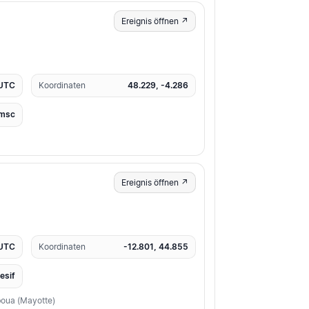
Ereignis öffnen ↗
 UTC
Koordinaten
48.229, -4.286
msc
Ereignis öffnen ↗
 UTC
Koordinaten
-12.801, 44.855
resif
boua (Mayotte)