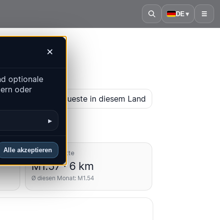
DE
▾
☰
✕
d optionale
dern oder
karte öffnen
Neueste in diesem Land
▸
Alle akzeptieren
Durchschnitte
M1.57 · 6 km
Ø diesen Monat: M1.54