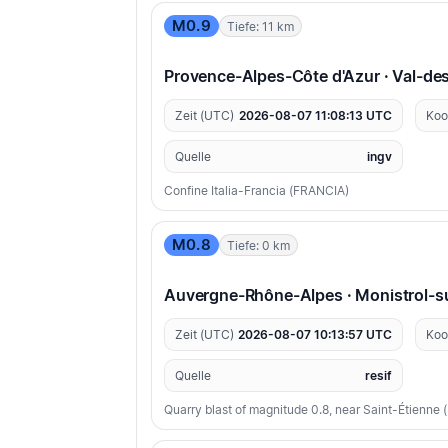
M0.9
Tiefe: 11 km
Provence-Alpes-Côte d'Azur · Val-de
Zeit (UTC)
2026-08-07 11:08:13 UTC
Koo
Quelle
ingv
Confine Italia-Francia (FRANCIA)
M0.8
Tiefe: 0 km
Auvergne-Rhône-Alpes · Monistrol-su
Zeit (UTC)
2026-08-07 10:13:57 UTC
Koo
Quelle
resif
Quarry blast of magnitude 0.8, near Saint-Étienne