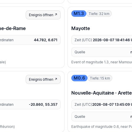
M1.3
Tiefe: 32 km
Ereignis öffnen ↗
che-de-Rame
Mayotte
rdinaten
44.782, 6.671
Zeit (UTC)
2026-08-07 18:41:46
Quelle
ale)
Event of magnitude 1.3, near Mamou
M0.6
Tiefe: 15 km
Ereignis öffnen ↗
Nouvelle-Aquitaine · Arette
rdinaten
-20.860, 55.357
Zeit (UTC)
2026-08-07 13:45:09
Quelle
 Réunion)
Earthquake of magnitude 0.6, near P