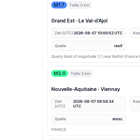
M1.7
Tiefe: 0 km
Grand Est · Le Val-d'Ajol
Zeit (UTC)
2026-08-07 10:00:52 UTC
Koo
Quelle
resif
Quarry blast of magnitude 1.7, near Belfort (France
M2.0
Tiefe: 5 km
Nouvelle-Aquitaine · Viennay
Zeit
2026-08-07 09:58:34
Koo
(UTC)
UTC
Quelle
emsc
FRANCE