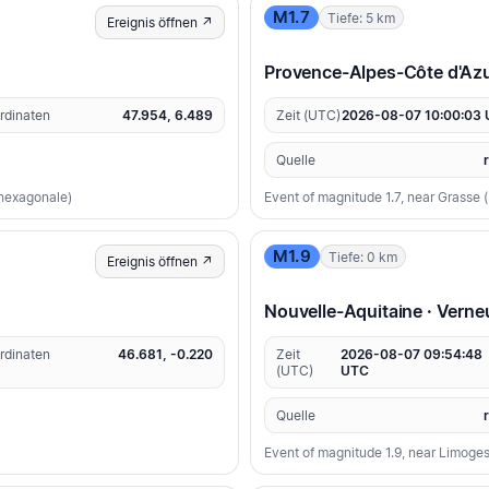
M1.7
Tiefe: 5 km
Ereignis öffnen ↗
Provence-Alpes-Côte d'Azu
rdinaten
47.954, 6.489
Zeit (UTC)
2026-08-07 10:00:03
Quelle
 hexagonale)
Event of magnitude 1.7, near Grasse
M1.9
Tiefe: 0 km
Ereignis öffnen ↗
Nouvelle-Aquitaine · Verne
rdinaten
46.681, -0.220
Zeit
2026-08-07 09:54:48
(UTC)
UTC
Quelle
Event of magnitude 1.9, near Limoge