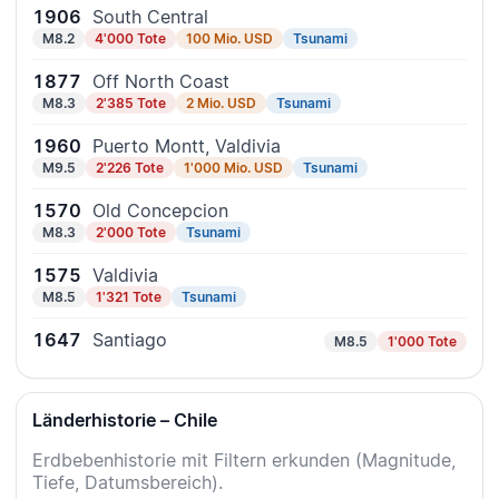
1906
South Central
M8.2
4'000 Tote
100 Mio. USD
Tsunami
1877
Off North Coast
M8.3
2'385 Tote
2 Mio. USD
Tsunami
1960
Puerto Montt, Valdivia
M9.5
2'226 Tote
1'000 Mio. USD
Tsunami
1570
Old Concepcion
M8.3
2'000 Tote
Tsunami
1575
Valdivia
M8.5
1'321 Tote
Tsunami
1647
Santiago
M8.5
1'000 Tote
Länderhistorie – Chile
Erdbebenhistorie mit Filtern erkunden (Magnitude,
Tiefe, Datumsbereich).