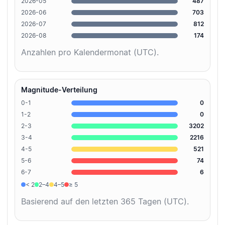
2026-05
487
2026-06
703
2026-07
812
2026-08
174
Anzahlen pro Kalendermonat (UTC).
Magnitude-Verteilung
0-1
0
1-2
0
2-3
3202
3-4
2216
4-5
521
5-6
74
6-7
6
< 2
2–4
4–5
≥ 5
Basierend auf den letzten 365 Tagen (UTC).