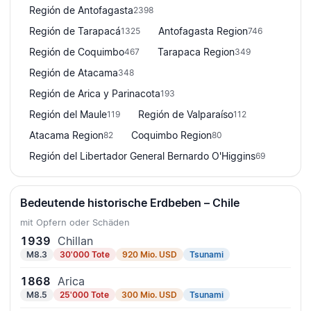
Región de Antofagasta
2398
Región de Tarapacá
Antofagasta Region
1325
746
Región de Coquimbo
Tarapaca Region
467
349
Región de Atacama
348
Región de Arica y Parinacota
193
Región del Maule
Región de Valparaíso
119
112
Atacama Region
Coquimbo Region
82
80
Región del Libertador General Bernardo O'Higgins
69
Bedeutende historische Erdbeben – Chile
mit Opfern oder Schäden
1939
Chillan
M8.3
30'000 Tote
920 Mio. USD
Tsunami
1868
Arica
M8.5
25'000 Tote
300 Mio. USD
Tsunami