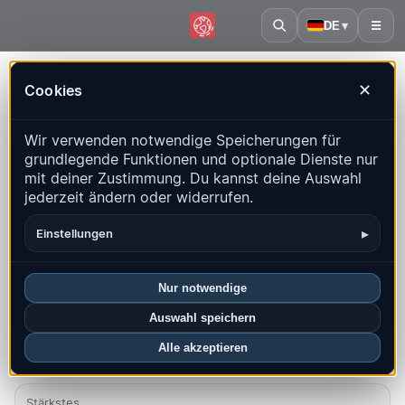
DE
▾
☰
Startseite
·
Chile
Cookies
✕
Chile – Erdbeben | QuakeMap24
Wir verwenden notwendige Speicherungen für
Live-Karte, Statistiken und aktuelle Ereignisse
grundlegende Funktionen und optionale Dienste nur
mit deiner Zustimmung. Du kannst deine Auswahl
Historienkarte öffnen
Neueste in diesem Land
jederzeit ändern oder widerrufen.
Überblick
Karte
Aktuell
Diagramme
Top-Regionen
▸
Einstellungen
FAQ
Nur notwendige
Beben diesen Monat
Auswahl speichern
174
Alle akzeptieren
Neueste UTC: 2026-08-09 01:45:28
Stärkstes