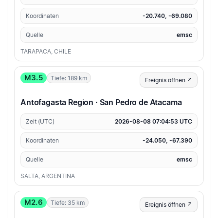
Koordinaten
-20.740, -69.080
Quelle
emsc
TARAPACA, CHILE
M3.5
Tiefe: 189 km
Ereignis öffnen ↗
Antofagasta Region · San Pedro de Atacama
Zeit (UTC)
2026-08-08 07:04:53 UTC
Koordinaten
-24.050, -67.390
Quelle
emsc
SALTA, ARGENTINA
M2.6
Tiefe: 35 km
Ereignis öffnen ↗