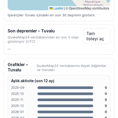
Leaflet
|
© OpenStreetMap contributors
İşaretçiler Tuvalu içindeki en son 30 depremi gösterir.
Son depremler – Tuvalu
Tam
QuakeMap24 veritabanından en son 0 olayı
listeyi aç
gösteriyor (UTC).
—
Grafikler –
QuakeMap24 veritabanına dayalı dağılımlar
Tuvalu
ve trendler.
Aylık aktivite (son 12 ay)
2025-09
0
2025-10
0
2025-11
0
2025-12
0
2026-01
0
2026-02
0