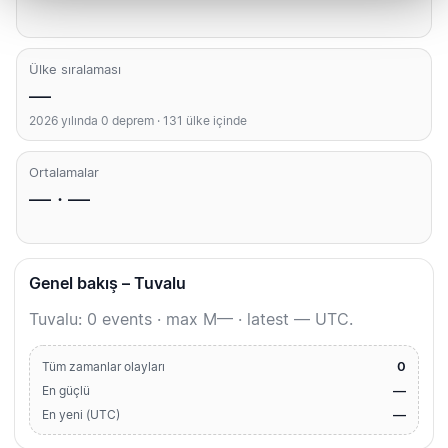
Ülke sıralaması
—
2026 yılında 0 deprem · 131 ülke içinde
Ortalamalar
— · —
Genel bakış – Tuvalu
Tuvalu: 0 events · max M— · latest — UTC.
0
Tüm zamanlar olayları
—
En güçlü
—
En yeni (UTC)