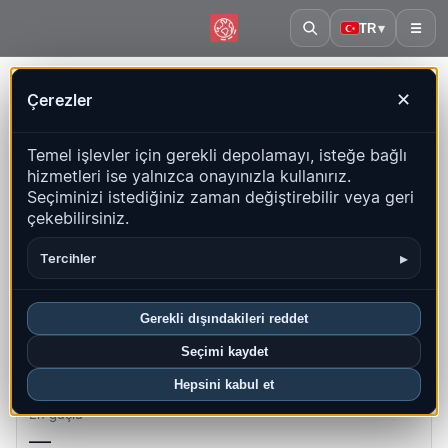
TR
▾
☰
Ana sayfa
·
Tuvalu
Çerezler
✕
Tuvalu – Depremler | QuakeMap24
Temel işlevler için gerekli depolamayı, isteğe bağlı
Canlı harita, istatistikler ve son olaylar
hizmetleri ise yalnızca onayınızla kullanırız.
Seçiminizi istediğiniz zaman değiştirebilir veya geri
Geçmiş haritasını aç
Bu ülkedeki en yeniler
çekebilirsiniz.
Genel bakış
Harita
Son
Grafikler
En iyi bölgeler
SSS
▸
Tercihler
Bu ayki depremler
Gerekli dışındakileri reddet
0
Seçimi kaydet
Hepsini kabul et
En güçlü
—