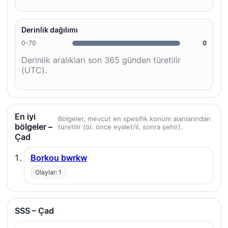
Derinlik dağılımı
0-70
0
Derinlik aralıkları son 365 günden türetilir
(UTC).
En iyi
Bölgeler, mevcut en spesifik konum alanlarından
bölgeler –
türetilir (ör. önce eyalet/il, sonra şehir).
Çad
Borkou bwrkw
Olaylar: 1
SSS – Çad