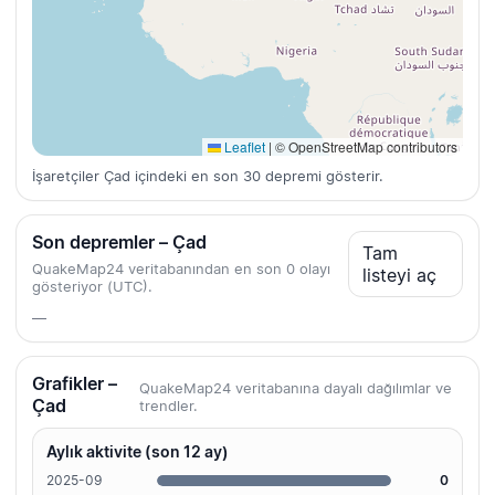
Leaflet
|
© OpenStreetMap contributors
İşaretçiler Çad içindeki en son 30 depremi gösterir.
Son depremler – Çad
Tam
QuakeMap24 veritabanından en son 0 olayı
listeyi aç
gösteriyor (UTC).
—
Grafikler –
QuakeMap24 veritabanına dayalı dağılımlar ve
Çad
trendler.
Aylık aktivite (son 12 ay)
2025-09
0