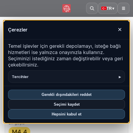
TR
▾
☰
Ana sayfa
·
Çad
Çerezler
✕
Çad – Depremler | QuakeMap24
Temel işlevler için gerekli depolamayı, isteğe bağlı
Canlı harita, istatistikler ve son olaylar
hizmetleri ise yalnızca onayınızla kullanırız.
Seçiminizi istediğiniz zaman değiştirebilir veya geri
Geçmiş haritasını aç
Bu ülkedeki en yeniler
çekebilirsiniz.
Genel bakış
Harita
Son
Grafikler
En iyi bölgeler
SSS
▸
Tercihler
Bu ayki depremler
Gerekli dışındakileri reddet
0
Seçimi kaydet
En yeni UTC: 2025-05-24 21:23:59
Hepsini kabul et
En güçlü
M4.4