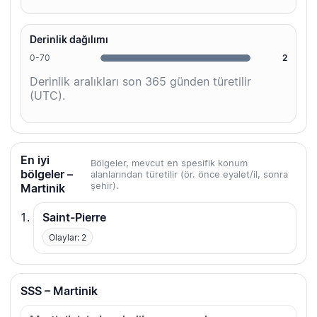
Derinlik dağılımı
0-70
2
Derinlik aralıkları son 365 günden türetilir
(UTC).
En iyi
Bölgeler, mevcut en spesifik konum
bölgeler –
alanlarından türetilir (ör. önce eyalet/il, sonra
şehir).
Martinik
Saint-Pierre
Olaylar: 2
SSS – Martinik