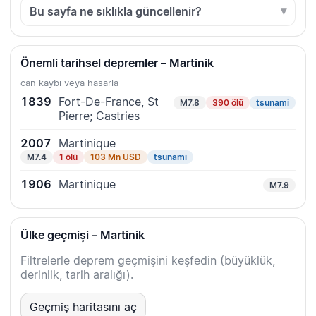
Bu sayfa ne sıklıkla güncellenir?
Önemli tarihsel depremler – Martinik
can kaybı veya hasarla
1839
Fort-De-France, St
M7.8
390 ölü
tsunami
Pierre; Castries
2007
Martinique
M7.4
1 ölü
103 Mn USD
tsunami
1906
Martinique
M7.9
Ülke geçmişi – Martinik
Filtrelerle deprem geçmişini keşfedin (büyüklük,
derinlik, tarih aralığı).
Geçmiş haritasını aç