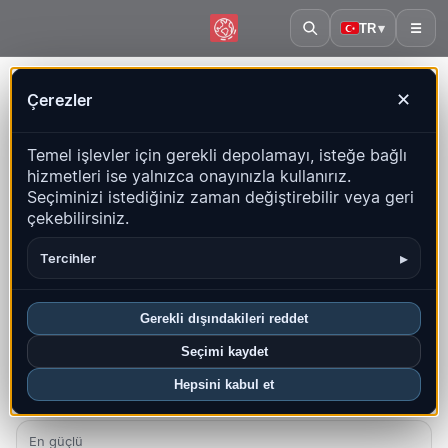
TR
▾
☰
Ana sayfa
·
Martinik
Çerezler
✕
Martinik – Depremler |
Temel işlevler için gerekli depolamayı, isteğe bağlı
QuakeMap24
hizmetleri ise yalnızca onayınızla kullanırız.
Canlı harita, istatistikler ve son olaylar
Seçiminizi istediğiniz zaman değiştirebilir veya geri
çekebilirsiniz.
Geçmiş haritasını aç
Bu ülkedeki en yeniler
▸
Tercihler
Genel bakış
Harita
Son
Grafikler
En iyi bölgeler
SSS
Gerekli dışındakileri reddet
Bu ayki depremler
Seçimi kaydet
0
Hepsini kabul et
En yeni UTC: 2026-06-30 10:42:00
En güçlü