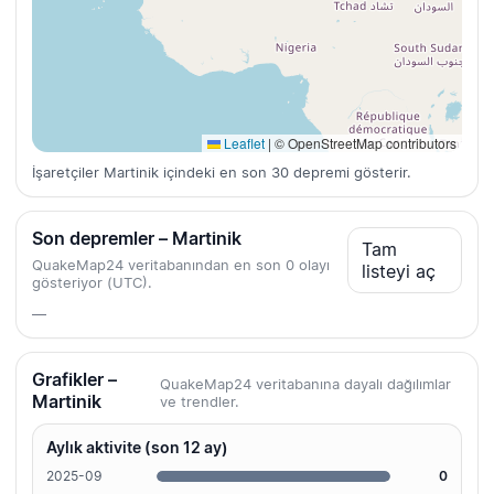
Leaflet
|
© OpenStreetMap contributors
İşaretçiler Martinik içindeki en son 30 depremi gösterir.
Son depremler – Martinik
Tam
QuakeMap24 veritabanından en son 0 olayı
listeyi aç
gösteriyor (UTC).
—
Grafikler –
QuakeMap24 veritabanına dayalı dağılımlar
Martinik
ve trendler.
Aylık aktivite (son 12 ay)
2025-09
0