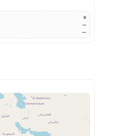
0
—
—