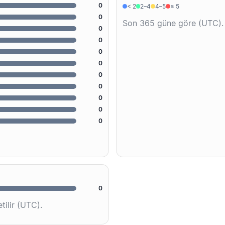
0
< 2
2–4
4–5
≥ 5
0
Son 365 güne göre (UTC).
0
0
0
0
0
0
0
0
0
0
tilir (UTC).