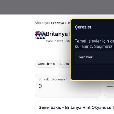
Ana sayfa
·
Britanya Hint Okyanusu Toprakları
Çerezler
Britanya Hint Okyanusu T
Temel işlevler için g
Canlı harita, istatistikler ve son olaylar
kullanırız. Seçiminiz
Tercihler
Genel bakış
Harita
Son
Grafikler
En iyi 
Bu ayki depremler
En g
0
—
Genel bakış – Britanya Hint Okyanusu 