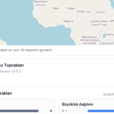
indeki en son 30 depremi gösterir.
u Toprakları
teriyor (UTC).
rakları
QuakeM
Büyüklük dağılımı
0
0-1