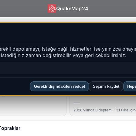
QuakeMap24
oprakları – Depremler | QuakeMap24
erekli depolamayı, isteğe bağlı hizmetleri ise yalnızca onayı
i istediğiniz zaman değiştirebilir veya geri çekebilirsiniz.
Geçmiş
bölgeler
SSS
Gerekli dışındakileri reddet
Seçimi kaydet
Heps
üçlü
Ülke sıralaması
—
2026 yılında 0 deprem · 131 ülke içi
Toprakları