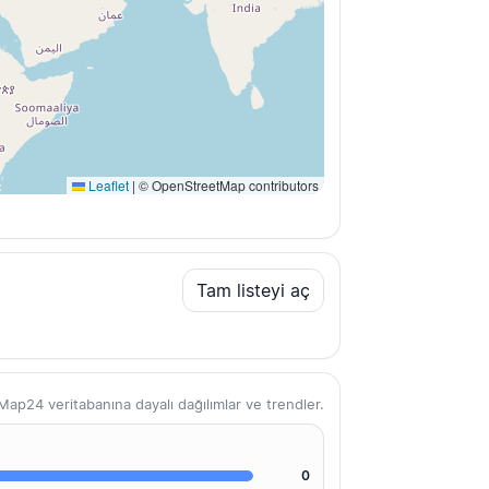
Leaflet
|
© OpenStreetMap contributors
Tam listeyi aç
ap24 veritabanına dayalı dağılımlar ve trendler.
0