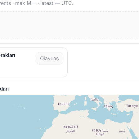
events · max M— · latest — UTC.
rakları
Olayı aç
ları