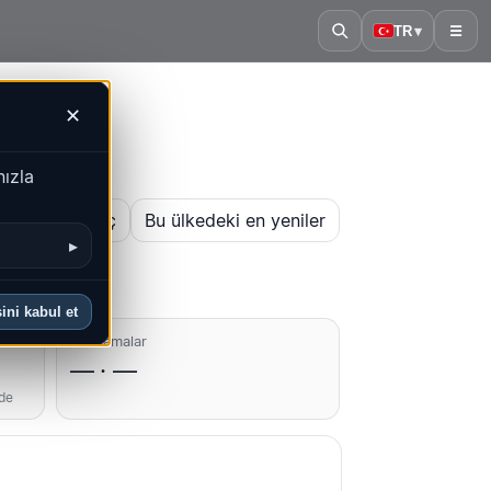
TR
▾
☰
✕
nızla
 haritasını aç
Bu ülkedeki en yeniler
▸
ini kabul et
Ortalamalar
— · —
nde