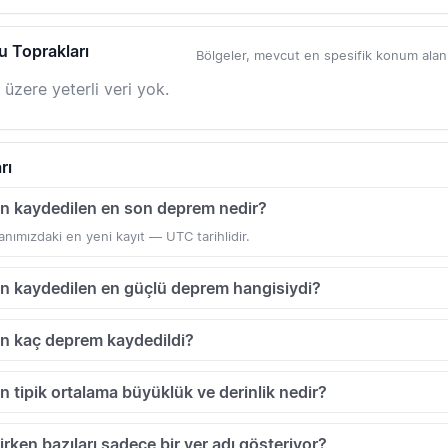
u Toprakları
Bölgeler, mevcut en spesifik konum alanlar
 üzere yeterli veri yok.
rı
in kaydedilen en son deprem nedir?
anımızdaki en yeni kayıt — UTC tarihlidir.
in kaydedilen en güçlü deprem hangisiydi?
in kaç deprem kaydedildi?
n tipik ortalama büyüklük ve derinlik nedir?
irken bazıları sadece bir yer adı gösteriyor?