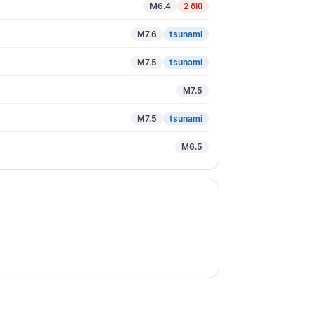
M6.4
2 ölü
M7.6
tsunami
M7.5
tsunami
M7.5
M7.5
tsunami
M6.5