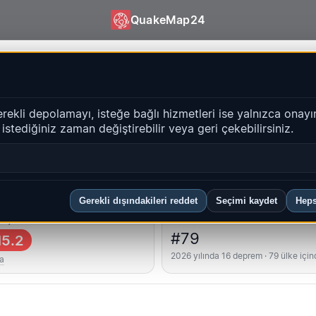
QuakeMap24
 QuakeMap24
erekli depolamayı, isteğe bağlı hizmetleri ise yalnızca onayı
i istediğiniz zaman değiştirebilir veya geri çekebilirsiniz.
Geçmiş
bölgeler
SSS
Gerekli dışındakileri reddet
Seçimi kaydet
Heps
üçlü
Ülke sıralaması
#79
5.2
2026 yılında 16 deprem · 79 ülke için
a