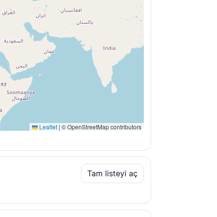
Leaflet
|
© OpenStreetMap contributors
Tam listeyi aç