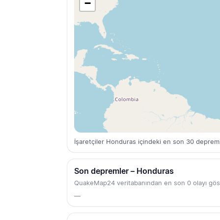
−
İşaretçiler Honduras içindeki en son 30 depremi
Son depremler – Honduras
QuakeMap24 veritabanından en son 0 olayı gös
—