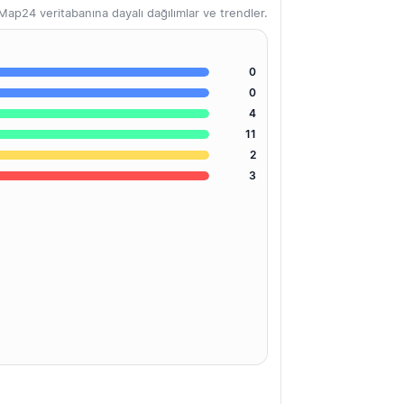
ap24 veritabanına dayalı dağılımlar ve trendler.
0
0
4
11
2
3