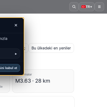
TR
▾
☰
✕
nızla
 haritasını aç
Bu ülkedeki en yeniler
▸
ini kabul et
Ortalamalar
M3.63 · 28 km
de