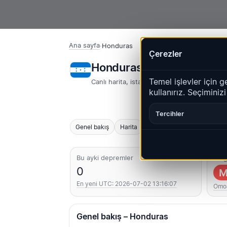
Ana sayfa
·
Honduras
Çerezler
Honduras – Depremler |
Temel işlevler için g
Canlı harita, istatistikler ve son olaylar
kullanırız. Seçiminiz
Tercihler
Genel bakış
Harita
Son
Grafikler
En iyi 
Bu ayki depremler
En g
0
M
En yeni UTC: 2026-07-02 13:16:07
Omo
Genel bakış – Honduras