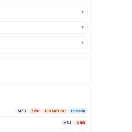
M7.3
7 ölü
100 Mn USD
tsunami
M5.1
3 ölü