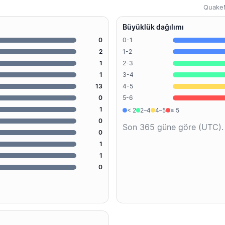
QuakeM
Büyüklük dağılımı
0
0-1
2
1-2
1
2-3
1
3-4
13
4-5
0
5-6
1
< 2
2–4
4–5
≥ 5
0
Son 365 güne göre (UTC).
0
1
1
0