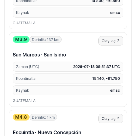
Koordinatlar
14.800, -91.890
Kaynak
emsc
GUATEMALA
M3.9
Derinlik: 137 km
Olayı aç ↗
San Marcos · San Isidro
Zaman (UTC)
2026-07-18 09:51:37 UTC
Koordinatlar
15.140, -91.750
Kaynak
emsc
GUATEMALA
M4.8
Derinlik: 1 km
Olayı aç ↗
Escuintla · Nueva Concepción