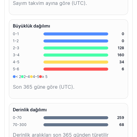
Sayım takvim ayına göre (UTC).
Büyüklük dağılımı
0-1
0
1-2
0
2-3
128
3-4
160
4-5
34
5-6
6
< 2
2–4
4–5
≥ 5
Son 365 güne göre (UTC).
Derinlik dağılımı
0-70
259
70-300
68
Derinlik aralıkları son 365 günden türetilir