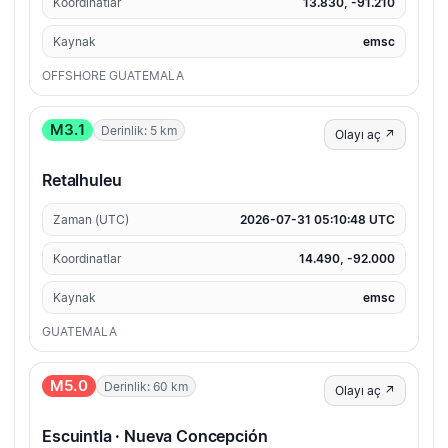
Koordinatlar
13.830, -91.210
Kaynak
emsc
OFFSHORE GUATEMALA
M3.1
Derinlik: 5 km
Olayı aç ↗
Retalhuleu
Zaman (UTC)
2026-07-31 05:10:48 UTC
Koordinatlar
14.490, -92.000
Kaynak
emsc
GUATEMALA
M5.0
Derinlik: 60 km
Olayı aç ↗
Escuintla · Nueva Concepción