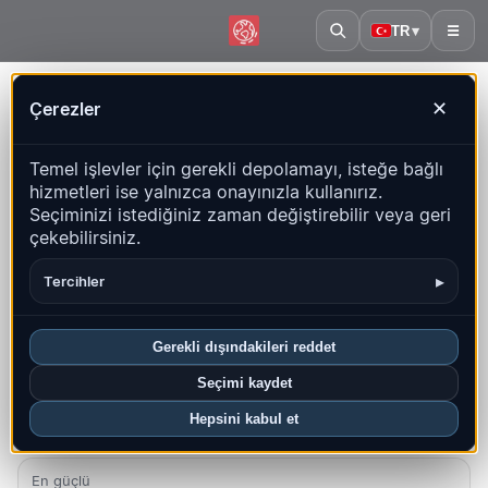
TR
▾
☰
Ana sayfa
·
Guatemala
Çerezler
✕
Guatemala – Depremler |
Temel işlevler için gerekli depolamayı, isteğe bağlı
QuakeMap24
hizmetleri ise yalnızca onayınızla kullanırız.
Canlı harita, istatistikler ve son olaylar
Seçiminizi istediğiniz zaman değiştirebilir veya geri
çekebilirsiniz.
Geçmiş haritasını aç
Bu ülkedeki en yeniler
▸
Tercihler
Genel bakış
Harita
Son
Grafikler
En iyi bölgeler
SSS
Gerekli dışındakileri reddet
Bu ayki depremler
Seçimi kaydet
3
Hepsini kabul et
En yeni UTC: 2026-08-05 13:22:43
En güçlü