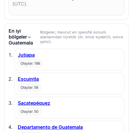
(UTC).
En iyi
Bölgeler, mevcut en spesifik konum
bölgeler –
alanlarından türetilir (ör. önce eyalet/il, sonra
şehir).
Guatemala
Jutiapa
Olaylar: 186
Escuintla
Olaylar: 56
Sacatepéquez
Olaylar: 50
Departamento de Guatemala