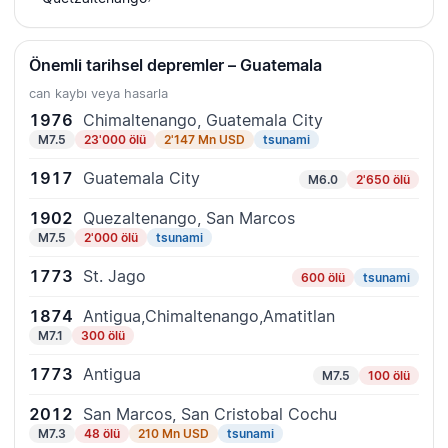
Önemli tarihsel depremler – Guatemala
can kaybı veya hasarla
1976
Chimaltenango, Guatemala City
M7.5
23'000 ölü
2'147 Mn USD
tsunami
1917
Guatemala City
M6.0
2'650 ölü
1902
Quezaltenango, San Marcos
M7.5
2'000 ölü
tsunami
1773
St. Jago
600 ölü
tsunami
1874
Antigua,Chimaltenango,Amatitlan
M7.1
300 ölü
1773
Antigua
M7.5
100 ölü
2012
San Marcos, San Cristobal Cochu
M7.3
48 ölü
210 Mn USD
tsunami