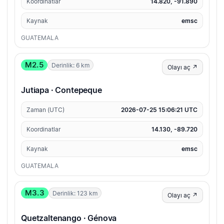
Koordinatlar
14.820, -91.890
Kaynak
emsc
GUATEMALA
M2.5
Derinlik: 6 km
Olayı aç ↗
Jutiapa · Contepeque
Zaman (UTC)
2026-07-25 15:06:21 UTC
Koordinatlar
14.130, -89.720
Kaynak
emsc
GUATEMALA
M3.3
Derinlik: 123 km
Olayı aç ↗
Quetzaltenango · Génova