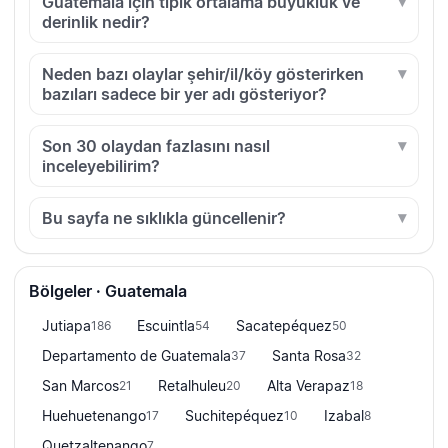
Guatemala için tipik ortalama büyüklük ve
derinlik nedir?
Neden bazı olaylar şehir/il/köy gösterirken
bazıları sadece bir yer adı gösteriyor?
Son 30 olaydan fazlasını nasıl
inceleyebilirim?
Bu sayfa ne sıklıkla güncellenir?
Bölgeler · Guatemala
Jutiapa
Escuintla
Sacatepéquez
186
54
50
Departamento de Guatemala
Santa Rosa
37
32
San Marcos
Retalhuleu
Alta Verapaz
21
20
18
Huehuetenango
Suchitepéquez
Izabal
17
10
8
Quetzaltenango
7