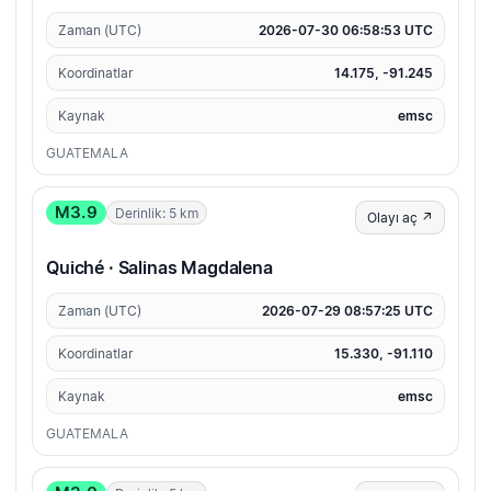
Zaman (UTC)
2026-07-30 06:58:53 UTC
Koordinatlar
14.175, -91.245
Kaynak
emsc
GUATEMALA
M3.9
Derinlik: 5 km
Olayı aç ↗
Quiché · Salinas Magdalena
Zaman (UTC)
2026-07-29 08:57:25 UTC
Koordinatlar
15.330, -91.110
Kaynak
emsc
GUATEMALA