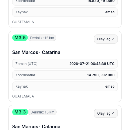
Koordinatlar
14.830, -91.860
Kaynak
emsc
GUATEMALA
M3.5
Derinlik: 12 km
Olayı aç ↗
San Marcos · Catarina
Zaman (UTC)
2026-07-21 00:48:38 UTC
Koordinatlar
14.790, -92.080
Kaynak
emsc
GUATEMALA
M3.3
Derinlik: 15 km
Olayı aç ↗
San Marcos · Catarina