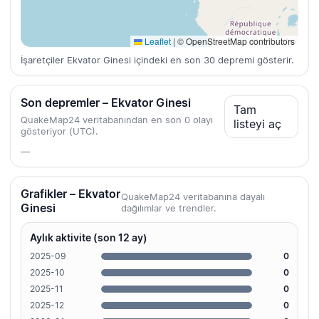
Leaflet
|
© OpenStreetMap contributors
İşaretçiler Ekvator Ginesi içindeki en son 30 depremi gösterir.
Son depremler – Ekvator Ginesi
Tam
QuakeMap24 veritabanından en son 0 olayı
listeyi aç
gösteriyor (UTC).
—
Grafikler – Ekvator
QuakeMap24 veritabanına dayalı
Ginesi
dağılımlar ve trendler.
Aylık aktivite (son 12 ay)
2025-09
0
2025-10
0
2025-11
0
2025-12
0