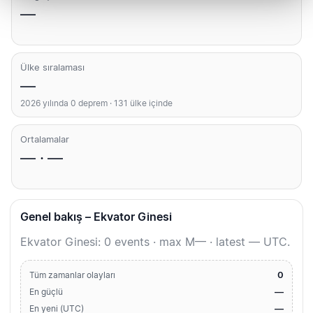
—
Ülke sıralaması
—
2026 yılında 0 deprem · 131 ülke içinde
Ortalamalar
— · —
Genel bakış – Ekvator Ginesi
Ekvator Ginesi: 0 events · max M— · latest — UTC.
0
Tüm zamanlar olayları
—
En güçlü
—
En yeni (UTC)