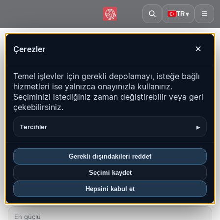
TR
▾
☰
Ana sayfa
·
Ekvator Ginesi
Çerezler
✕
Ekvator Ginesi – Depremler |
Temel işlevler için gerekli depolamayı, isteğe bağlı
QuakeMap24
hizmetleri ise yalnızca onayınızla kullanırız.
Canlı harita, istatistikler ve son olaylar
Seçiminizi istediğiniz zaman değiştirebilir veya geri
çekebilirsiniz.
Geçmiş haritasını aç
Bu ülkedeki en yeniler
▸
Tercihler
Genel bakış
Harita
Son
Grafikler
En iyi bölgeler
SSS
Gerekli dışındakileri reddet
Bu ayki depremler
Seçimi kaydet
0
Hepsini kabul et
En güçlü