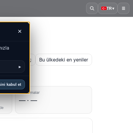
TR
▾
☰
✕
nızla
 haritasını aç
Bu ülkedeki en yeniler
▸
ini kabul et
Ortalamalar
— · —
nde