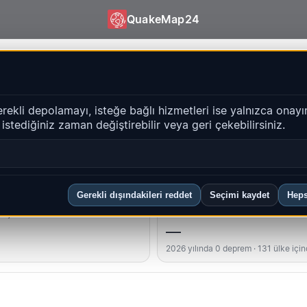
QuakeMap24
emler | QuakeMap24
erekli depolamayı, isteğe bağlı hizmetleri ise yalnızca onayı
i istediğiniz zaman değiştirebilir veya geri çekebilirsiniz.
Geçmiş
bölgeler
SSS
Gerekli dışındakileri reddet
Seçimi kaydet
Heps
üçlü
Ülke sıralaması
—
2026 yılında 0 deprem · 131 ülke içi