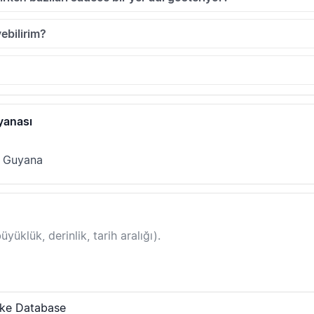
ebilirim?
yanası
; Guyana
yüklük, derinlik, tarih aralığı).
ake Database