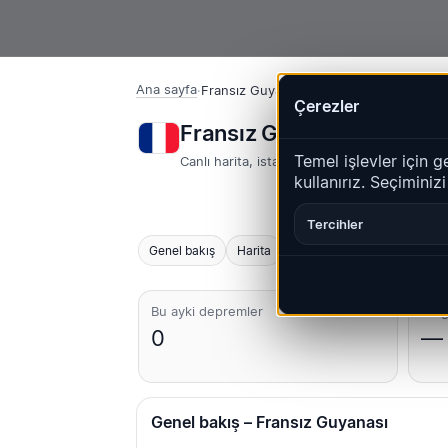
Ana sayfa
·
Fransız Guyanası
Çerezler
Fransız Guyanası – Depr
Temel işlevler için g
Canlı harita, istatistikler ve son olaylar
kullanırız. Seçiminiz
Tercihler
Genel bakış
Harita
Son
Grafikler
En iyi 
Bu ayki depremler
En g
0
—
Genel bakış – Fransız Guyanası