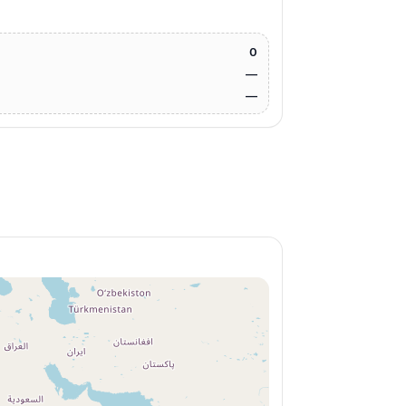
0
—
—