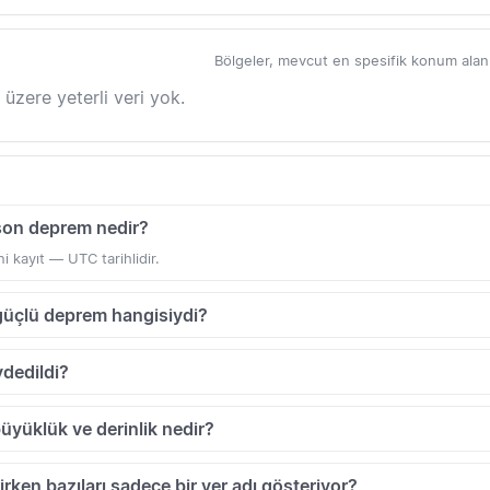
Bölgeler, mevcut en spesifik konum alanlar
 üzere yeterli veri yok.
 son deprem nedir?
i kayıt — UTC tarihlidir.
 güçlü deprem hangisiydi?
dedildi?
büyüklük ve derinlik nedir?
irken bazıları sadece bir yer adı gösteriyor?