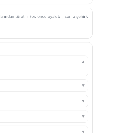
ından türetilir (ör. önce eyalet/il, sonra şehir).