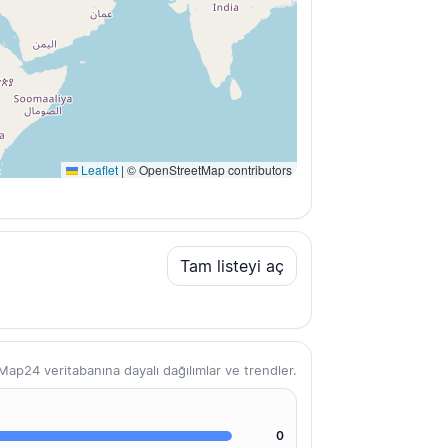
Leaflet
|
© OpenStreetMap contributors
Tam listeyi aç
ap24 veritabanına dayalı dağılımlar ve trendler.
0