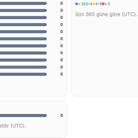
0
< 2
2–4
4–5
≥ 5
0
Son 365 güne göre (UTC).
0
0
0
0
0
0
0
0
0
0
tilir (UTC).