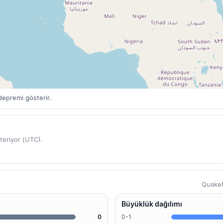
depremi gösterir.
teriyor (UTC).
QuakeM
Büyüklük dağılımı
0
0-1