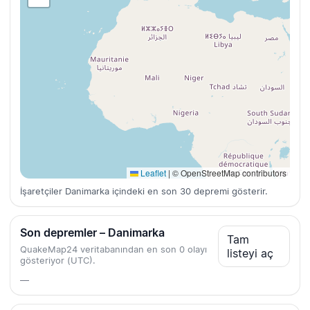
Leaflet
|
© OpenStreetMap contributors
İşaretçiler Danimarka içindeki en son 30 depremi gösterir.
Son depremler – Danimarka
Tam
QuakeMap24 veritabanından en son 0 olayı
listeyi aç
gösteriyor (UTC).
—