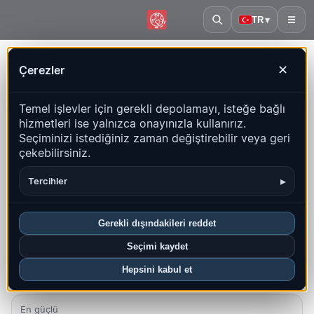
TR
▾
☰
Ana sayfa
·
Danimarka
Çerezler
✕
Danimarka – Depremler |
Temel işlevler için gerekli depolamayı, isteğe bağlı
QuakeMap24
hizmetleri ise yalnızca onayınızla kullanırız.
Canlı harita, istatistikler ve son olaylar
Seçiminizi istediğiniz zaman değiştirebilir veya geri
çekebilirsiniz.
Geçmiş haritasını aç
Bu ülkedeki en yeniler
▸
Tercihler
Genel bakış
Harita
Son
Grafikler
En iyi bölgeler
SSS
Gerekli dışındakileri reddet
Bu ayki depremler
Seçimi kaydet
0
Hepsini kabul et
En yeni UTC: 2026-07-03 13:05:00
En güçlü