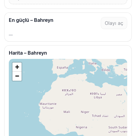
En güçlü – Bahreyn
Olayı aç
—
Harita – Bahreyn
+
−