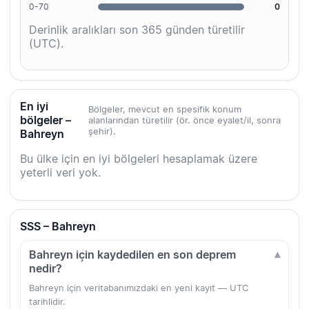
0-70
0
Derinlik aralıkları son 365 günden türetilir
(UTC).
En iyi
Bölgeler, mevcut en spesifik konum
bölgeler –
alanlarından türetilir (ör. önce eyalet/il, sonra
şehir).
Bahreyn
Bu ülke için en iyi bölgeleri hesaplamak üzere
yeterli veri yok.
SSS – Bahreyn
Bahreyn için kaydedilen en son deprem
nedir?
Bahreyn için veritabanımızdaki en yeni kayıt — UTC
tarihlidir.