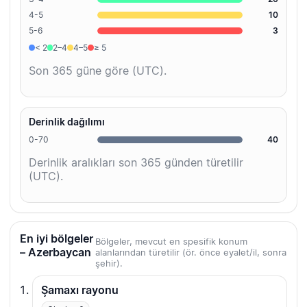
4-5
10
5-6
3
< 2
2–4
4–5
≥ 5
Son 365 güne göre (UTC).
Derinlik dağılımı
0-70
40
Derinlik aralıkları son 365 günden türetilir
(UTC).
En iyi bölgeler
Bölgeler, mevcut en spesifik konum
– Azerbaycan
alanlarından türetilir (ör. önce eyalet/il, sonra
şehir).
Şamaxı rayonu