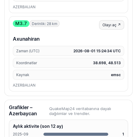
AZERBAIJAN
M3.7
Derinlik: 28 km
Olayı aç ↗
Axunahiran
Zaman (UTC)
2026-08-01 15:24:34 UTC
Koordinatlar
38.698, 48.513
Kaynak
emsc
AZERBAIJAN
Grafikler –
QuakeMap24 veritabanına dayalı
Azerbaycan
dağılımlar ve trendler.
Aylık aktivite (son 12 ay)
2025-09
1