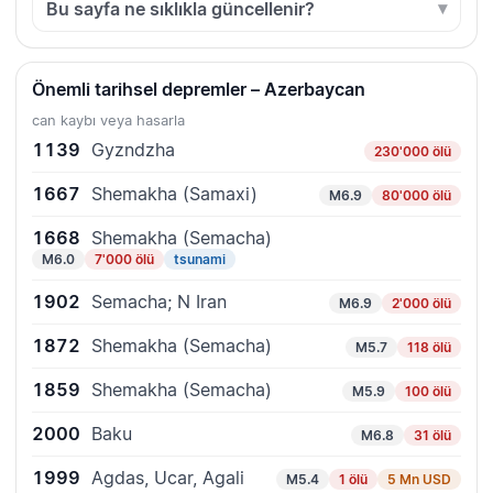
Bu sayfa ne sıklıkla güncellenir?
Önemli tarihsel depremler – Azerbaycan
can kaybı veya hasarla
1139
Gyzndzha
230'000 ölü
1667
Shemakha (Samaxi)
M6.9
80'000 ölü
1668
Shemakha (Semacha)
M6.0
7'000 ölü
tsunami
1902
Semacha; N Iran
M6.9
2'000 ölü
1872
Shemakha (Semacha)
M5.7
118 ölü
1859
Shemakha (Semacha)
M5.9
100 ölü
2000
Baku
M6.8
31 ölü
1999
Agdas, Ucar, Agali
M5.4
1 ölü
5 Mn USD