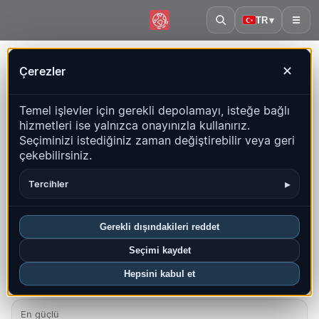
TR
▾
☰
Ana sayfa
·
Azerbaycan
Çerezler
✕
Azerbaycan – Depremler |
Temel işlevler için gerekli depolamayı, isteğe bağlı
QuakeMap24
hizmetleri ise yalnızca onayınızla kullanırız.
Canlı harita, istatistikler ve son olaylar
Seçiminizi istediğiniz zaman değiştirebilir veya geri
çekebilirsiniz.
Geçmiş haritasını aç
Bu ülkedeki en yeniler
▸
Tercihler
Genel bakış
Harita
Son
Grafikler
En iyi bölgeler
SSS
Gerekli dışındakileri reddet
Bu ayki depremler
Seçimi kaydet
3
Hepsini kabul et
En yeni UTC: 2026-08-04 07:54:21
En güçlü