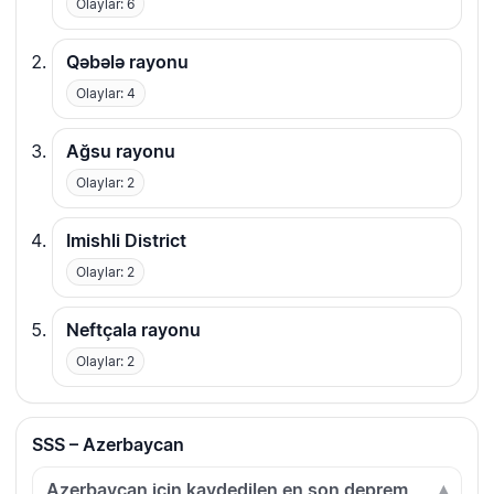
Olaylar: 6
Qəbələ rayonu
Olaylar: 4
Ağsu rayonu
Olaylar: 2
Imishli District
Olaylar: 2
Neftçala rayonu
Olaylar: 2
SSS – Azerbaycan
Azerbaycan için kaydedilen en son deprem