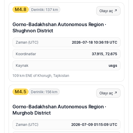
M4.8
Derinlik: 137 km
Olayı aç ↗
Gorno-Badakhshan Autonomous Region ·
Shughnon District
Zaman (UTC)
2026-07-18 10:36:19 UTC
Koordinatlar
37.915, 72.675
Kaynak
usgs
109 km ENE of Khorugh, Tajikistan
M4.5
Derinlik: 156 km
Olayı aç ↗
Gorno-Badakhshan Autonomous Region ·
Murghob District
Zaman (UTC)
2026-07-09 01:15:09 UTC