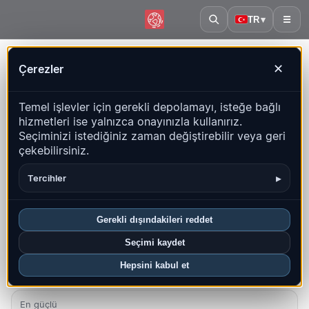
TR
▾
☰
Ana sayfa
·
Tacikistan
Çerezler
✕
Tacikistan – Depremler |
Temel işlevler için gerekli depolamayı, isteğe bağlı
QuakeMap24
hizmetleri ise yalnızca onayınızla kullanırız.
Canlı harita, istatistikler ve son olaylar
Seçiminizi istediğiniz zaman değiştirebilir veya geri
çekebilirsiniz.
Geçmiş haritasını aç
Bu ülkedeki en yeniler
▸
Tercihler
Genel bakış
Harita
Son
Grafikler
En iyi bölgeler
SSS
Gerekli dışındakileri reddet
Bu ayki depremler
Seçimi kaydet
0
Hepsini kabul et
En yeni UTC: 2026-07-30 09:20:51
En güçlü