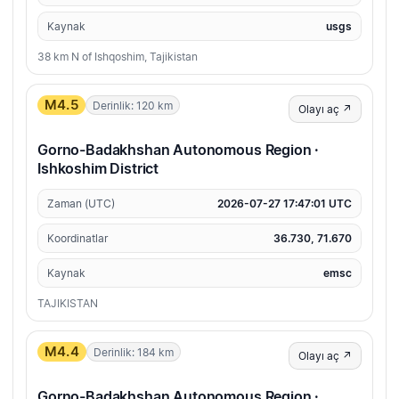
Kaynak
usgs
38 km N of Ishqoshim, Tajikistan
M4.5
Derinlik: 120 km
Olayı aç ↗
Gorno-Badakhshan Autonomous Region ·
Ishkoshim District
Zaman (UTC)
2026-07-27 17:47:01 UTC
Koordinatlar
36.730, 71.670
Kaynak
emsc
TAJIKISTAN
M4.4
Derinlik: 184 km
Olayı aç ↗
Gorno-Badakhshan Autonomous Region ·