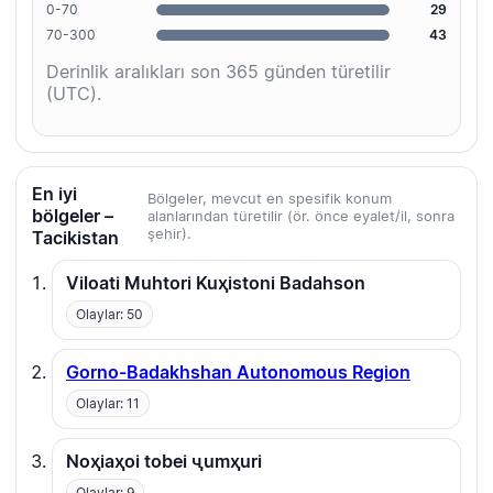
0-70
29
70-300
43
Derinlik aralıkları son 365 günden türetilir
(UTC).
En iyi
Bölgeler, mevcut en spesifik konum
bölgeler –
alanlarından türetilir (ör. önce eyalet/il, sonra
şehir).
Tacikistan
Viloati Muhtori Kuҳistoni Badahson
Olaylar: 50
Gorno-Badakhshan Autonomous Region
Olaylar: 11
Noҳiaҳoi tobei ҷumҳuri
Olaylar: 9