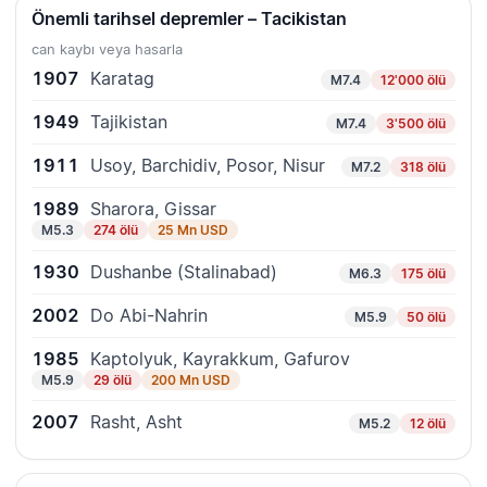
Önemli tarihsel depremler – Tacikistan
can kaybı veya hasarla
1907
Karatag
M7.4
12'000 ölü
1949
Tajikistan
M7.4
3'500 ölü
1911
Usoy, Barchidiv, Posor, Nisur
M7.2
318 ölü
1989
Sharora, Gissar
M5.3
274 ölü
25 Mn USD
1930
Dushanbe (Stalinabad)
M6.3
175 ölü
2002
Do Abi-Nahrin
M5.9
50 ölü
1985
Kaptolyuk, Kayrakkum, Gafurov
M5.9
29 ölü
200 Mn USD
2007
Rasht, Asht
M5.2
12 ölü