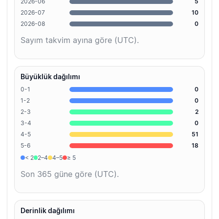
2026-06
5
2026-07
10
2026-08
0
Sayım takvim ayına göre (UTC).
Büyüklük dağılımı
0-1
0
1-2
0
2-3
2
3-4
0
4-5
51
5-6
18
< 2
2–4
4–5
≥ 5
Son 365 güne göre (UTC).
Derinlik dağılımı