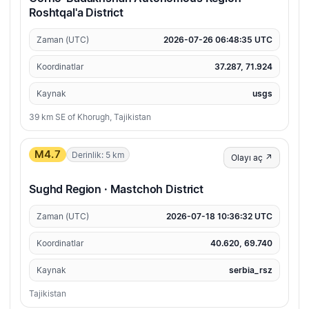
Roshtqal'a District
Zaman (UTC)
2026-07-26 06:48:35 UTC
Koordinatlar
37.287, 71.924
Kaynak
usgs
39 km SE of Khorugh, Tajikistan
M4.7
Derinlik: 5 km
Olayı aç ↗
Sughd Region · Mastchoh District
Zaman (UTC)
2026-07-18 10:36:32 UTC
Koordinatlar
40.620, 69.740
Kaynak
serbia_rsz
Tajikistan