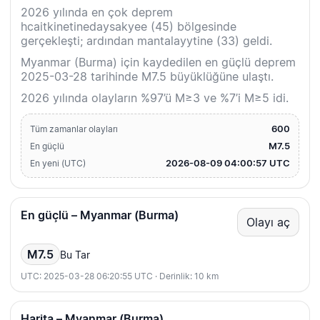
2026 yılında en çok deprem
hcaitkinetinedaysakyee (45) bölgesinde
gerçekleşti; ardından mantalayytine (33) geldi.
Myanmar (Burma) için kaydedilen en güçlü deprem
2025-03-28 tarihinde M7.5 büyüklüğüne ulaştı.
2026 yılında olayların %97’ü M≥3 ve %7’i M≥5 idi.
600
Tüm zamanlar olayları
M7.5
En güçlü
2026-08-09 04:00:57 UTC
En yeni (UTC)
En güçlü – Myanmar (Burma)
Olayı aç
M7.5
Bu Tar
UTC: 2025-03-28 06:20:55 UTC · Derinlik: 10 km
Harita – Myanmar (Burma)