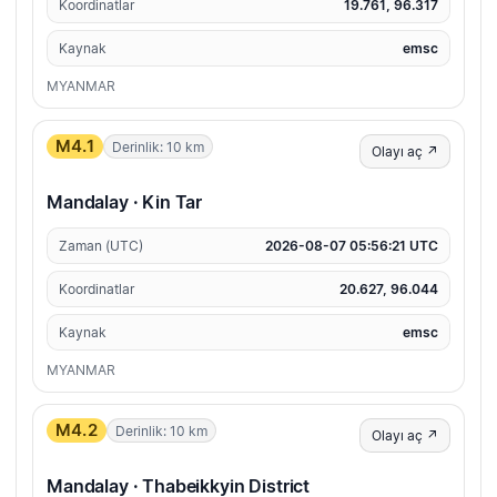
Koordinatlar
19.761, 96.317
Kaynak
emsc
MYANMAR
M4.1
Derinlik: 10 km
Olayı aç ↗
Mandalay · Kin Tar
Zaman (UTC)
2026-08-07 05:56:21 UTC
Koordinatlar
20.627, 96.044
Kaynak
emsc
MYANMAR
M4.2
Derinlik: 10 km
Olayı aç ↗
Mandalay · Thabeikkyin District