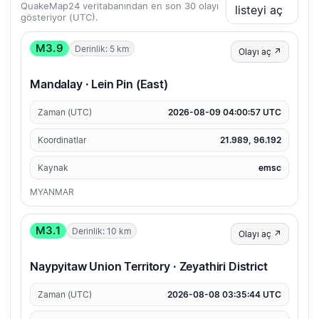
QuakeMap24 veritabanından en son 30 olayı
listeyi aç
gösteriyor (UTC).
M3.9
Derinlik: 5 km
Olayı aç ↗
Mandalay · Lein Pin (East)
Zaman (UTC)
2026-08-09 04:00:57 UTC
Koordinatlar
21.989, 96.192
Kaynak
emsc
MYANMAR
M3.1
Derinlik: 10 km
Olayı aç ↗
Naypyitaw Union Territory · Zeyathiri District
Zaman (UTC)
2026-08-08 03:35:44 UTC