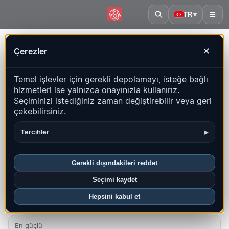
TR
▾
☰
Ana sayfa
·
Myanmar (Burma)
Çerezler
✕
Myanmar (Burma) – Depremler |
Temel işlevler için gerekli depolamayı, isteğe bağlı
QuakeMap24
hizmetleri ise yalnızca onayınızla kullanırız.
Canlı harita, istatistikler ve son olaylar
Seçiminizi istediğiniz zaman değiştirebilir veya geri
çekebilirsiniz.
Geçmiş haritasını aç
Bu ülkedeki en yeniler
▸
Tercihler
Genel bakış
Harita
Son
Grafikler
En iyi bölgeler
SSS
Gerekli dışındakileri reddet
Bu ayki depremler
Seçimi kaydet
16
Hepsini kabul et
En yeni UTC: 2026-08-09 04:00:57
En güçlü