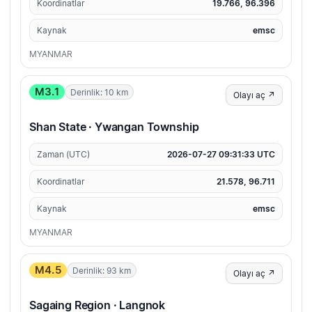
Koordinatlar
19.766, 96.396
Kaynak
emsc
MYANMAR
M3.1
Derinlik: 10 km
Olayı aç ↗
Shan State · Ywangan Township
Zaman (UTC)
2026-07-27 09:31:33 UTC
Koordinatlar
21.578, 96.711
Kaynak
emsc
MYANMAR
M4.5
Derinlik: 93 km
Olayı aç ↗
Sagaing Region · Langnok