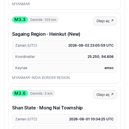
MYANMAR
M3.3
Derinlik: 105 km
Olayı aç ↗
Sagaing Region · Heinkut (New)
Zaman (UTC)
2026-08-02 23:05:59 UTC
Koordinatlar
25.250, 94.806
Kaynak
emsc
MYANMAR-INDIA BORDER REGION
M3.6
Derinlik: 3 km
Olayı aç ↗
Shan State · Mong Nai Township
Zaman (UTC)
2026-08-01 10:34:25 UTC