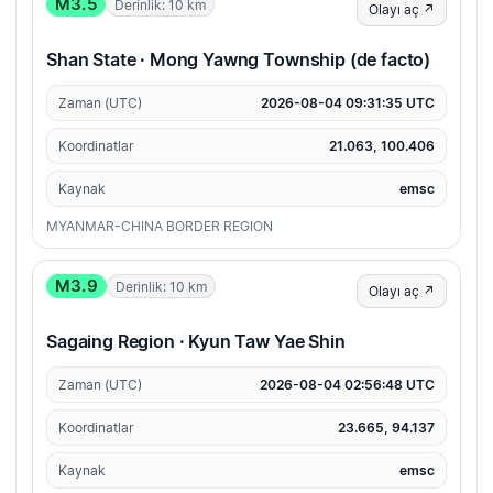
M3.5
Derinlik: 10 km
Olayı aç ↗
Shan State · Mong Yawng Township (de facto)
Zaman (UTC)
2026-08-04 09:31:35 UTC
Koordinatlar
21.063, 100.406
Kaynak
emsc
MYANMAR-CHINA BORDER REGION
M3.9
Derinlik: 10 km
Olayı aç ↗
Sagaing Region · Kyun Taw Yae Shin
Zaman (UTC)
2026-08-04 02:56:48 UTC
Koordinatlar
23.665, 94.137
Kaynak
emsc