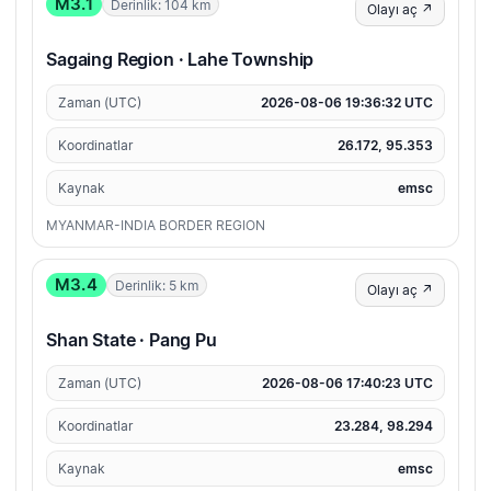
M3.1
Derinlik: 104 km
Olayı aç ↗
Sagaing Region · Lahe Township
Zaman (UTC)
2026-08-06 19:36:32 UTC
Koordinatlar
26.172, 95.353
Kaynak
emsc
MYANMAR-INDIA BORDER REGION
M3.4
Derinlik: 5 km
Olayı aç ↗
Shan State · Pang Pu
Zaman (UTC)
2026-08-06 17:40:23 UTC
Koordinatlar
23.284, 98.294
Kaynak
emsc