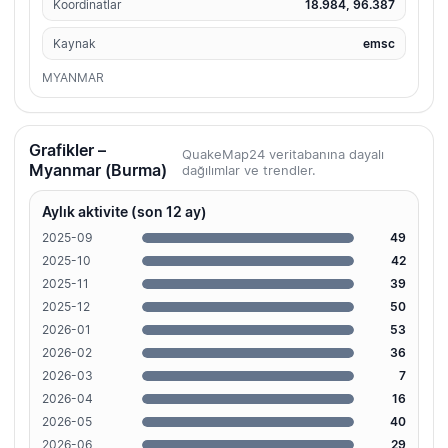
Koordinatlar
18.984, 96.387
Kaynak
emsc
MYANMAR
Grafikler –
QuakeMap24 veritabanına dayalı
Myanmar (Burma)
dağılımlar ve trendler.
Aylık aktivite (son 12 ay)
2025-09
49
2025-10
42
2025-11
39
2025-12
50
2026-01
53
2026-02
36
2026-03
7
2026-04
16
2026-05
40
2026-06
29