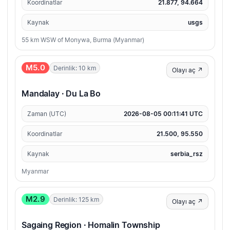
Koordinatlar
21.877, 94.664
Kaynak
usgs
55 km WSW of Monywa, Burma (Myanmar)
M5.0
Derinlik: 10 km
Olayı aç ↗
Mandalay · Du La Bo
Zaman (UTC)
2026-08-05 00:11:41 UTC
Koordinatlar
21.500, 95.550
Kaynak
serbia_rsz
Myanmar
M2.9
Derinlik: 125 km
Olayı aç ↗
Sagaing Region · Homalin Township