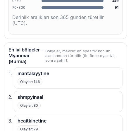
0-70
349
70-300
91
Derinlik aralıkları son 365 günden türetilir
(UTC).
En iyi bölgeler –
Bölgeler, mevcut en spesifik konum
Myanmar
alanlarından türetilir (ör. önce eyalet/il,
sonra şehir).
(Burma)
mantalayytine
Olaylar: 146
shmpyinaal
Olaylar: 80
hcaitkinetine
Olaylar: 79