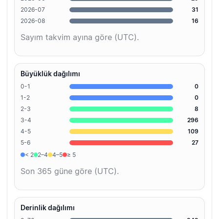
2026-07
31
2026-08
16
Sayım takvim ayına göre (UTC).
Büyüklük dağılımı
0-1
0
1-2
0
2-3
8
3-4
296
4-5
109
5-6
27
< 2
2–4
4–5
≥ 5
Son 365 güne göre (UTC).
Derinlik dağılımı