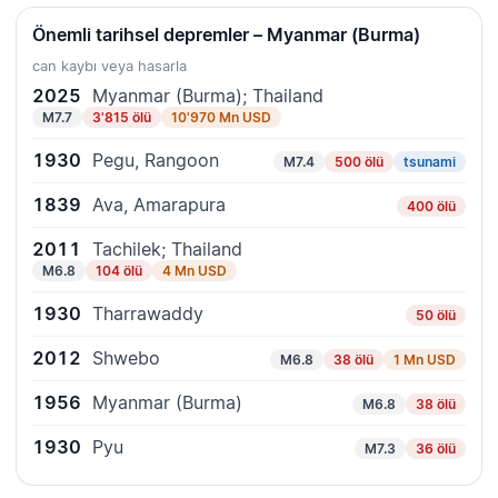
Önemli tarihsel depremler – Myanmar (Burma)
can kaybı veya hasarla
2025
Myanmar (Burma); Thailand
M7.7
3'815 ölü
10'970 Mn USD
1930
Pegu, Rangoon
M7.4
500 ölü
tsunami
1839
Ava, Amarapura
400 ölü
2011
Tachilek; Thailand
M6.8
104 ölü
4 Mn USD
1930
Tharrawaddy
50 ölü
2012
Shwebo
M6.8
38 ölü
1 Mn USD
1956
Myanmar (Burma)
M6.8
38 ölü
1930
Pyu
M7.3
36 ölü