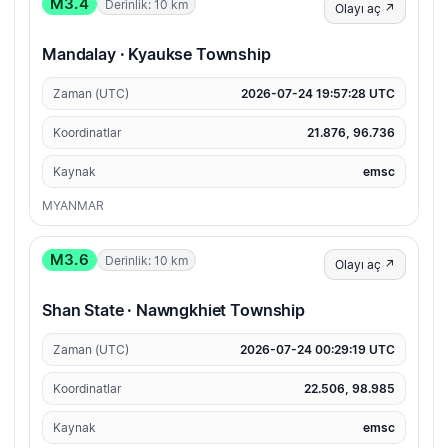
M3.4
Derinlik: 10 km
Olayı aç ↗
Mandalay · Kyaukse Township
Zaman (UTC)
2026-07-24 19:57:28 UTC
Koordinatlar
21.876, 96.736
Kaynak
emsc
MYANMAR
M3.6
Derinlik: 10 km
Olayı aç ↗
Shan State · Nawngkhiet Township
Zaman (UTC)
2026-07-24 00:29:19 UTC
Koordinatlar
22.506, 98.985
Kaynak
emsc