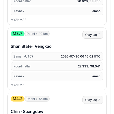
Koordinatlar
20.620, 98.390
Kaynak
emsc
MYANMAR
M3.7
Derinlik: 10 km
Olayı aç ↗
Shan State · Vengkao
Zaman (UTC)
2026-07-30 06:16:02 UTC
Koordinatlar
22.333, 98.941
Kaynak
emsc
MYANMAR
M4.2
Derinlik: 55 km
Olayı aç ↗
Chin · Suangdaw