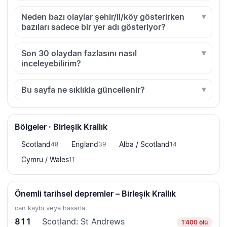
Neden bazı olaylar şehir/il/köy gösterirken
bazıları sadece bir yer adı gösteriyor?
Son 30 olaydan fazlasını nasıl
inceleyebilirim?
Bu sayfa ne sıklıkla güncellenir?
Bölgeler · Birleşik Krallık
Scotland
England
Alba / Scotland
48
39
14
Cymru / Wales
11
Önemli tarihsel depremler – Birleşik Krallık
can kaybı veya hasarla
811
Scotland: St Andrews
1'400 ölü