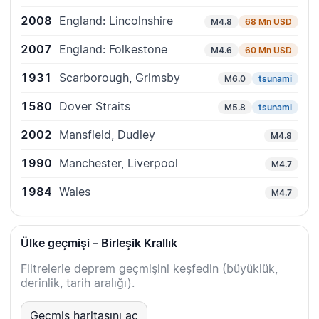
2008
England: Lincolnshire
M4.8
68 Mn USD
2007
England: Folkestone
M4.6
60 Mn USD
1931
Scarborough, Grimsby
M6.0
tsunami
1580
Dover Straits
M5.8
tsunami
2002
Mansfield, Dudley
M4.8
1990
Manchester, Liverpool
M4.7
1984
Wales
M4.7
Ülke geçmişi – Birleşik Krallık
Filtrelerle deprem geçmişini keşfedin (büyüklük,
derinlik, tarih aralığı).
Geçmiş haritasını aç