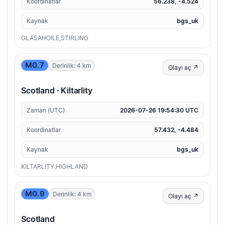
Koordinatlar
56.238, -4.524
Kaynak
bgs_uk
GLASAHOILE,STIRLING
M0.7
Derinlik: 4 km
Olayı aç ↗
Scotland · Kiltarlity
Zaman (UTC)
2026-07-26 19:54:30 UTC
Koordinatlar
57.432, -4.484
Kaynak
bgs_uk
KILTARLITY,HIGHLAND
M0.9
Derinlik: 4 km
Olayı aç ↗
Scotland