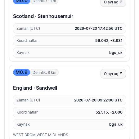
M0.0
Derinlik: 1 km
Olayı aç ↗
Scotland · Stenhousemuir
Zaman (UTC)
2026-07-20 17:42:56 UTC
Koordinatlar
56.042, -3.831
Kaynak
bgs_uk
M0.9
Derinlik: 8 km
Olayı aç ↗
England · Sandwell
Zaman (UTC)
2026-07-20 09:22:00 UTC
Koordinatlar
52.515, -2.000
Kaynak
bgs_uk
WEST BROM,WEST MIDLANDS