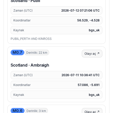
Scotland · Pubil
Zaman (UTC)
2026-07-12 07:21:06 UTC
Koordinatlar
56.529, -4.528
Kaynak
bgs_uk
PUBIL,PERTH AND KINROSS
M0.7
Derinlik: 22 km
Olayı aç ↗
Scotland · Ambraigh
Zaman (UTC)
2026-07-11 10:36:41 UTC
Koordinatlar
57.086, -5.691
Kaynak
bgs_uk
M0.6
Derinlik: 3 km
Olayı aç ↗