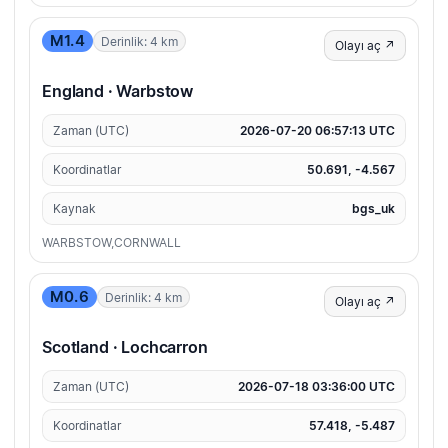
M1.4
Derinlik: 4 km
Olayı aç ↗
England · Warbstow
Zaman (UTC)
2026-07-20 06:57:13 UTC
Koordinatlar
50.691, -4.567
Kaynak
bgs_uk
WARBSTOW,CORNWALL
M0.6
Derinlik: 4 km
Olayı aç ↗
Scotland · Lochcarron
Zaman (UTC)
2026-07-18 03:36:00 UTC
Koordinatlar
57.418, -5.487