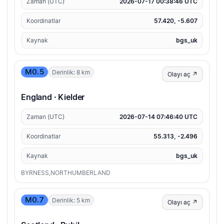
Zaman (UTC)
2026-07-17 00:38:46 UTC
Koordinatlar
57.420, -5.607
Kaynak
bgs_uk
M0.5
Derinlik: 8 km
Olayı aç ↗
England · Kielder
Zaman (UTC)
2026-07-14 07:46:40 UTC
Koordinatlar
55.313, -2.496
Kaynak
bgs_uk
BYRNESS,NORTHUMBERLAND
M0.7
Derinlik: 5 km
Olayı aç ↗