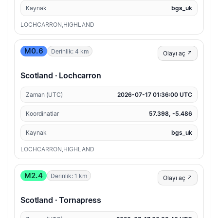
Kaynak
bgs_uk
LOCHCARRON,HIGHLAND
M0.6
Derinlik: 4 km
Olayı aç ↗
Scotland · Lochcarron
Zaman (UTC)
2026-07-17 01:36:00 UTC
Koordinatlar
57.398, -5.486
Kaynak
bgs_uk
LOCHCARRON,HIGHLAND
M2.4
Derinlik: 1 km
Olayı aç ↗
Scotland · Tornapress