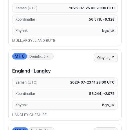
Zaman (UTC)
2026-07-25 03:29:00 UTC
Koordinatlar
56.578, -6.328
Kaynak
bgs_uk
MULL,ARGYLL AND BUTE
M1.0
Derinlik: 5 km
Olayı aç ↗
England · Langley
Zaman (UTC)
2026-07-23 11:28:00 UTC
Koordinatlar
53.244, -2.075
Kaynak
bgs_uk
LANGLEY,CHESHIRE