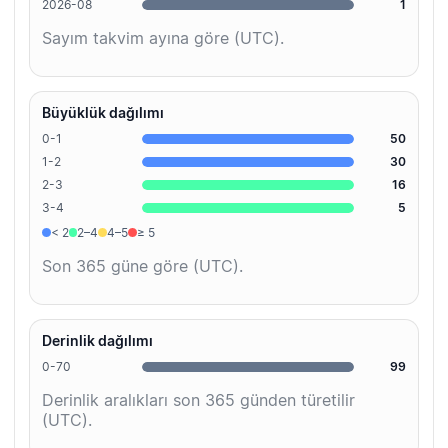
2026-08
1
Sayım takvim ayına göre (UTC).
Büyüklük dağılımı
0-1
50
1-2
30
2-3
16
3-4
5
< 2
2–4
4–5
≥ 5
Son 365 güne göre (UTC).
Derinlik dağılımı
0-70
99
Derinlik aralıkları son 365 günden türetilir
(UTC).