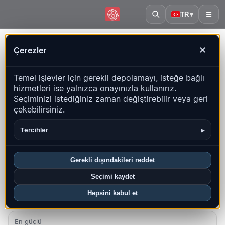
TR
▾
☰
Ana sayfa
·
Birleşik Krallık
Çerezler
✕
Birleşik Krallık – Depremler |
Temel işlevler için gerekli depolamayı, isteğe bağlı
QuakeMap24
hizmetleri ise yalnızca onayınızla kullanırız.
Canlı harita, istatistikler ve son olaylar
Seçiminizi istediğiniz zaman değiştirebilir veya geri
çekebilirsiniz.
Geçmiş haritasını aç
Bu ülkedeki en yeniler
▸
Tercihler
Genel bakış
Harita
Son
Grafikler
En iyi bölgeler
SSS
Gerekli dışındakileri reddet
Bu ayki depremler
Seçimi kaydet
1
Hepsini kabul et
En yeni UTC: 2026-08-01 10:39:47
En güçlü