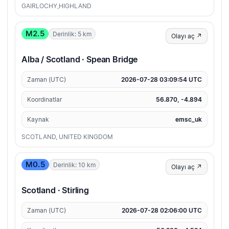
GAIRLOCHY,HIGHLAND
M2.5
Derinlik: 5 km
Olayı aç ↗
Alba / Scotland · Spean Bridge
Zaman (UTC)
2026-07-28 03:09:54 UTC
Koordinatlar
56.870, -4.894
Kaynak
emsc_uk
SCOTLAND, UNITED KINGDOM
M0.5
Derinlik: 10 km
Olayı aç ↗
Scotland · Stirling
Zaman (UTC)
2026-07-28 02:06:00 UTC