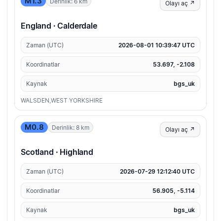
M1.3
Derinlik: 6 km
Olayı aç ↗
England · Calderdale
Zaman (UTC)
2026-08-01 10:39:47 UTC
Koordinatlar
53.697, -2.108
Kaynak
bgs_uk
WALSDEN,WEST YORKSHIRE
M0.8
Derinlik: 8 km
Olayı aç ↗
Scotland · Highland
Zaman (UTC)
2026-07-29 12:12:40 UTC
Koordinatlar
56.905, -5.114
Kaynak
bgs_uk